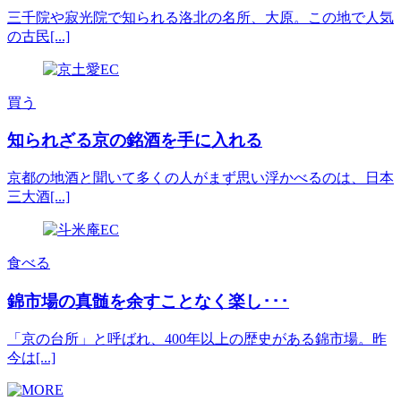
三千院や寂光院で知られる洛北の名所、大原。この地で人気
の古民[...]
買う
知られざる京の銘酒を手に入れる
京都の地酒と聞いて多くの人がまず思い浮かべるのは、日本
三大酒[...]
食べる
錦市場の真髄を余すことなく楽し･･･
「京の台所」と呼ばれ、400年以上の歴史がある錦市場。昨
今は[...]