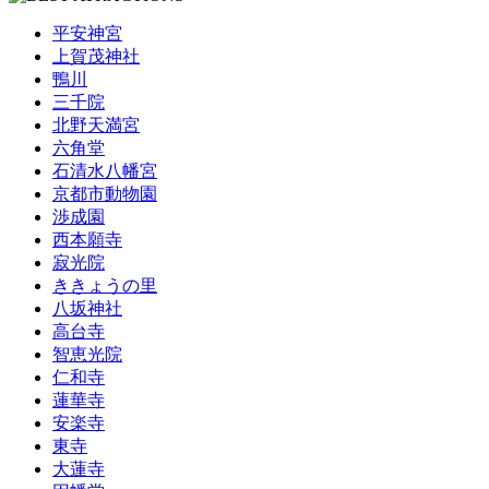
平安神宮
上賀茂神社
鴨川
三千院
北野天満宮
六角堂
石清水八幡宮
京都市動物園
渉成園
西本願寺
寂光院
ききょうの里
八坂神社
高台寺
智恵光院
仁和寺
蓮華寺
安楽寺
東寺
大蓮寺