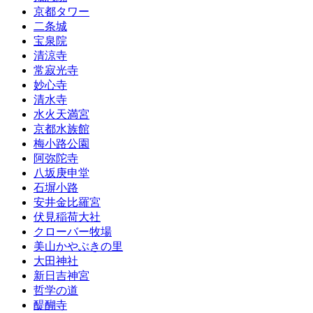
京都タワー
二条城
宝泉院
清涼寺
常寂光寺
妙心寺
清水寺
水火天満宮
京都水族館
梅小路公園
阿弥陀寺
八坂庚申堂
石塀小路
安井金比羅宮
伏見稲荷大社
クローバー牧場
美山かやぶきの里
大田神社
新日吉神宮
哲学の道
醍醐寺