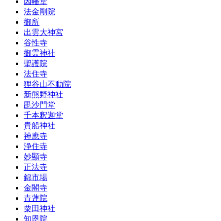
因幡堂
法金剛院
御所
出雲大神宮
谷性寺
御霊神社
聖護院
法住寺
狸谷山不動院
新熊野神社
毘沙門堂
千本釈迦堂
貴船神社
神應寺
浄住寺
妙顯寺
正法寺
錦市場
金閣寺
青蓮院
粟田神社
知恩院