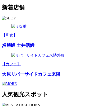
新着店舗
【和食】
炭焼鰻 土井活鰻
【カフェ】
大原リバーサイドカフェ来隣
人気観光スポット