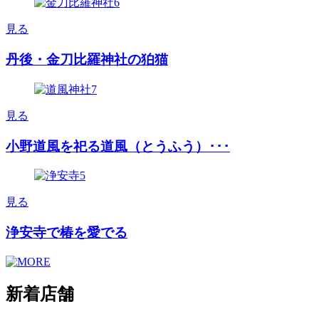
見る
丹後・金刀比羅神社の狛猫
見る
小野道風を祀る道風（とうふう）･･･
見る
浄安寺で椿を愛でる
新着店舗