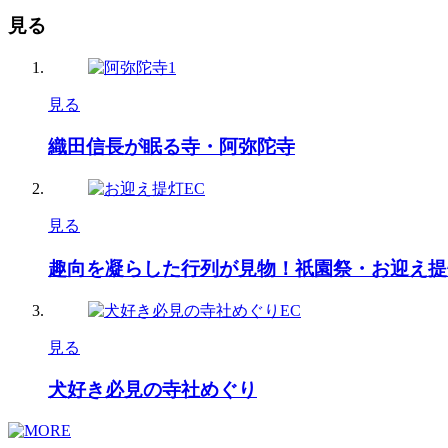
見る
見る
織田信長が眠る寺・阿弥陀寺
見る
趣向を凝らした行列が見物！祇園祭・お迎え提
見る
犬好き必見の寺社めぐり