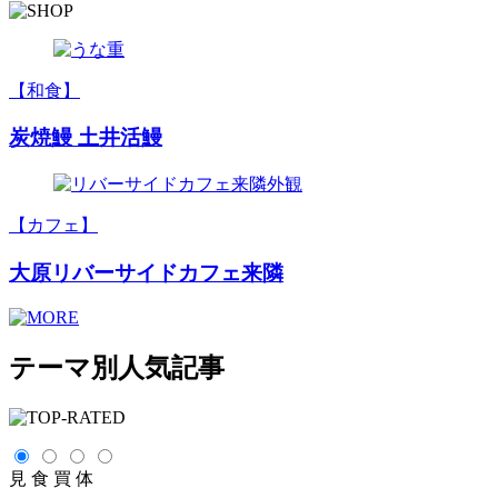
【和食】
炭焼鰻 土井活鰻
【カフェ】
大原リバーサイドカフェ来隣
テーマ別人気記事
見
食
買
体