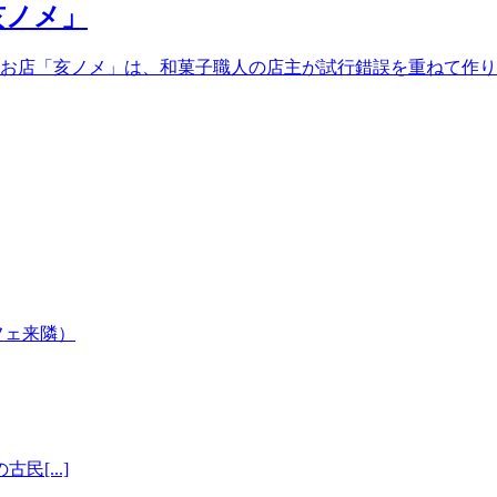
亥ノメ」
なお店「亥ノメ」は、和菓子職人の店主が試行錯誤を重ねて作
[...]