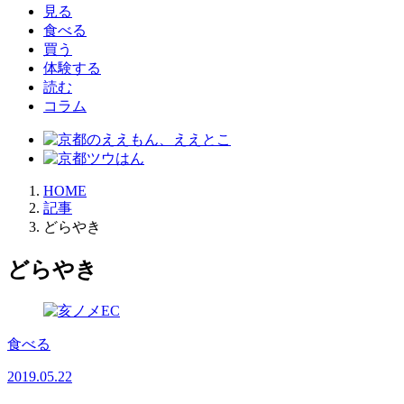
見る
食べる
買う
体験する
読む
コラム
HOME
記事
どらやき
どらやき
食べる
2019.05.22