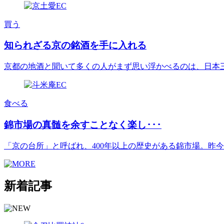
買う
知られざる京の銘酒を手に入れる
京都の地酒と聞いて多くの人がまず思い浮かべるのは、日本三大酒
食べる
錦市場の真髄を余すことなく楽し･･･
「京の台所」と呼ばれ、400年以上の歴史がある錦市場。昨今は[.
新着記事