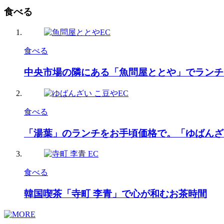
食べる
食べる
中央市場の隣にある「魚問屋ととや」でランチ
食べる
「湯葉」のランチをお手頃価格で。「ゆばんざ
食べる
韓国喫茶「寺町 李青」で心が和むお茶時間