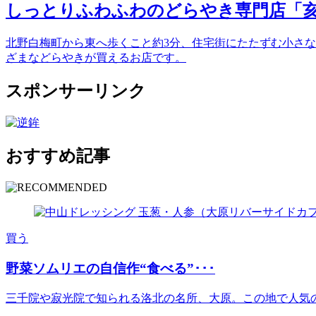
しっとりふわふわのどらやき専門店「
北野白梅町から東へ歩くこと約3分、住宅街にたたずむ小さ
ざまなどらやきが買えるお店です。
スポンサーリンク
おすすめ記事
買う
野菜ソムリエの自信作“食べる”･･･
三千院や寂光院で知られる洛北の名所、大原。この地で人気の古民