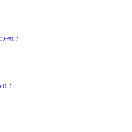
[...]
..]