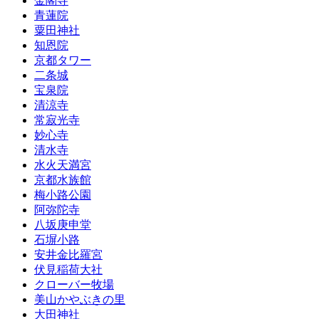
金閣寺
青蓮院
粟田神社
知恩院
京都タワー
二条城
宝泉院
清涼寺
常寂光寺
妙心寺
清水寺
水火天満宮
京都水族館
梅小路公園
阿弥陀寺
八坂庚申堂
石塀小路
安井金比羅宮
伏見稲荷大社
クローバー牧場
美山かやぶきの里
大田神社