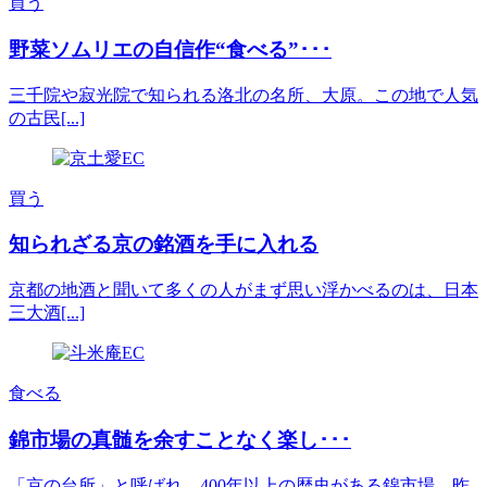
買う
野菜ソムリエの自信作“食べる”･･･
三千院や寂光院で知られる洛北の名所、大原。この地で人気
の古民[...]
買う
知られざる京の銘酒を手に入れる
京都の地酒と聞いて多くの人がまず思い浮かべるのは、日本
三大酒[...]
食べる
錦市場の真髄を余すことなく楽し･･･
「京の台所」と呼ばれ、400年以上の歴史がある錦市場。昨