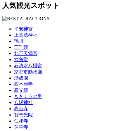
人気観光スポット
平安神宮
上賀茂神社
鴨川
三千院
北野天満宮
六角堂
石清水八幡宮
京都市動物園
渉成園
西本願寺
寂光院
ききょうの里
八坂神社
高台寺
智恵光院
仁和寺
蓮華寺