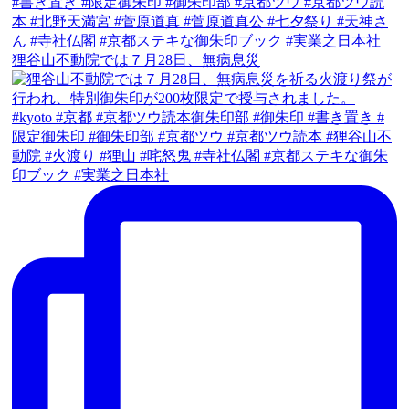
狸谷山不動院では７月28日、無病息災