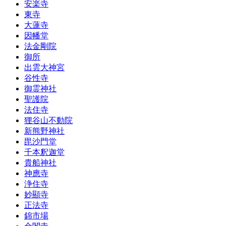
安楽寺
東寺
大蓮寺
因幡堂
法金剛院
御所
出雲大神宮
谷性寺
御霊神社
聖護院
法住寺
狸谷山不動院
新熊野神社
毘沙門堂
千本釈迦堂
貴船神社
神應寺
浄住寺
妙顯寺
正法寺
錦市場