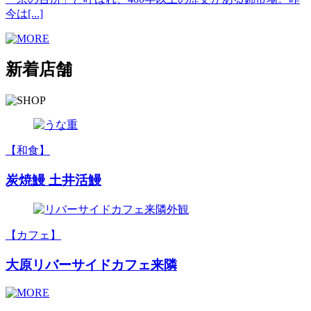
今は[...]
新着店舗
【和食】
炭焼鰻 土井活鰻
【カフェ】
大原リバーサイドカフェ来隣