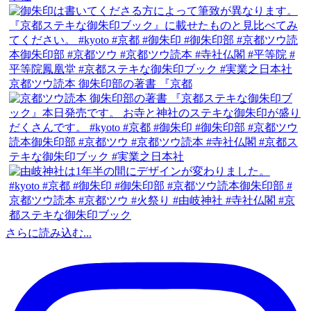
京都ツウ読本 御朱印部の著書 『京都
さらに読み込む...