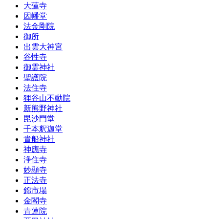
大蓮寺
因幡堂
法金剛院
御所
出雲大神宮
谷性寺
御霊神社
聖護院
法住寺
狸谷山不動院
新熊野神社
毘沙門堂
千本釈迦堂
貴船神社
神應寺
浄住寺
妙顯寺
正法寺
錦市場
金閣寺
青蓮院