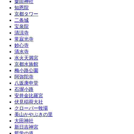
粟田神社
知恩院
京都タワー
二条城
宝泉院
清涼寺
常寂光寺
妙心寺
清水寺
水火天満宮
京都水族館
梅小路公園
阿弥陀寺
八坂庚申堂
石塀小路
安井金比羅宮
伏見稲荷大社
クローバー牧場
美山かやぶきの里
大田神社
新日吉神宮
哲学の道