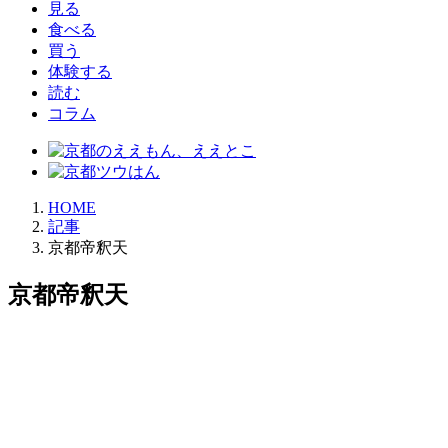
見る
食べる
買う
体験する
読む
コラム
HOME
記事
京都帝釈天
京都帝釈天