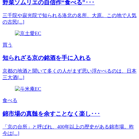
野菜ソムリエの自信作“食べる”･･･
三千院や寂光院で知られる洛北の名所、大原。この地で人気
の古民[...]
買う
知られざる京の銘酒を手に入れる
京都の地酒と聞いて多くの人がまず思い浮かべるのは、日本
三大酒[...]
食べる
錦市場の真髄を余すことなく楽し･･･
「京の台所」と呼ばれ、400年以上の歴史がある錦市場。昨
今は[...]