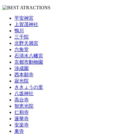
平安神宮
上賀茂神社
鴨川
三千院
北野天満宮
六角堂
石清水八幡宮
京都市動物園
渉成園
西本願寺
寂光院
ききょうの里
八坂神社
高台寺
智恵光院
仁和寺
蓮華寺
安楽寺
東寺