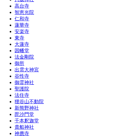
高台寺
智恵光院
仁和寺
蓮華寺
安楽寺
東寺
大蓮寺
因幡堂
法金剛院
御所
出雲大神宮
谷性寺
御霊神社
聖護院
法住寺
狸谷山不動院
新熊野神社
毘沙門堂
千本釈迦堂
貴船神社
神應寺