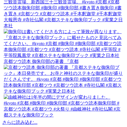
京都ツウ読本 御朱印部の著書 『京都
さらに読み込む...