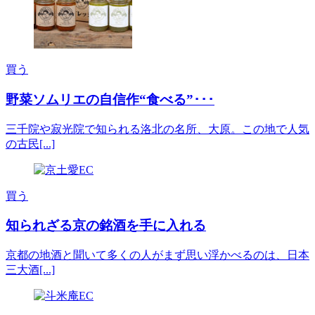
買う
野菜ソムリエの自信作“食べる”･･･
三千院や寂光院で知られる洛北の名所、大原。この地で人気
の古民[...]
買う
知られざる京の銘酒を手に入れる
京都の地酒と聞いて多くの人がまず思い浮かべるのは、日本
三大酒[...]