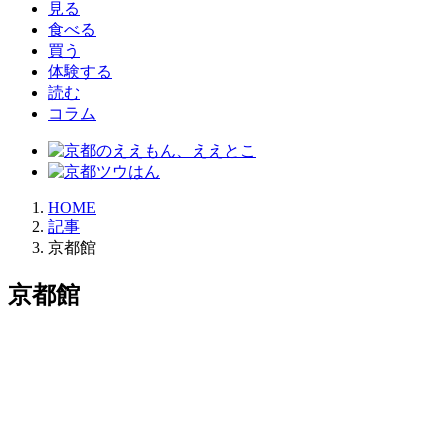
見る
食べる
買う
体験する
読む
コラム
HOME
記事
京都館
京都館