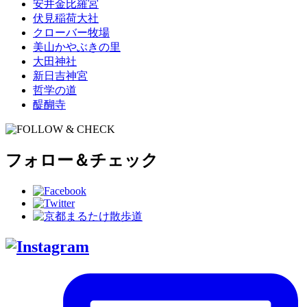
安井金比羅宮
伏見稲荷大社
クローバー牧場
美山かやぶきの里
大田神社
新日吉神宮
哲学の道
醍醐寺
フォロー＆チェック