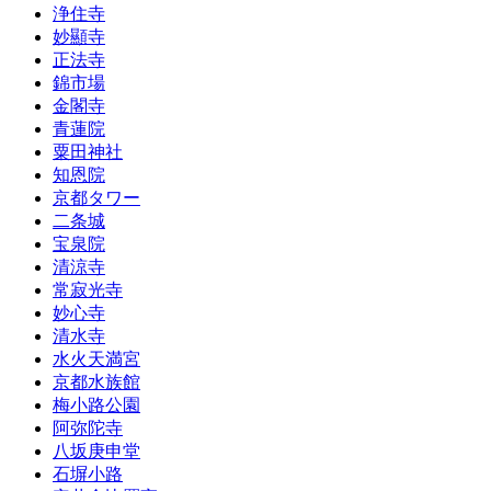
浄住寺
妙顯寺
正法寺
錦市場
金閣寺
青蓮院
粟田神社
知恩院
京都タワー
二条城
宝泉院
清涼寺
常寂光寺
妙心寺
清水寺
水火天満宮
京都水族館
梅小路公園
阿弥陀寺
八坂庚申堂
石塀小路