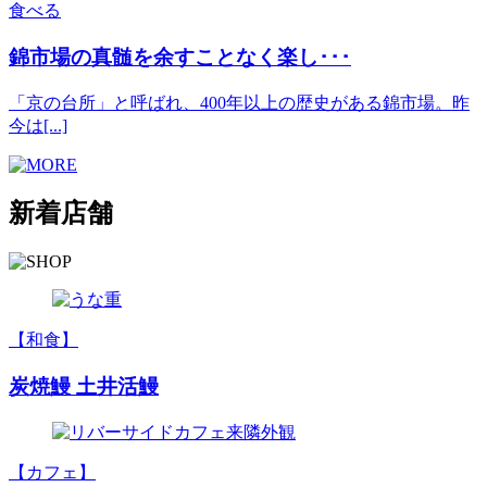
食べる
錦市場の真髄を余すことなく楽し･･･
「京の台所」と呼ばれ、400年以上の歴史がある錦市場。昨
今は[...]
新着店舗
【和食】
炭焼鰻 土井活鰻
【カフェ】