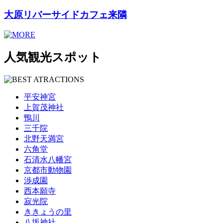
大原リバーサイドカフェ来隣
人気観光スポット
平安神宮
上賀茂神社
鴨川
三千院
北野天満宮
六角堂
石清水八幡宮
京都市動物園
渉成園
西本願寺
寂光院
ききょうの里
八坂神社