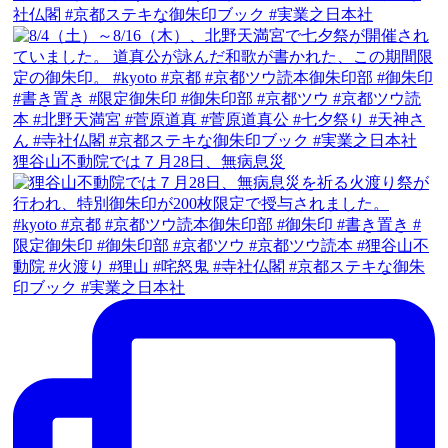
狸谷山不動院では７月28日、無病息災