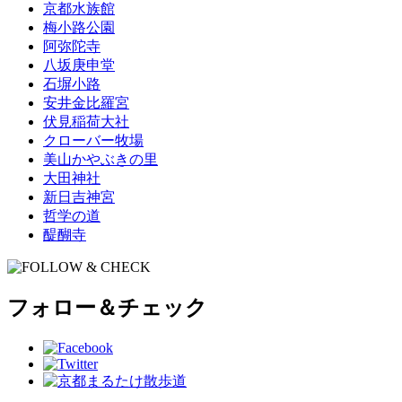
京都水族館
梅小路公園
阿弥陀寺
八坂庚申堂
石塀小路
安井金比羅宮
伏見稲荷大社
クローバー牧場
美山かやぶきの里
大田神社
新日吉神宮
哲学の道
醍醐寺
フォロー＆チェック