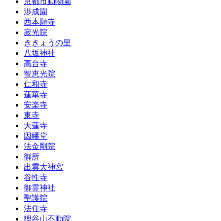
京都市動物園
渉成園
西本願寺
寂光院
ききょうの里
八坂神社
高台寺
智恵光院
仁和寺
蓮華寺
安楽寺
東寺
大蓮寺
因幡堂
法金剛院
御所
出雲大神宮
谷性寺
御霊神社
聖護院
法住寺
狸谷山不動院