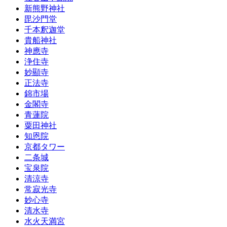
新熊野神社
毘沙門堂
千本釈迦堂
貴船神社
神應寺
浄住寺
妙顯寺
正法寺
錦市場
金閣寺
青蓮院
粟田神社
知恩院
京都タワー
二条城
宝泉院
清涼寺
常寂光寺
妙心寺
清水寺
水火天満宮