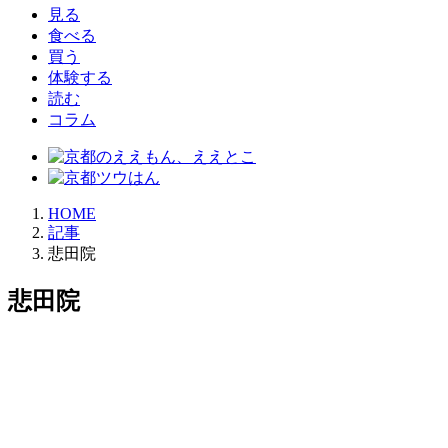
見る
食べる
買う
体験する
読む
コラム
HOME
記事
悲田院
悲田院