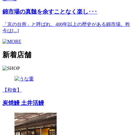
錦市場の真髄を余すことなく楽し･･･
「京の台所」と呼ばれ、400年以上の歴史がある錦市場。昨
今は[...]
新着店舗
【和食】
炭焼鰻 土井活鰻