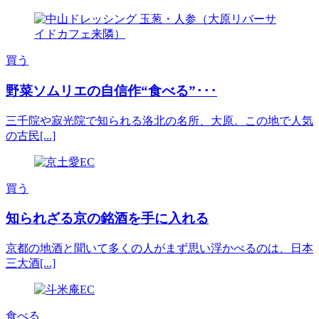
買う
野菜ソムリエの自信作“食べる”･･･
三千院や寂光院で知られる洛北の名所、大原。この地で人気
の古民[...]
買う
知られざる京の銘酒を手に入れる
京都の地酒と聞いて多くの人がまず思い浮かべるのは、日本
三大酒[...]
食べる