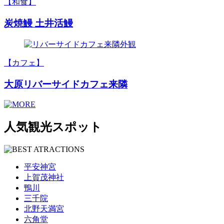
【和食】
炭焼鰻 土井活鰻
【カフェ】
大原リバーサイドカフェ来隣
人気観光スポット
平安神宮
上賀茂神社
鴨川
三千院
北野天満宮
六角堂