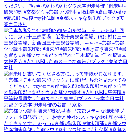
京都ツウ読本 御朱印部の著書 『京都