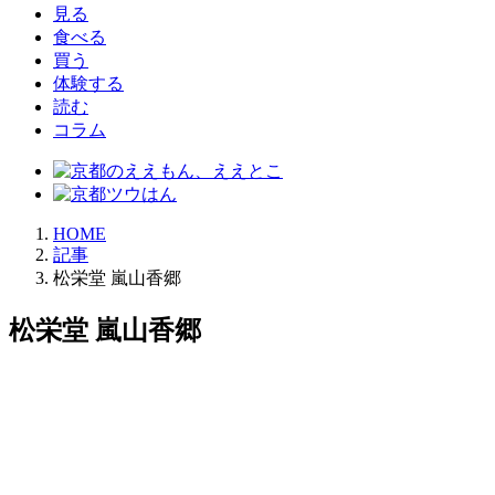
見る
食べる
買う
体験する
読む
コラム
HOME
記事
松栄堂 嵐山香郷
松栄堂 嵐山香郷