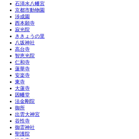
石清水八幡宮
京都市動物園
渉成園
西本願寺
寂光院
ききょうの里
八坂神社
高台寺
智恵光院
仁和寺
蓮華寺
安楽寺
東寺
大蓮寺
因幡堂
法金剛院
御所
出雲大神宮
谷性寺
御霊神社
聖護院