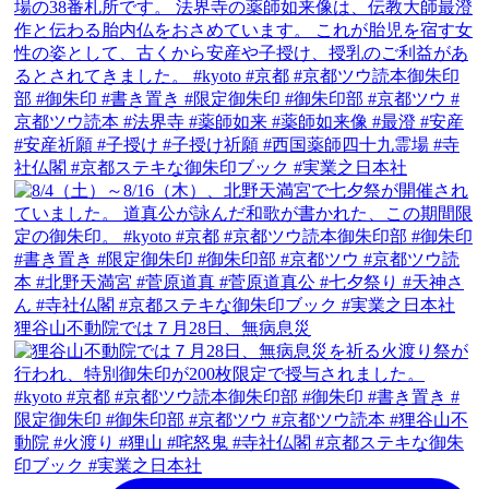
狸谷山不動院では７月28日、無病息災