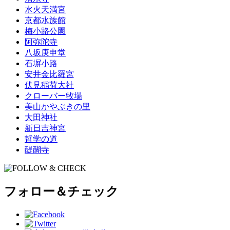
水火天満宮
京都水族館
梅小路公園
阿弥陀寺
八坂庚申堂
石塀小路
安井金比羅宮
伏見稲荷大社
クローバー牧場
美山かやぶきの里
大田神社
新日吉神宮
哲学の道
醍醐寺
フォロー＆チェック