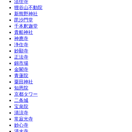
法住寺
狸谷山不動院
新熊野神社
毘沙門堂
千本釈迦堂
貴船神社
神應寺
浄住寺
妙顯寺
正法寺
錦市場
金閣寺
青蓮院
粟田神社
知恩院
京都タワー
二条城
宝泉院
清涼寺
常寂光寺
妙心寺
清水寺