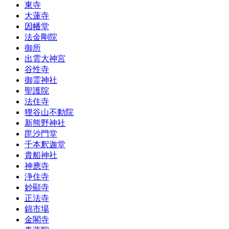
東寺
大蓮寺
因幡堂
法金剛院
御所
出雲大神宮
谷性寺
御霊神社
聖護院
法住寺
狸谷山不動院
新熊野神社
毘沙門堂
千本釈迦堂
貴船神社
神應寺
浄住寺
妙顯寺
正法寺
錦市場
金閣寺