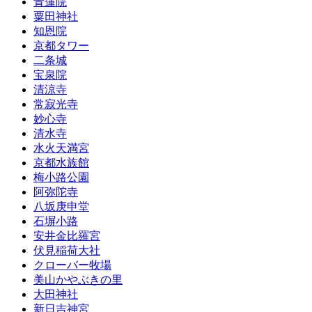
青蓮院
粟田神社
知恩院
京都タワー
二条城
宝泉院
清涼寺
常寂光寺
妙心寺
清水寺
水火天満宮
京都水族館
梅小路公園
阿弥陀寺
八坂庚申堂
石塀小路
安井金比羅宮
伏見稲荷大社
クローバー牧場
美山かやぶきの里
大田神社
新日吉神宮