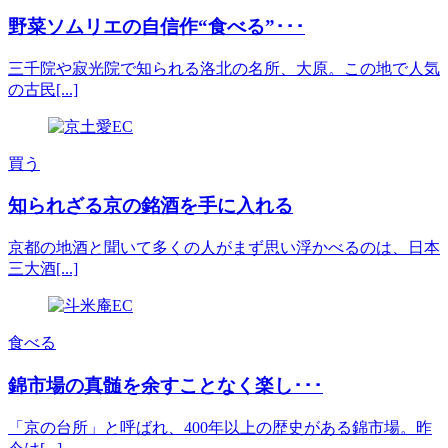
野菜ソムリエの自信作“食べる”･･･
三千院や寂光院で知られる洛北の名所、大原。この地で人気
の古民[...]
買う
知られざる京の銘酒を手に入れる
京都の地酒と聞いて多くの人がまず思い浮かべるのは、日本
三大酒[...]
食べる
錦市場の真髄を余すことなく楽し･･･
「京の台所」と呼ばれ、400年以上の歴史がある錦市場。昨