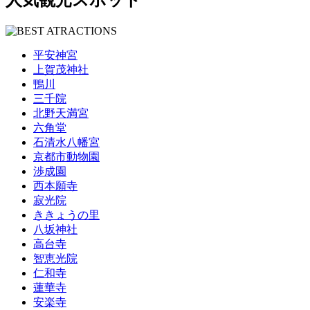
人気観光スポット
平安神宮
上賀茂神社
鴨川
三千院
北野天満宮
六角堂
石清水八幡宮
京都市動物園
渉成園
西本願寺
寂光院
ききょうの里
八坂神社
高台寺
智恵光院
仁和寺
蓮華寺
安楽寺