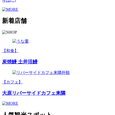
今は[...]
新着店舗
【和食】
炭焼鰻 土井活鰻
【カフェ】
大原リバーサイドカフェ来隣