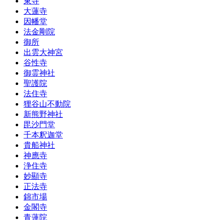
東寺
大蓮寺
因幡堂
法金剛院
御所
出雲大神宮
谷性寺
御霊神社
聖護院
法住寺
狸谷山不動院
新熊野神社
毘沙門堂
千本釈迦堂
貴船神社
神應寺
浄住寺
妙顯寺
正法寺
錦市場
金閣寺
青蓮院