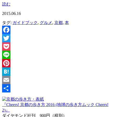
読む
2015.06.16
タグ:
ガイドブック
,
グルメ
,
京都
,
本
Facebook
Twitter
Pocket
Line
Pinterest
Hatena
Email
共
『Cheers! 京都の歩き方 2016 (地球の歩き方ムック Cheers!
有
2)』
ダイヤモンド社刊 900円（税別）