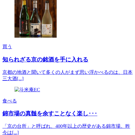
買う
知られざる京の銘酒を手に入れる
京都の地酒と聞いて多くの人がまず思い浮かべるのは、日本
三大酒[...]
食べる
錦市場の真髄を余すことなく楽し･･･
「京の台所」と呼ばれ、400年以上の歴史がある錦市場。昨
今は[...]