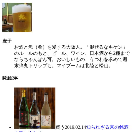
麦子
お酒と魚（肴）を愛する大阪人。「混ぜるなキケン」
のルールのもと、ビール、ワイン、日本酒から2種まで
ならちゃんぽん可。おいしいもの、うつわを求めて週
末弾丸トリップも。マイブームは北陸と松山。
関連記事
買う
2019.02.14
知られざる京の銘酒