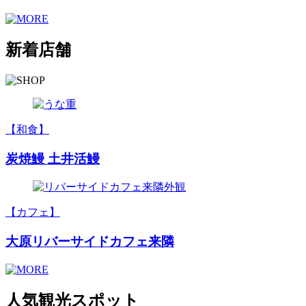
新着店舗
【和食】
炭焼鰻 土井活鰻
【カフェ】
大原リバーサイドカフェ来隣
人気観光スポット