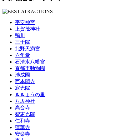
平安神宮
上賀茂神社
鴨川
三千院
北野天満宮
六角堂
石清水八幡宮
京都市動物園
渉成園
西本願寺
寂光院
ききょうの里
八坂神社
高台寺
智恵光院
仁和寺
蓮華寺
安楽寺