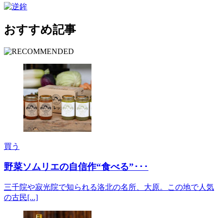
おすすめ記事
買う
野菜ソムリエの自信作“食べる”･･･
三千院や寂光院で知られる洛北の名所、大原。この地で人気
の古民[...]