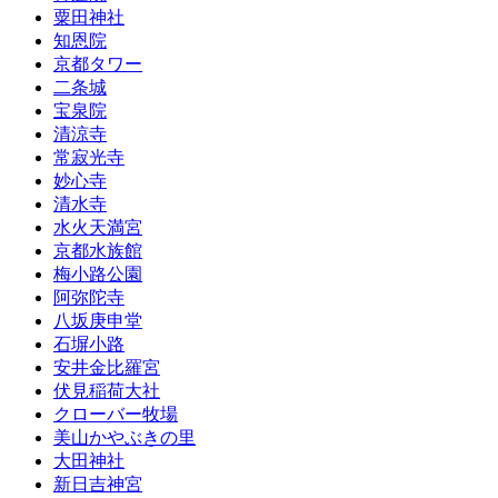
粟田神社
知恩院
京都タワー
二条城
宝泉院
清涼寺
常寂光寺
妙心寺
清水寺
水火天満宮
京都水族館
梅小路公園
阿弥陀寺
八坂庚申堂
石塀小路
安井金比羅宮
伏見稲荷大社
クローバー牧場
美山かやぶきの里
大田神社
新日吉神宮