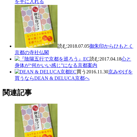
を手に入れる
読む
2018.07.05
御朱印からひもとく
京都の寺社仏閣
読む
2017.04.18
心と
身体が“何かいい感じ”になる京都案内
買う
2016.11.30
京みやげを
買うならDEAN & DELUCA京都へ
関連記事