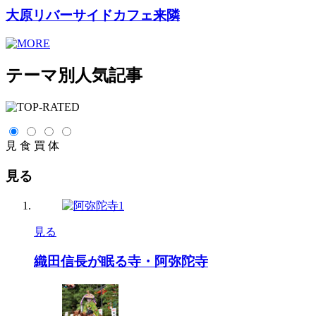
大原リバーサイドカフェ来隣
テーマ別人気記事
見
食
買
体
見る
見る
織田信長が眠る寺・阿弥陀寺