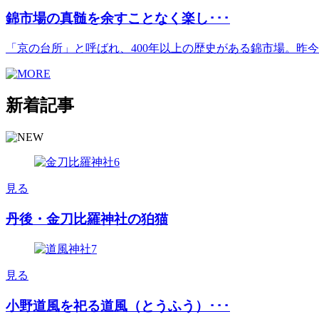
錦市場の真髄を余すことなく楽し･･･
「京の台所」と呼ばれ、400年以上の歴史がある錦市場。昨今は[.
新着記事
見る
丹後・金刀比羅神社の狛猫
見る
小野道風を祀る道風（とうふう）･･･