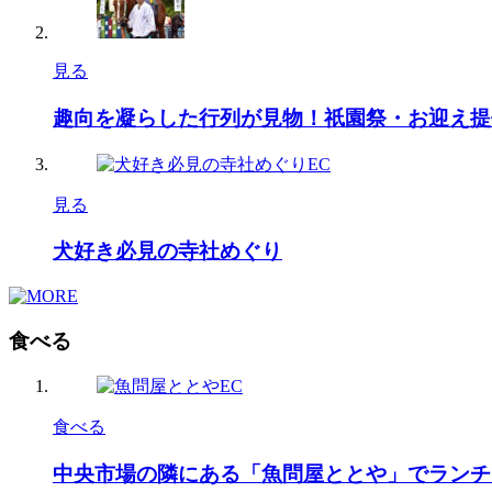
見る
趣向を凝らした行列が見物！祇園祭・お迎え提
見る
犬好き必見の寺社めぐり
食べる
食べる
中央市場の隣にある「魚問屋ととや」でランチ