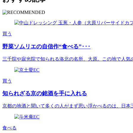
買う
野菜ソムリエの自信作“食べる”･･･
三千院や寂光院で知られる洛北の名所、大原。この地で人気の古民
買う
知られざる京の銘酒を手に入れる
京都の地酒と聞いて多くの人がまず思い浮かべるのは、日本三大酒
食べる