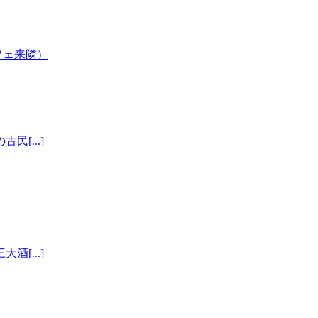
[...]
[...]