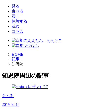
索:
見る
食べる
買う
体験する
読む
コラム
HOME
記事
知恩院
知恩院周辺の記事
食べる
2019.04.16