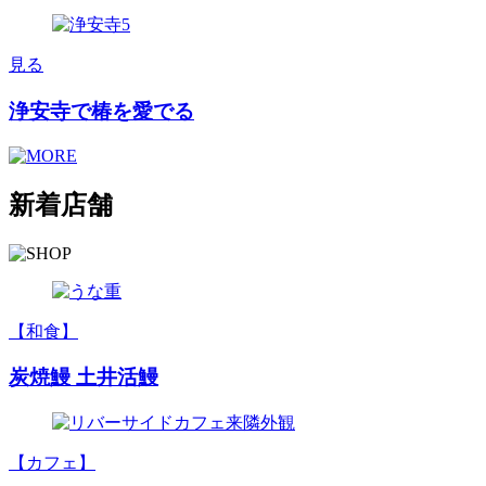
見る
浄安寺で椿を愛でる
新着店舗
【和食】
炭焼鰻 土井活鰻
【カフェ】