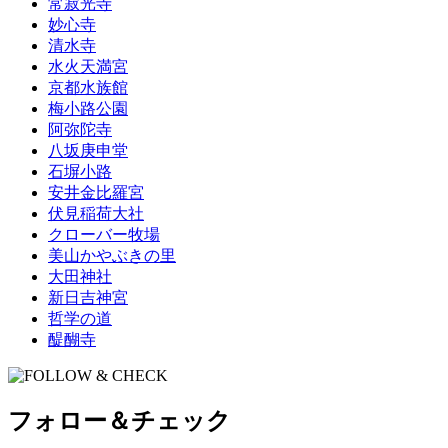
常寂光寺
妙心寺
清水寺
水火天満宮
京都水族館
梅小路公園
阿弥陀寺
八坂庚申堂
石塀小路
安井金比羅宮
伏見稲荷大社
クローバー牧場
美山かやぶきの里
大田神社
新日吉神宮
哲学の道
醍醐寺
フォロー＆チェック