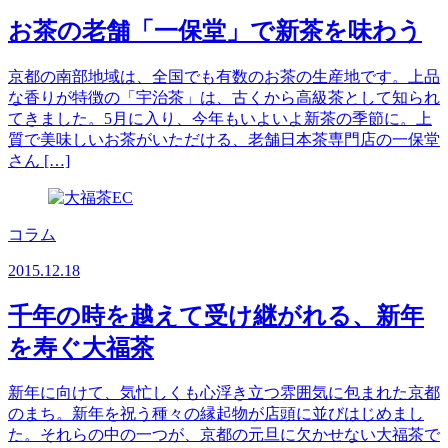
お茶の老舗「一保堂」で新茶を味わう
京都の南部地域は、全国でも有数のお茶の生産地です。上品
な香りが特徴の「宇治茶」は、古くから高級茶として知られ
てきました。5月に入り、今年もいよいよ新茶の季節に。上
質で美味しいお茶がいただける、老舗日本茶専門店の一保堂
さん […]
コラム
2015.12.18
千年の時を越えて受け継がれる、新年
を寿ぐ大福茶
新年に向けて、気忙しくも心浮き立つ雰囲気に包まれた京都
のまち。新年を祝う種々の縁起物が店頭に並びはじめまし
た。それらの中の一つが、京都の元旦に欠かせない大福茶で