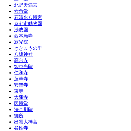
北野天満宮
六角堂
石清水八幡宮
京都市動物園
渉成園
西本願寺
寂光院
ききょうの里
八坂神社
高台寺
智恵光院
仁和寺
蓮華寺
安楽寺
東寺
大蓮寺
因幡堂
法金剛院
御所
出雲大神宮
谷性寺