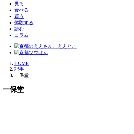
見る
食べる
買う
体験する
読む
コラム
HOME
記事
一保堂
一保堂