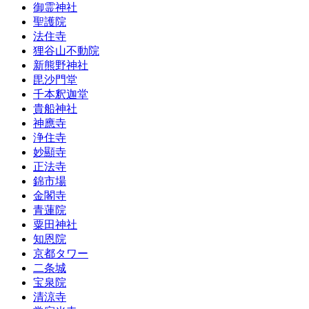
御霊神社
聖護院
法住寺
狸谷山不動院
新熊野神社
毘沙門堂
千本釈迦堂
貴船神社
神應寺
浄住寺
妙顯寺
正法寺
錦市場
金閣寺
青蓮院
粟田神社
知恩院
京都タワー
二条城
宝泉院
清涼寺