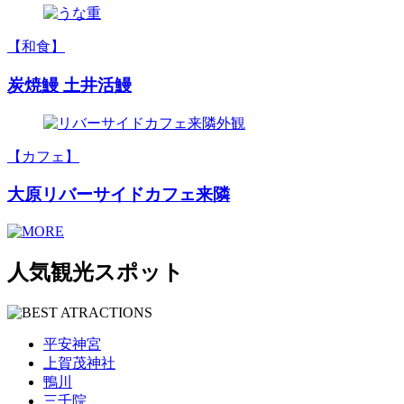
【和食】
炭焼鰻 土井活鰻
【カフェ】
大原リバーサイドカフェ来隣
人気観光スポット
平安神宮
上賀茂神社
鴨川
三千院