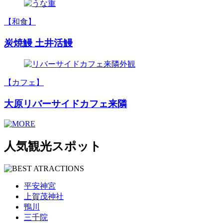
【和食】
炭焼鰻 土井活鰻
【カフェ】
大原リバーサイドカフェ来隣
人気観光スポット
平安神宮
上賀茂神社
鴨川
三千院