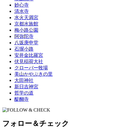
妙心寺
清水寺
水火天満宮
京都水族館
梅小路公園
阿弥陀寺
八坂庚申堂
石塀小路
安井金比羅宮
伏見稲荷大社
クローバー牧場
美山かやぶきの里
大田神社
新日吉神宮
哲学の道
醍醐寺
フォロー＆チェック