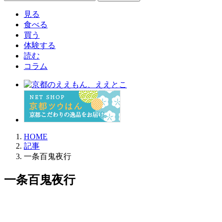
索:
見る
食べる
買う
体験する
読む
コラム
HOME
記事
一条百鬼夜行
一条百鬼夜行