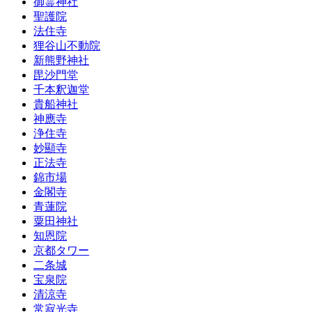
御霊神社
聖護院
法住寺
狸谷山不動院
新熊野神社
毘沙門堂
千本釈迦堂
貴船神社
神應寺
浄住寺
妙顯寺
正法寺
錦市場
金閣寺
青蓮院
粟田神社
知恩院
京都タワー
二条城
宝泉院
清涼寺
常寂光寺