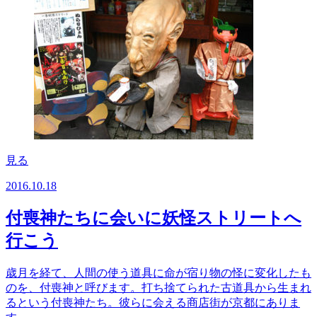
見る
2016.10.18
付喪神たちに会いに妖怪ストリートへ
行こう
歳月を経て、人間の使う道具に命が宿り物の怪に変化したも
のを、付喪神と呼びます。打ち捨てられた古道具から生まれ
るという付喪神たち。彼らに会える商店街が京都にありま