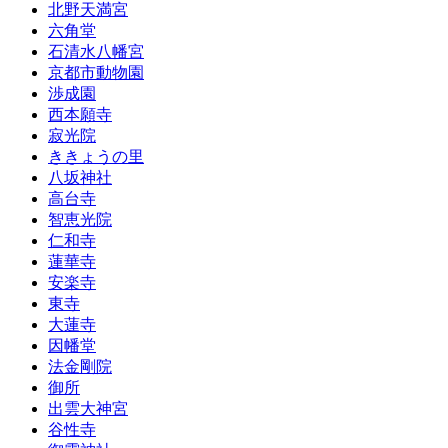
北野天満宮
六角堂
石清水八幡宮
京都市動物園
渉成園
西本願寺
寂光院
ききょうの里
八坂神社
高台寺
智恵光院
仁和寺
蓮華寺
安楽寺
東寺
大蓮寺
因幡堂
法金剛院
御所
出雲大神宮
谷性寺