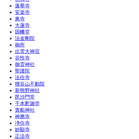
蓮華寺
安楽寺
東寺
大蓮寺
因幡堂
法金剛院
御所
出雲大神宮
谷性寺
御霊神社
聖護院
法住寺
狸谷山不動院
新熊野神社
毘沙門堂
千本釈迦堂
貴船神社
神應寺
浄住寺
妙顯寺
正法寺