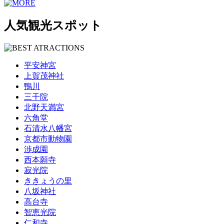
人気観光スポット
平安神宮
上賀茂神社
鴨川
三千院
北野天満宮
六角堂
石清水八幡宮
京都市動物園
渉成園
西本願寺
寂光院
ききょうの里
八坂神社
高台寺
智恵光院
仁和寺