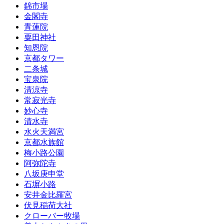
錦市場
金閣寺
青蓮院
粟田神社
知恩院
京都タワー
二条城
宝泉院
清涼寺
常寂光寺
妙心寺
清水寺
水火天満宮
京都水族館
梅小路公園
阿弥陀寺
八坂庚申堂
石塀小路
安井金比羅宮
伏見稲荷大社
クローバー牧場