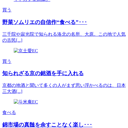
買う
野菜ソムリエの自信作“食べる”･･･
三千院や寂光院で知られる洛北の名所、大原。この地で人気
の古民[...]
買う
知られざる京の銘酒を手に入れる
京都の地酒と聞いて多くの人がまず思い浮かべるのは、日本
三大酒[...]
食べる
錦市場の真髄を余すことなく楽し･･･