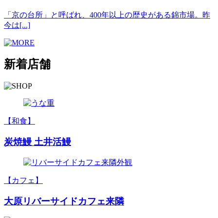
「京の台所」と呼ばれ、400年以上の歴史がある錦市場。昨
今は[...]
新着店舗
【和食】
炭焼鰻 土井活鰻
【カフェ】
大原リバーサイドカフェ来隣