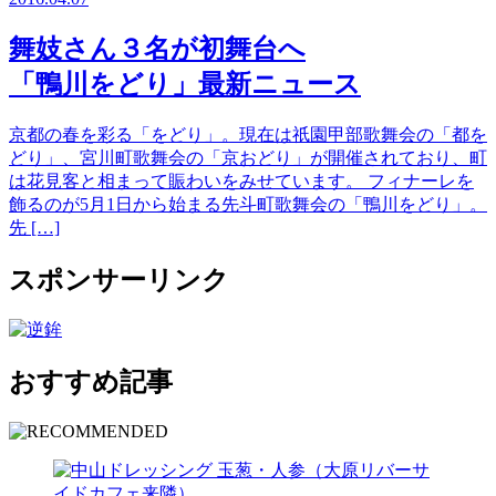
舞妓さん３名が初舞台へ
「鴨川をどり」最新ニュース
京都の春を彩る「をどり」。現在は祇園甲部歌舞会の「都を
どり」、宮川町歌舞会の「京おどり」が開催されており、町
は花見客と相まって賑わいをみせています。 フィナーレを
飾るのが5月1日から始まる先斗町歌舞会の「鴨川をどり」。
先 […]
スポンサーリンク
おすすめ記事