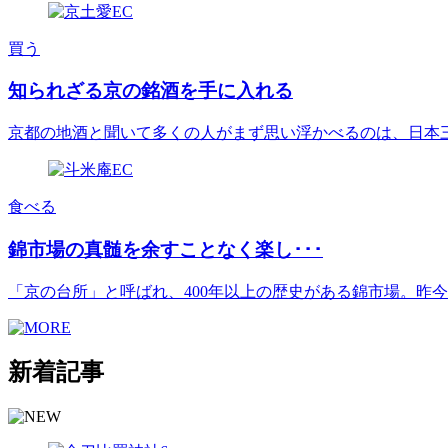
買う
知られざる京の銘酒を手に入れる
京都の地酒と聞いて多くの人がまず思い浮かべるのは、日本三大酒
食べる
錦市場の真髄を余すことなく楽し･･･
「京の台所」と呼ばれ、400年以上の歴史がある錦市場。昨今は[.
新着記事