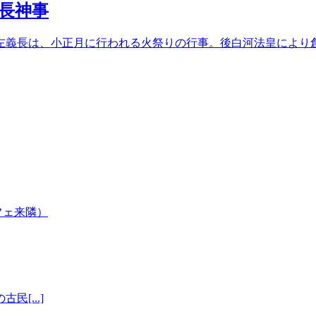
長神事
左義長は、小正月に行われる火祭りの行事。後白河法皇により
[...]