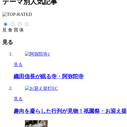
テーマ別人気記事
見
食
買
体
見る
見る
織田信長が眠る寺・阿弥陀寺
見る
趣向を凝らした行列が見物！祇園祭・お迎え提