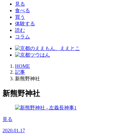
見る
食べる
買う
体験する
読む
コラム
HOME
記事
新熊野神社
新熊野神社
見る
2020.01.17