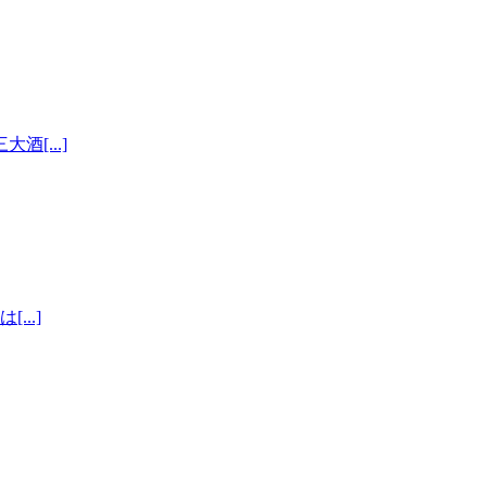
[...]
..]