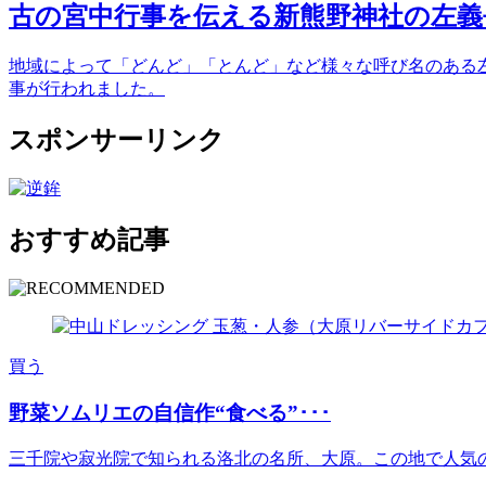
古の宮中行事を伝える新熊野神社の左義
地域によって「どんど」「とんど」など様々な呼び名のある
事が行われました。
スポンサーリンク
おすすめ記事
買う
野菜ソムリエの自信作“食べる”･･･
三千院や寂光院で知られる洛北の名所、大原。この地で人気の古民