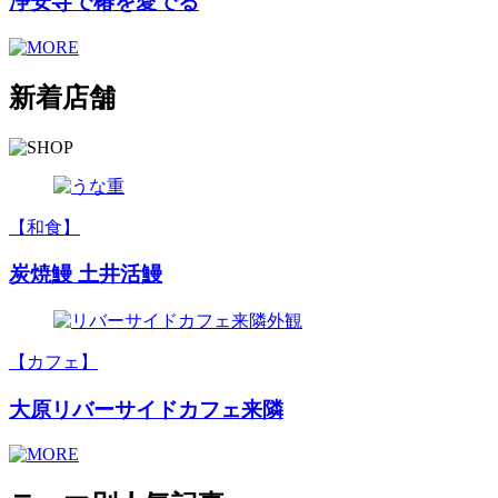
浄安寺で椿を愛でる
新着店舗
【和食】
炭焼鰻 土井活鰻
【カフェ】
大原リバーサイドカフェ来隣