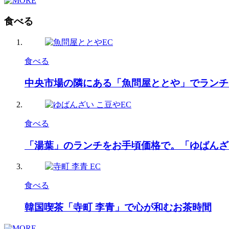
食べる
食べる
中央市場の隣にある「魚問屋ととや」でランチ
食べる
「湯葉」のランチをお手頃価格で。「ゆばんざ
食べる
韓国喫茶「寺町 李青」で心が和むお茶時間