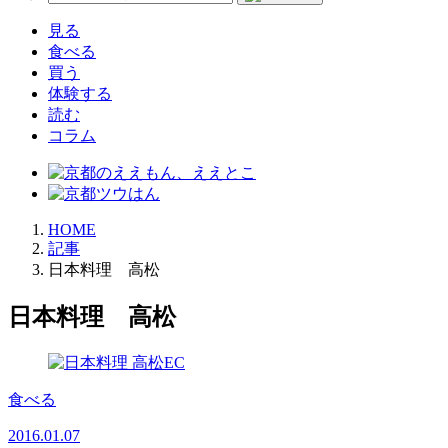
見る
食べる
買う
体験する
読む
コラム
HOME
記事
日本料理 高松
日本料理 高松
食べる
2016.01.07