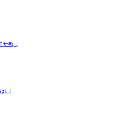
[...]
..]