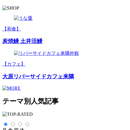
【和食】
炭焼鰻 土井活鰻
【カフェ】
大原リバーサイドカフェ来隣
テーマ別人気記事