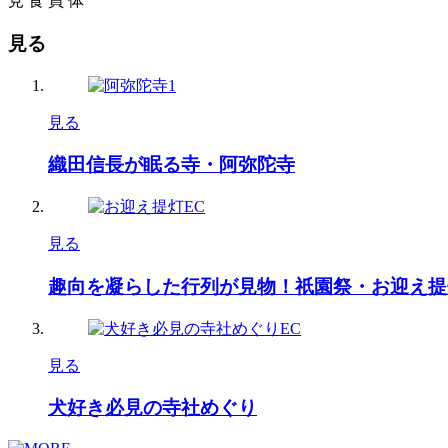
見
食
買
体
見る
見る
織田信長が眠る寺・阿弥陀寺
見る
趣向を凝らした行列が見物！祇園祭・お迎え提
見る
犬好き必見の寺社めぐり