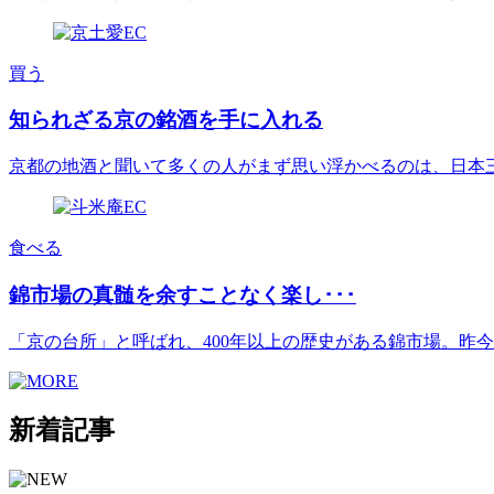
買う
知られざる京の銘酒を手に入れる
京都の地酒と聞いて多くの人がまず思い浮かべるのは、日本三大酒
食べる
錦市場の真髄を余すことなく楽し･･･
「京の台所」と呼ばれ、400年以上の歴史がある錦市場。昨今は[.
新着記事