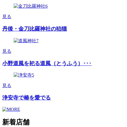
見る
丹後・金刀比羅神社の狛猫
見る
小野道風を祀る道風（とうふう）･･･
見る
浄安寺で椿を愛でる
新着店舗