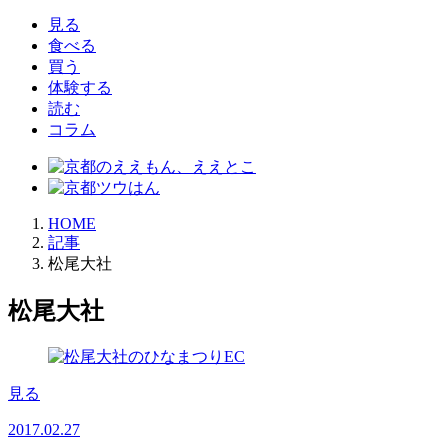
索:
見る
食べる
買う
体験する
読む
コラム
HOME
記事
松尾大社
松尾大社
見る
2017.02.27