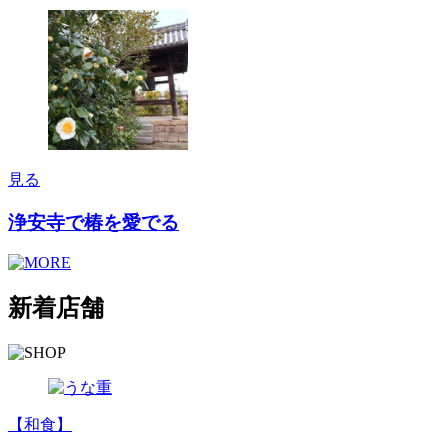
見る
浄安寺で椿を愛でる
新着店舗
【和食】