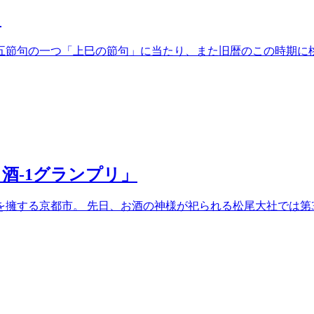
り
五節句の一つ「上巳の節句」に当たり、また旧暦のこの時期に
酒-1グランプリ」
擁する京都市。 先日、お酒の神様が祀られる松尾大社では第3