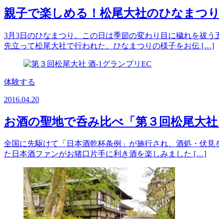
親子で楽しめる！松尾大社のひなまつ
3月3日のひなまつり。この日は季節の変わり目に穢れを祓う
先立って松尾大社で行われた、ひなまつりの様子をお伝 […]
体験する
2016.04.20
お酒の聖地で呑み比べ「第３回松尾大社 
全国に先駆けて「日本酒乾杯条例」が施行され、酒処・伏見を
た日本酒ファンがお猪口片手に利き酒を楽しみました […]