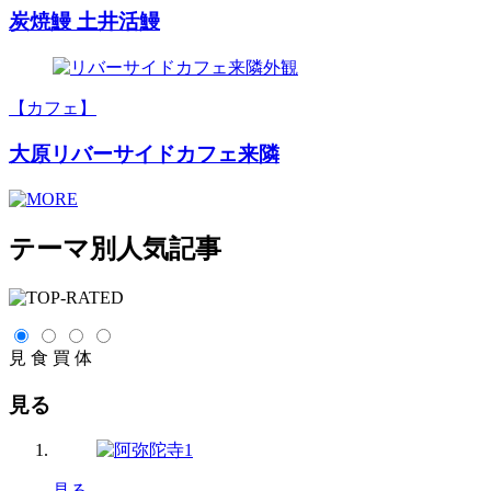
炭焼鰻 土井活鰻
【カフェ】
大原リバーサイドカフェ来隣
テーマ別人気記事
見
食
買
体
見る
見る