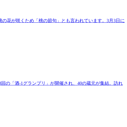
桃の花が咲くため「桃の節句」とも言われています。3月3日に
回の「酒-1グランプリ」が開催され、40の蔵元が集結。訪れ