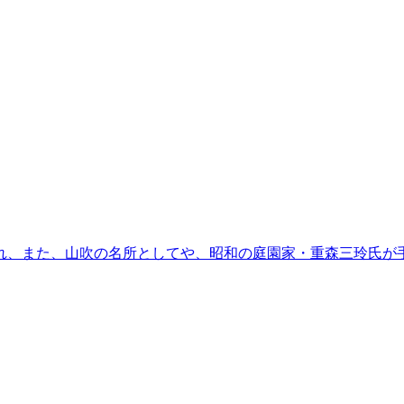
れ、また、山吹の名所としてや、昭和の庭園家・重森三玲氏が