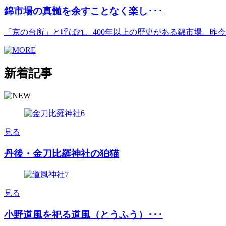
錦市場の真髄を余すことなく楽し･･･
「京の台所」と呼ばれ、400年以上の歴史がある錦市場。昨今は[.
新着記事
見る
丹後・金刀比羅神社の狛猫
見る
小野道風を祀る道風（とうふう）･･･