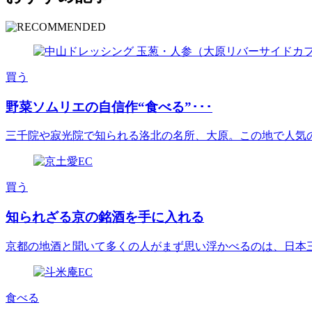
買う
野菜ソムリエの自信作“食べる”･･･
三千院や寂光院で知られる洛北の名所、大原。この地で人気の古民
買う
知られざる京の銘酒を手に入れる
京都の地酒と聞いて多くの人がまず思い浮かべるのは、日本三大酒
食べる