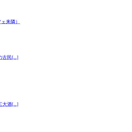
[...]
[...]