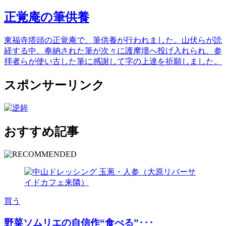
正覚庵の筆供養
東福寺塔頭の正覚庵で、筆供養が行われました。山伏らが読
経する中、奉納された筆が次々に護摩壇へ投げ入れられ、参
拝者らが使い古した筆に感謝して字の上達を祈願しました。
スポンサーリンク
おすすめ記事
買う
野菜ソムリエの自信作“食べる”･･･