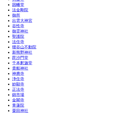
因幡堂
法金剛院
御所
出雲大神宮
谷性寺
御霊神社
聖護院
法住寺
狸谷山不動院
新熊野神社
毘沙門堂
千本釈迦堂
貴船神社
神應寺
浄住寺
妙顯寺
正法寺
錦市場
金閣寺
青蓮院
粟田神社