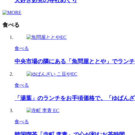
犬好き必見の寺社めぐり
食べる
食べる
中央市場の隣にある「魚問屋ととや」でランチ
食べる
「湯葉」のランチをお手頃価格で。「ゆばんざ
食べる
韓国喫茶「寺町 李青」で心が和むお茶時間