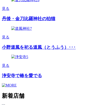
見る
丹後・金刀比羅神社の狛猫
見る
小野道風を祀る道風（とうふう）･･･
見る
浄安寺で椿を愛でる
新着店舗