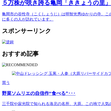
５万株が咲き誇る亀岡「ききょうの里」
亀岡市の谷性寺（こくしょうじ）は明智光秀ゆかりの寺。こ
に多くの人が訪れています。
スポンサーリンク
おすすめ記事
買う
野菜ソムリエの自信作“食べる”･･･
三千院や寂光院で知られる洛北の名所、大原。この地で人気の古民