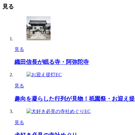
見る
見る
織田信長が眠る寺・阿弥陀寺
見る
趣向を凝らした行列が見物！祇園祭・お迎え提
見る