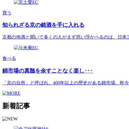
買う
知られざる京の銘酒を手に入れる
京都の地酒と聞いて多くの人がまず思い浮かべるのは、日本三大酒
食べる
錦市場の真髄を余すことなく楽し･･･
「京の台所」と呼ばれ、400年以上の歴史がある錦市場。昨今は[.
新着記事