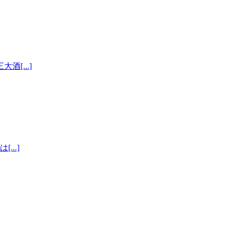
[...]
..]