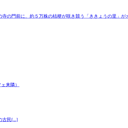
の寺の門前に、約５万株の桔梗が咲き競う「ききょうの里」が
[...]