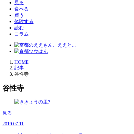
見る
食べる
買う
体験する
読む
コラム
HOME
記事
谷性寺
谷性寺
見る
2019.07.11