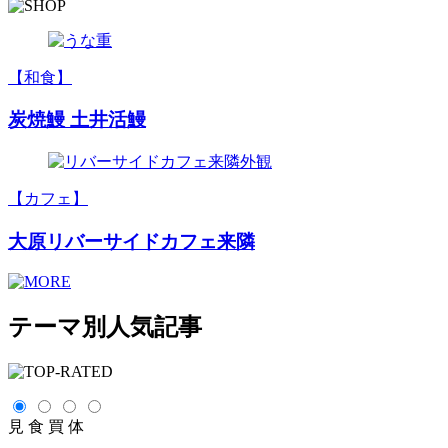
【和食】
炭焼鰻 土井活鰻
【カフェ】
大原リバーサイドカフェ来隣
テーマ別人気記事
見
食
買
体