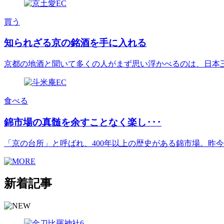
買う
知られざる京の銘酒を手に入れる
京都の地酒と聞いて多くの人がまず思い浮かべるのは、日本三大酒
食べる
錦市場の真髄を余すことなく楽し･･･
「京の台所」と呼ばれ、400年以上の歴史がある錦市場。昨今は[.
新着記事