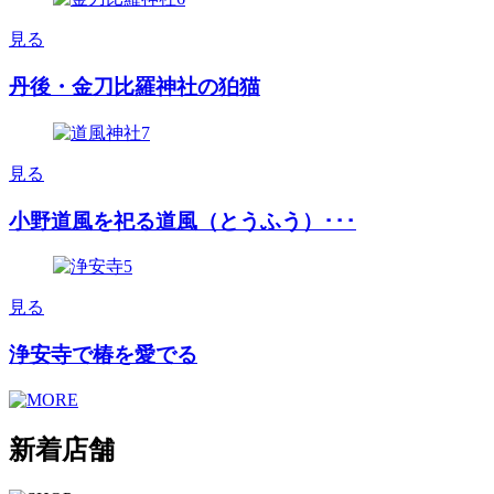
見る
丹後・金刀比羅神社の狛猫
見る
小野道風を祀る道風（とうふう）･･･
見る
浄安寺で椿を愛でる
新着店舗