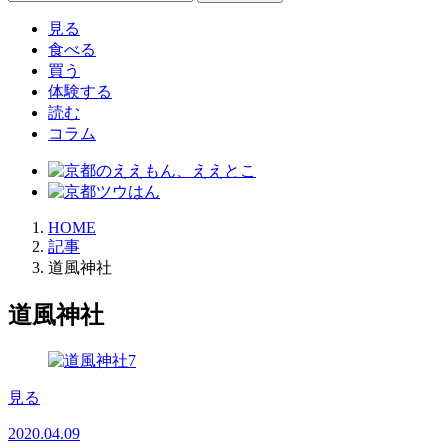
索:
見る
食べる
買う
体験する
読む
コラム
HOME
記事
道風神社
道風神社
見る
2020.04.09