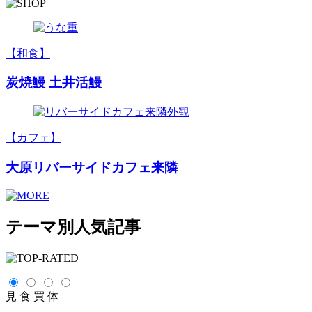
【和食】
炭焼鰻 土井活鰻
【カフェ】
大原リバーサイドカフェ来隣
テーマ別人気記事
見
食
買
体