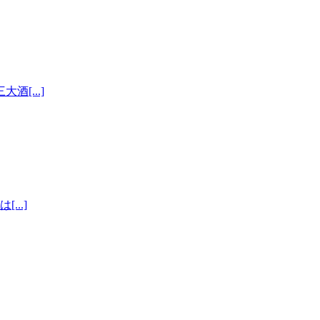
[...]
..]