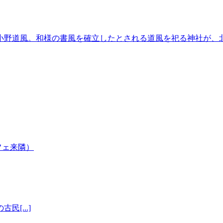
小野道風。和様の書風を確立したとされる道風を祀る神社が、
[...]