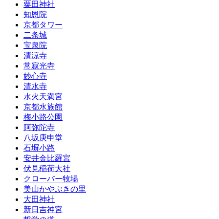
粟田神社
知恩院
京都タワー
二条城
宝泉院
清涼寺
常寂光寺
妙心寺
清水寺
水火天満宮
京都水族館
梅小路公園
阿弥陀寺
八坂庚申堂
石塀小路
安井金比羅宮
伏見稲荷大社
クローバー牧場
美山かやぶきの里
大田神社
新日吉神宮