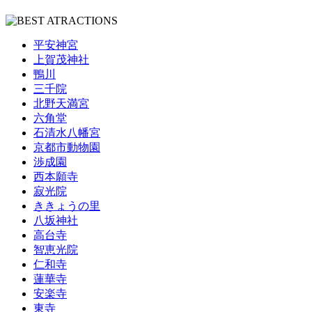
平安神宮
上賀茂神社
鴨川
三千院
北野天満宮
六角堂
石清水八幡宮
京都市動物園
渉成園
西本願寺
寂光院
ききょうの里
八坂神社
高台寺
智恵光院
仁和寺
蓮華寺
安楽寺
東寺