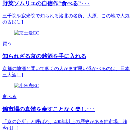
野菜ソムリエの自信作“食べる”･･･
三千院や寂光院で知られる洛北の名所、大原。この地で人気
の古民[...]
買う
知られざる京の銘酒を手に入れる
京都の地酒と聞いて多くの人がまず思い浮かべるのは、日本
三大酒[...]
食べる
錦市場の真髄を余すことなく楽し･･･
「京の台所」と呼ばれ、400年以上の歴史がある錦市場。昨
今は[...]