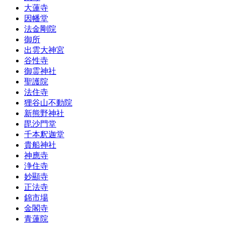
大蓮寺
因幡堂
法金剛院
御所
出雲大神宮
谷性寺
御霊神社
聖護院
法住寺
狸谷山不動院
新熊野神社
毘沙門堂
千本釈迦堂
貴船神社
神應寺
浄住寺
妙顯寺
正法寺
錦市場
金閣寺
青蓮院