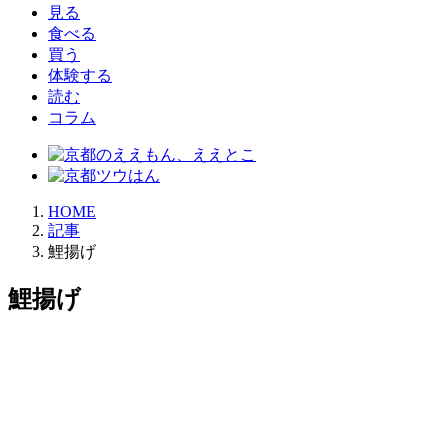
見る
食べる
買う
体験する
読む
コラム
HOME
記事
鯉揚げ
鯉揚げ