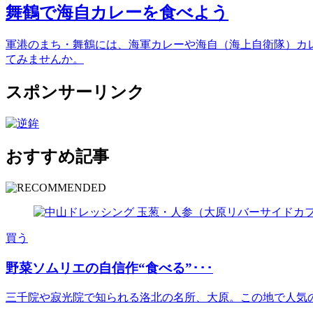
舞鶴で海自カレーを食べよう
軍港のまち・舞鶴には、海軍カレーや海自（海上自衛隊）カ
てみませんか。
スポンサーリンク
おすすめ記事
買う
野菜ソムリエの自信作“食べる”･･･
三千院や寂光院で知られる洛北の名所、大原。この地で人気の古民