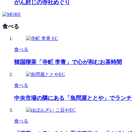
がん封じの寺社めぐり
食べる
食べる
韓国喫茶「寺町 李青」で心が和むお茶時間
食べる
中央市場の隣にある「魚問屋ととや」でランチ
食べる