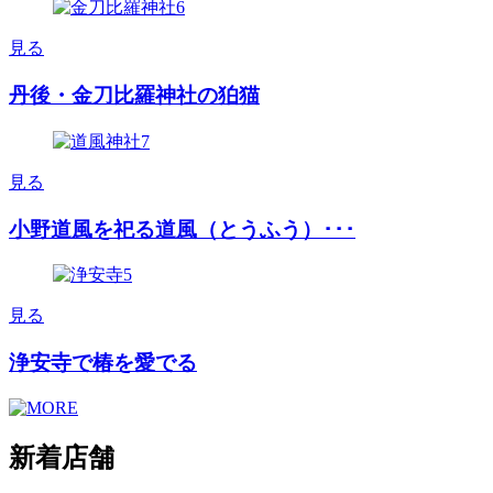
見る
丹後・金刀比羅神社の狛猫
見る
小野道風を祀る道風（とうふう）･･･
見る
浄安寺で椿を愛でる
新着店舗