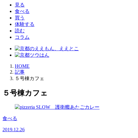
見る
食べる
買う
体験する
読む
コラム
HOME
記事
５号棟カフェ
５号棟カフェ
食べる
2019.12.26