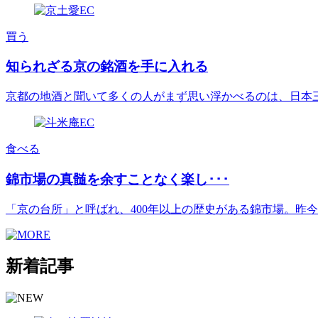
買う
知られざる京の銘酒を手に入れる
京都の地酒と聞いて多くの人がまず思い浮かべるのは、日本三大酒
食べる
錦市場の真髄を余すことなく楽し･･･
「京の台所」と呼ばれ、400年以上の歴史がある錦市場。昨今は[.
新着記事