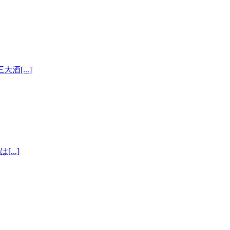
[...]
..]