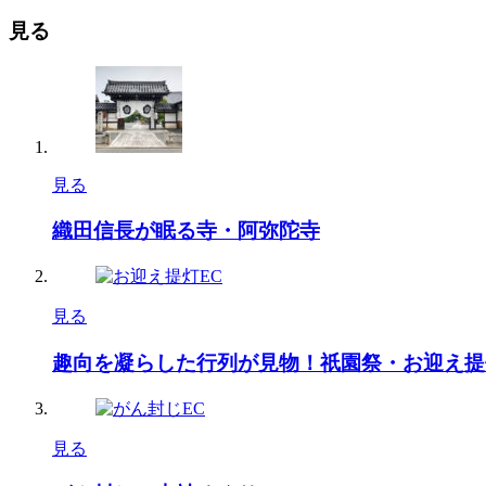
見る
見る
織田信長が眠る寺・阿弥陀寺
見る
趣向を凝らした行列が見物！祇園祭・お迎え提
見る