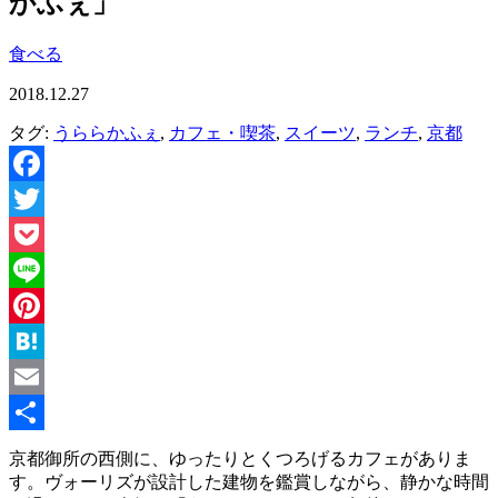
かふぇ」
食べる
2018.12.27
タグ:
うららかふぇ
,
カフェ・喫茶
,
スイーツ
,
ランチ
,
京都
Facebook
Twitter
Pocket
Line
Pinterest
Hatena
Email
共
京都御所の西側に、ゆったりとくつろげるカフェがありま
す。ヴォーリズが設計した建物を鑑賞しながら、静かな時間
有