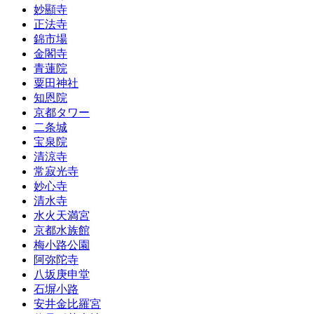
妙顯寺
正法寺
錦市場
金閣寺
青蓮院
粟田神社
知恩院
京都タワー
二条城
宝泉院
清涼寺
常寂光寺
妙心寺
清水寺
水火天満宮
京都水族館
梅小路公園
阿弥陀寺
八坂庚申堂
石塀小路
安井金比羅宮