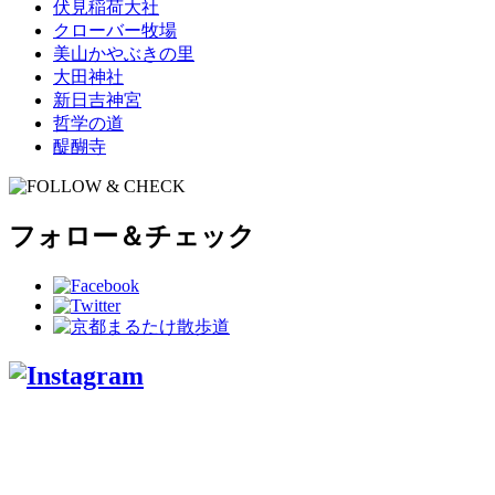
伏見稲荷大社
クローバー牧場
美山かやぶきの里
大田神社
新日吉神宮
哲学の道
醍醐寺
フォロー＆チェック