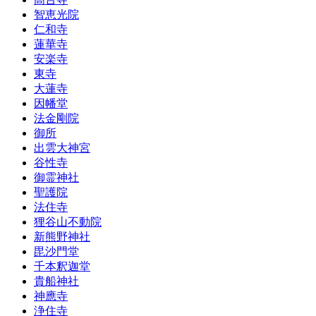
智恵光院
仁和寺
蓮華寺
安楽寺
東寺
大蓮寺
因幡堂
法金剛院
御所
出雲大神宮
谷性寺
御霊神社
聖護院
法住寺
狸谷山不動院
新熊野神社
毘沙門堂
千本釈迦堂
貴船神社
神應寺
浄住寺