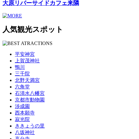
大原リバーサイドカフェ来隣
人気観光スポット
平安神宮
上賀茂神社
鴨川
三千院
北野天満宮
六角堂
石清水八幡宮
京都市動物園
渉成園
西本願寺
寂光院
ききょうの里
八坂神社
高台寺