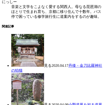
にっしー
音楽と文学をこよなく愛する関西人。母なる琵琶湖の
ほとりで生まれ育ち、京都に移り住んで十数年。バス
停で困っている修学旅行生に道案内をするのが趣味。
関連記事
見る
2020.04.17
丹後・金刀比羅神社
の狛猫
見る
2020.04.09
小野道風を祀る道風