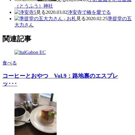
（とうふう）神社
見る
2020.03.02
浄安寺で椿を愛でる
見る
2020.02.25
準提堂の五
大力さん
関連記事
食べる
コーヒーとおやつ Vol.9：路地裏のエスプレ
ッ･･･