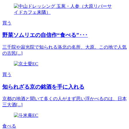
買う
野菜ソムリエの自信作“食べる”･･･
三千院や寂光院で知られる洛北の名所、大原。この地で人気
の古民[...]
買う
知られざる京の銘酒を手に入れる
京都の地酒と聞いて多くの人がまず思い浮かべるのは、日本
三大酒[...]
食べる