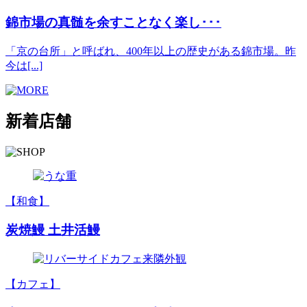
錦市場の真髄を余すことなく楽し･･･
「京の台所」と呼ばれ、400年以上の歴史がある錦市場。昨
今は[...]
新着店舗
【和食】
炭焼鰻 土井活鰻
【カフェ】