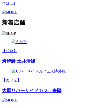
今は[...]
新着店舗
【和食】
炭焼鰻 土井活鰻
【カフェ】
大原リバーサイドカフェ来隣