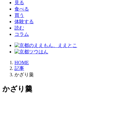
見る
食べる
買う
体験する
読む
コラム
HOME
記事
かざり羹
かざり羹