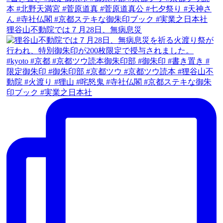
狸谷山不動院では７月28日、無病息災