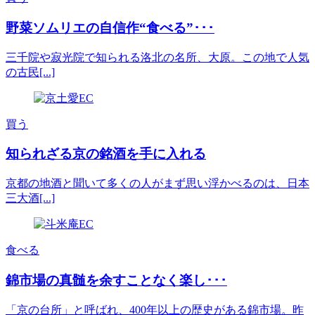
野菜ソムリエの自信作“食べる”･･･
三千院や寂光院で知られる洛北の名所、大原。この地で人気
の古民[...]
買う
知られざる京の銘酒を手に入れる
京都の地酒と聞いて多くの人がまず思い浮かべるのは、日本
三大酒[...]
食べる
錦市場の真髄を余すことなく楽し･･･
「京の台所」と呼ばれ、400年以上の歴史がある錦市場。昨