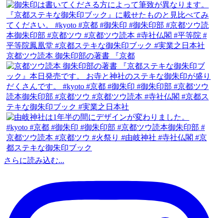
京都ツウ読本 御朱印部の著書 『京都
さらに読み込む...