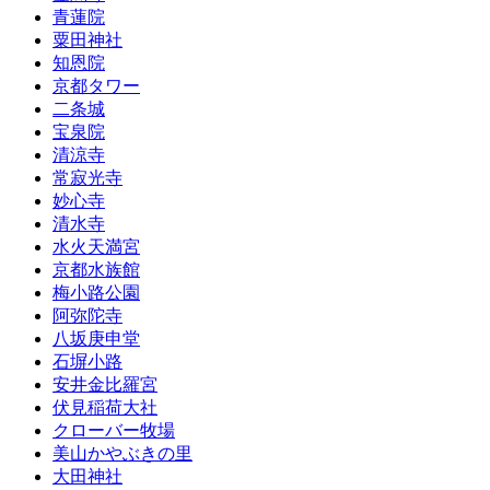
青蓮院
粟田神社
知恩院
京都タワー
二条城
宝泉院
清涼寺
常寂光寺
妙心寺
清水寺
水火天満宮
京都水族館
梅小路公園
阿弥陀寺
八坂庚申堂
石塀小路
安井金比羅宮
伏見稲荷大社
クローバー牧場
美山かやぶきの里
大田神社