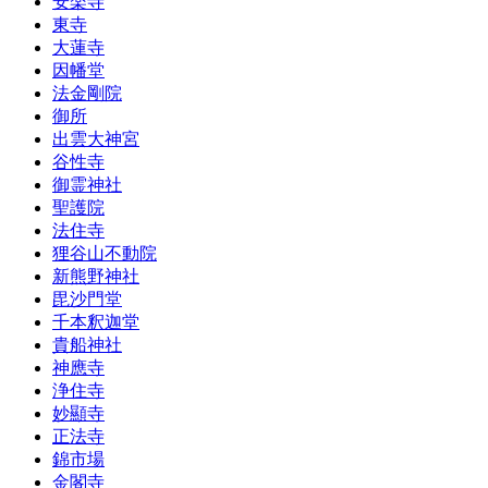
安楽寺
東寺
大蓮寺
因幡堂
法金剛院
御所
出雲大神宮
谷性寺
御霊神社
聖護院
法住寺
狸谷山不動院
新熊野神社
毘沙門堂
千本釈迦堂
貴船神社
神應寺
浄住寺
妙顯寺
正法寺
錦市場
金閣寺