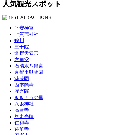
人気観光スポット
平安神宮
上賀茂神社
鴨川
三千院
北野天満宮
六角堂
石清水八幡宮
京都市動物園
渉成園
西本願寺
寂光院
ききょうの里
八坂神社
高台寺
智恵光院
仁和寺
蓮華寺