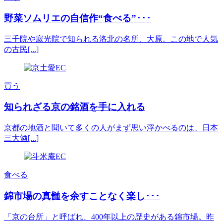
野菜ソムリエの自信作“食べる”･･･
三千院や寂光院で知られる洛北の名所、大原。この地で人気
の古民[...]
買う
知られざる京の銘酒を手に入れる
京都の地酒と聞いて多くの人がまず思い浮かべるのは、日本
三大酒[...]
食べる
錦市場の真髄を余すことなく楽し･･･
「京の台所」と呼ばれ、400年以上の歴史がある錦市場。昨