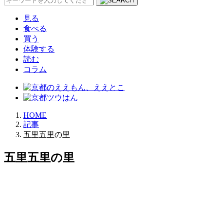
索:
見る
食べる
買う
体験する
読む
コラム
HOME
記事
五里五里の里
五里五里の里