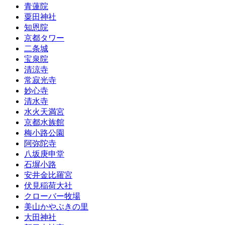
青蓮院
粟田神社
知恩院
京都タワー
二条城
宝泉院
清涼寺
常寂光寺
妙心寺
清水寺
水火天満宮
京都水族館
梅小路公園
阿弥陀寺
八坂庚申堂
石塀小路
安井金比羅宮
伏見稲荷大社
クローバー牧場
美山かやぶきの里
大田神社