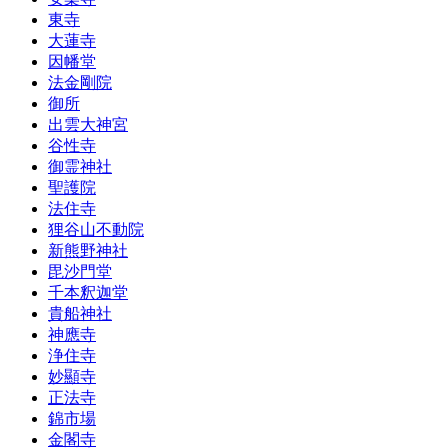
東寺
大蓮寺
因幡堂
法金剛院
御所
出雲大神宮
谷性寺
御霊神社
聖護院
法住寺
狸谷山不動院
新熊野神社
毘沙門堂
千本釈迦堂
貴船神社
神應寺
浄住寺
妙顯寺
正法寺
錦市場
金閣寺