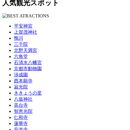
人気観光スポット
平安神宮
上賀茂神社
鴨川
三千院
北野天満宮
六角堂
石清水八幡宮
京都市動物園
渉成園
西本願寺
寂光院
ききょうの里
八坂神社
高台寺
智恵光院
仁和寺
蓮華寺
安楽寺