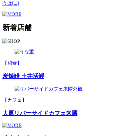
今は[...]
新着店舗
【和食】
炭焼鰻 土井活鰻
【カフェ】
大原リバーサイドカフェ来隣