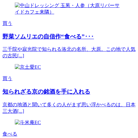
買う
野菜ソムリエの自信作“食べる”･･･
三千院や寂光院で知られる洛北の名所、大原。この地で人気
の古民[...]
買う
知られざる京の銘酒を手に入れる
京都の地酒と聞いて多くの人がまず思い浮かべるのは、日本
三大酒[...]
食べる