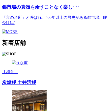
錦市場の真髄を余すことなく楽し･･･
「京の台所」と呼ばれ、400年以上の歴史がある錦市場。昨
今は[...]
新着店舗
【和食】
炭焼鰻 土井活鰻