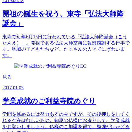
2019.06.18
開祖の誕生を祝う、東寺「弘法大師降
誕会」
東寺で毎年6月15日に行われている「弘法大師降誕会（ごう
たんえ）」。開祖である弘法大師空海に報恩感謝する行事で
す。地域の子どもたちなど、たくさんの人々でにぎわいま
す。
見る
2017.01.05
学業成就のご利益寺院めぐり
学問を修めるには努力あるのみですが、その後押しをしてく
れる存在は欲しいもの。知恵の仏様にお参りして、学業成就
をお願いしましょう。仏様のご加護を得て、勉強がはかどる