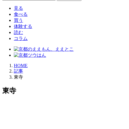
索:
見る
食べる
買う
体験する
読む
コラム
HOME
記事
東寺
東寺