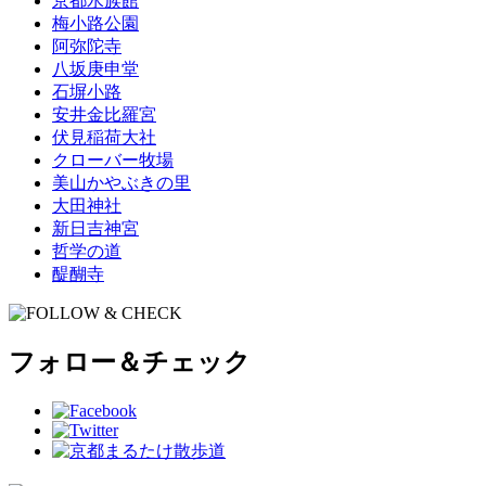
京都水族館
梅小路公園
阿弥陀寺
八坂庚申堂
石塀小路
安井金比羅宮
伏見稲荷大社
クローバー牧場
美山かやぶきの里
大田神社
新日吉神宮
哲学の道
醍醐寺
フォロー＆チェック