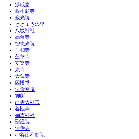
渉成園
西本願寺
寂光院
ききょうの里
八坂神社
高台寺
智恵光院
仁和寺
蓮華寺
安楽寺
東寺
大蓮寺
因幡堂
法金剛院
御所
出雲大神宮
谷性寺
御霊神社
聖護院
法住寺
狸谷山不動院