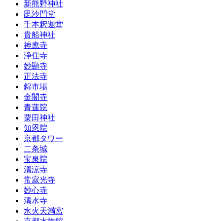
新熊野神社
毘沙門堂
千本釈迦堂
貴船神社
神應寺
浄住寺
妙顯寺
正法寺
錦市場
金閣寺
青蓮院
粟田神社
知恩院
京都タワー
二条城
宝泉院
清涼寺
常寂光寺
妙心寺
清水寺
水火天満宮