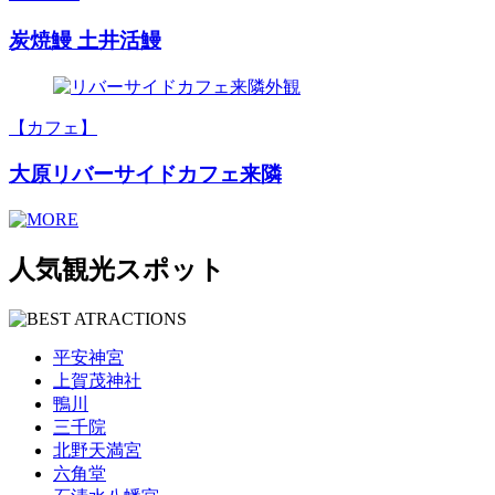
炭焼鰻 土井活鰻
【カフェ】
大原リバーサイドカフェ来隣
人気観光スポット
平安神宮
上賀茂神社
鴨川
三千院
北野天満宮
六角堂