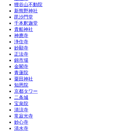
狸谷山不動院
新熊野神社
毘沙門堂
千本釈迦堂
貴船神社
神應寺
浄住寺
妙顯寺
正法寺
錦市場
金閣寺
青蓮院
粟田神社
知恩院
京都タワー
二条城
宝泉院
清涼寺
常寂光寺
妙心寺
清水寺