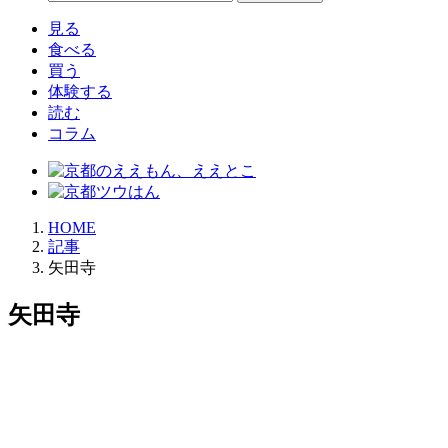
見る
食べる
買う
体験する
読む
コラム
HOME
記事
矢田寺
矢田寺