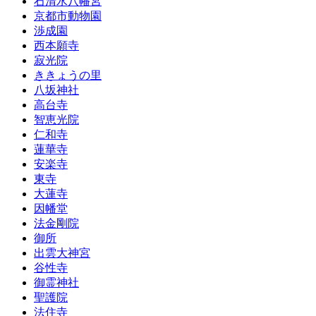
石清水八幡宮
京都市動物園
渉成園
西本願寺
寂光院
ききょうの里
八坂神社
高台寺
智恵光院
仁和寺
蓮華寺
安楽寺
東寺
大蓮寺
因幡堂
法金剛院
御所
出雲大神宮
谷性寺
御霊神社
聖護院
法住寺