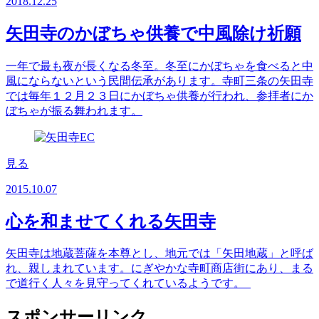
2018.12.25
矢田寺のかぼちゃ供養で中風除け祈願
一年で最も夜が長くなる冬至。冬至にかぼちゃを食べると中
風にならないという民間伝承があります。寺町三条の矢田寺
では毎年１２月２３日にかぼちゃ供養が行われ、参拝者にか
ぼちゃが振る舞われます。
見る
2015.10.07
心を和ませてくれる矢田寺
矢田寺は地蔵菩薩を本尊とし、地元では「矢田地蔵」と呼ば
れ、親しまれています。にぎやかな寺町商店街にあり、まる
で道行く人々を見守ってくれているようです。
スポンサーリンク