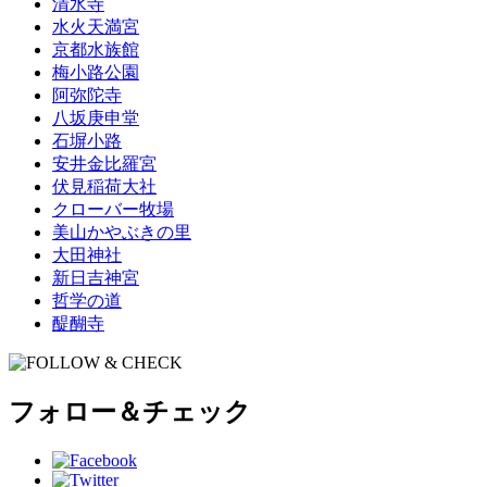
清水寺
水火天満宮
京都水族館
梅小路公園
阿弥陀寺
八坂庚申堂
石塀小路
安井金比羅宮
伏見稲荷大社
クローバー牧場
美山かやぶきの里
大田神社
新日吉神宮
哲学の道
醍醐寺
フォロー＆チェック