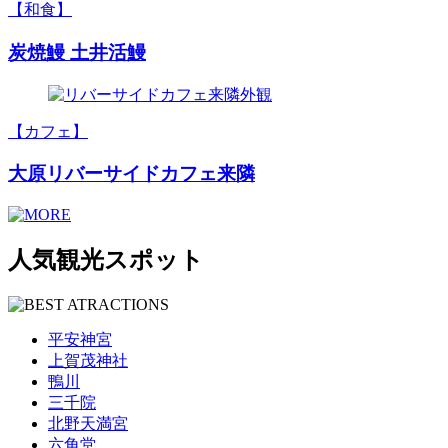
【和食】
炭焼鰻 土井活鰻
【カフェ】
大原リバーサイドカフェ来隣
人気観光スポット
平安神宮
上賀茂神社
鴨川
三千院
北野天満宮
六角堂