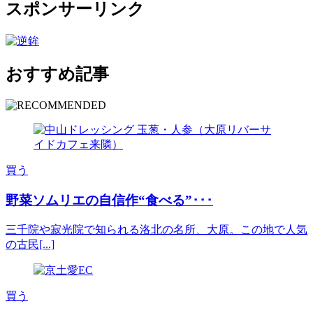
スポンサーリンク
おすすめ記事
買う
野菜ソムリエの自信作“食べる”･･･
三千院や寂光院で知られる洛北の名所、大原。この地で人気
の古民[...]
買う