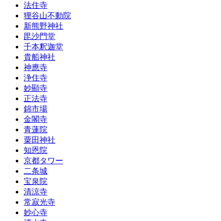
法住寺
狸谷山不動院
新熊野神社
毘沙門堂
千本釈迦堂
貴船神社
神應寺
浄住寺
妙顯寺
正法寺
錦市場
金閣寺
青蓮院
粟田神社
知恩院
京都タワー
二条城
宝泉院
清涼寺
常寂光寺
妙心寺