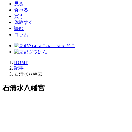
見る
食べる
買う
体験する
読む
コラム
HOME
記事
石清水八幡宮
石清水八幡宮