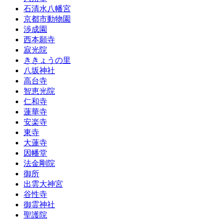
石清水八幡宮
京都市動物園
渉成園
西本願寺
寂光院
ききょうの里
八坂神社
高台寺
智恵光院
仁和寺
蓮華寺
安楽寺
東寺
大蓮寺
因幡堂
法金剛院
御所
出雲大神宮
谷性寺
御霊神社
聖護院