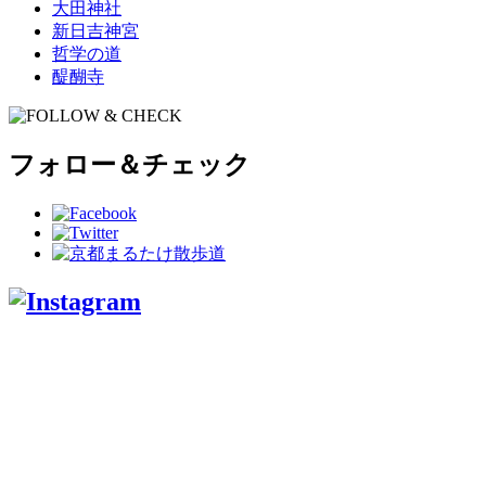
大田神社
新日吉神宮
哲学の道
醍醐寺
フォロー＆チェック