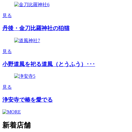
見る
丹後・金刀比羅神社の狛猫
見る
小野道風を祀る道風（とうふう）･･･
見る
浄安寺で椿を愛でる
新着店舗