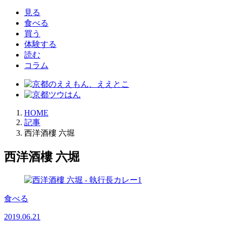
見る
食べる
買う
体験する
読む
コラム
HOME
記事
西洋酒樓 六堀
西洋酒樓 六堀
食べる
2019.06.21