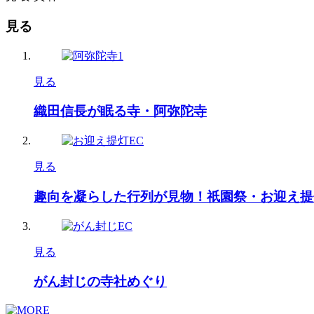
見る
見る
織田信長が眠る寺・阿弥陀寺
見る
趣向を凝らした行列が見物！祇園祭・お迎え提
見る
がん封じの寺社めぐり