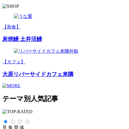
【和食】
炭焼鰻 土井活鰻
【カフェ】
大原リバーサイドカフェ来隣
テーマ別人気記事
見
食
買
体