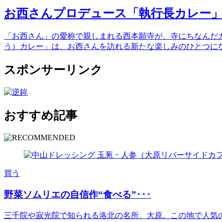
お西さんプロデュース「執行長カレー
「お西さん」の愛称で親しまれる西本願寺が、寺にちなんだ
う）カレー」は、お西さんを訪れる新たな楽しみのひとつにな 
スポンサーリンク
おすすめ記事
買う
野菜ソムリエの自信作“食べる”･･･
三千院や寂光院で知られる洛北の名所、大原。この地で人気の古民