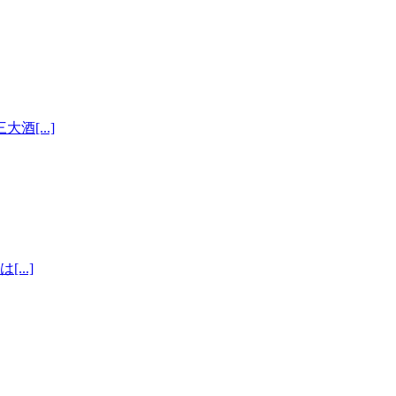
[...]
..]