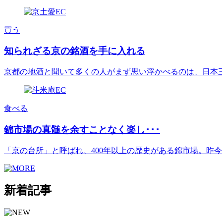
買う
知られざる京の銘酒を手に入れる
京都の地酒と聞いて多くの人がまず思い浮かべるのは、日本三大酒
食べる
錦市場の真髄を余すことなく楽し･･･
「京の台所」と呼ばれ、400年以上の歴史がある錦市場。昨今は[.
新着記事