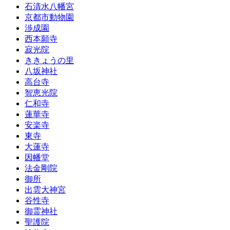
石清水八幡宮
京都市動物園
渉成園
西本願寺
寂光院
ききょうの里
八坂神社
高台寺
智恵光院
仁和寺
蓮華寺
安楽寺
東寺
大蓮寺
因幡堂
法金剛院
御所
出雲大神宮
谷性寺
御霊神社
聖護院