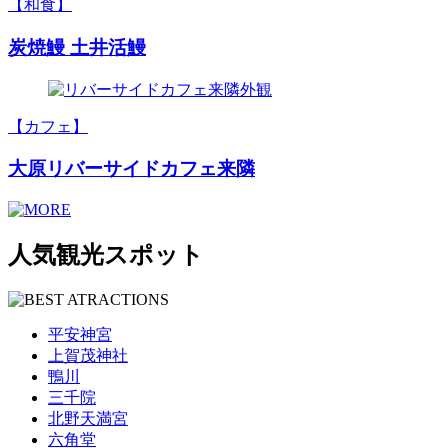
【和食】
炭焼鰻 土井活鰻
【カフェ】
大原リバーサイドカフェ来隣
人気観光スポット
平安神宮
上賀茂神社
鴨川
三千院
北野天満宮
六角堂