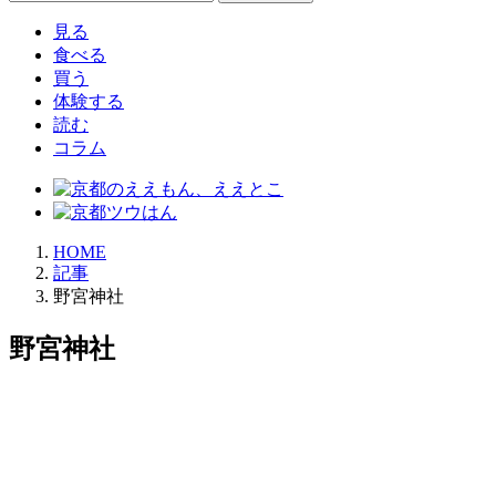
索:
見る
食べる
買う
体験する
読む
コラム
HOME
記事
野宮神社
野宮神社