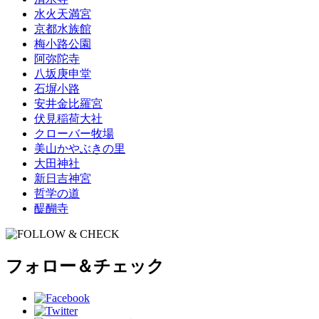
水火天満宮
京都水族館
梅小路公園
阿弥陀寺
八坂庚申堂
石塀小路
安井金比羅宮
伏見稲荷大社
クローバー牧場
美山かやぶきの里
大田神社
新日吉神宮
哲学の道
醍醐寺
フォロー＆チェック