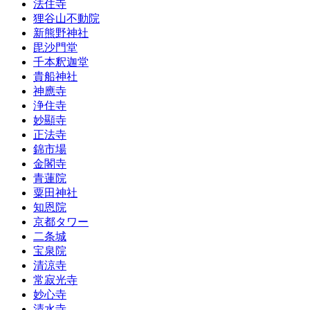
法住寺
狸谷山不動院
新熊野神社
毘沙門堂
千本釈迦堂
貴船神社
神應寺
浄住寺
妙顯寺
正法寺
錦市場
金閣寺
青蓮院
粟田神社
知恩院
京都タワー
二条城
宝泉院
清涼寺
常寂光寺
妙心寺
清水寺