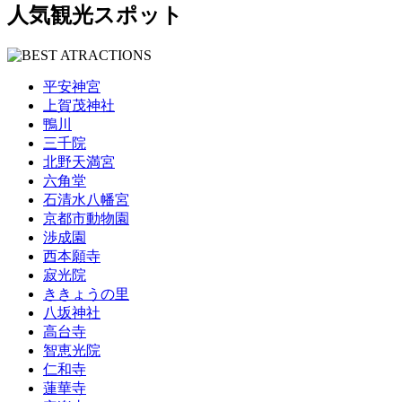
人気観光スポット
平安神宮
上賀茂神社
鴨川
三千院
北野天満宮
六角堂
石清水八幡宮
京都市動物園
渉成園
西本願寺
寂光院
ききょうの里
八坂神社
高台寺
智恵光院
仁和寺
蓮華寺