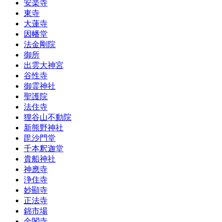
安楽寺
東寺
大蓮寺
因幡堂
法金剛院
御所
出雲大神宮
谷性寺
御霊神社
聖護院
法住寺
狸谷山不動院
新熊野神社
毘沙門堂
千本釈迦堂
貴船神社
神應寺
浄住寺
妙顯寺
正法寺
錦市場
金閣寺