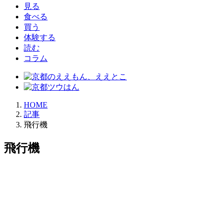
見る
食べる
買う
体験する
読む
コラム
HOME
記事
飛行機
飛行機