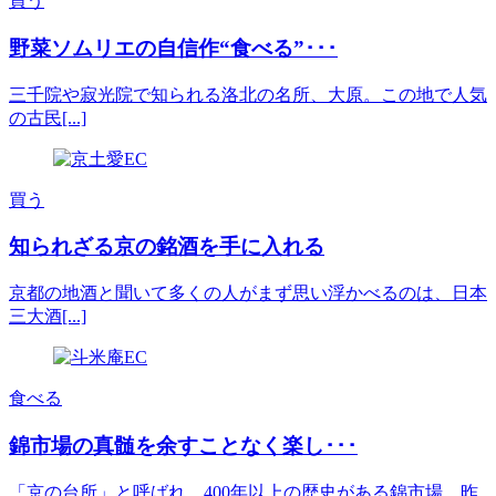
買う
野菜ソムリエの自信作“食べる”･･･
三千院や寂光院で知られる洛北の名所、大原。この地で人気
の古民[...]
買う
知られざる京の銘酒を手に入れる
京都の地酒と聞いて多くの人がまず思い浮かべるのは、日本
三大酒[...]
食べる
錦市場の真髄を余すことなく楽し･･･
「京の台所」と呼ばれ、400年以上の歴史がある錦市場。昨