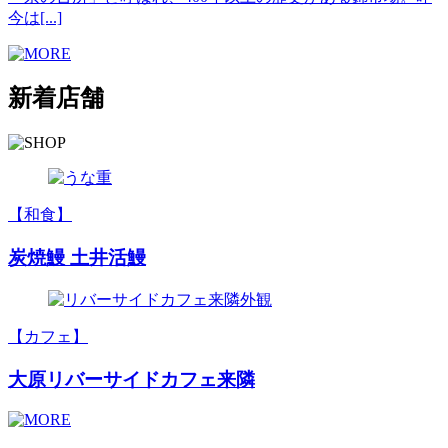
今は[...]
新着店舗
【和食】
炭焼鰻 土井活鰻
【カフェ】
大原リバーサイドカフェ来隣