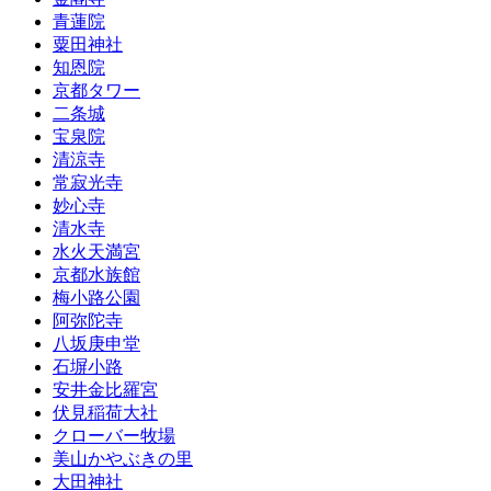
青蓮院
粟田神社
知恩院
京都タワー
二条城
宝泉院
清涼寺
常寂光寺
妙心寺
清水寺
水火天満宮
京都水族館
梅小路公園
阿弥陀寺
八坂庚申堂
石塀小路
安井金比羅宮
伏見稲荷大社
クローバー牧場
美山かやぶきの里
大田神社