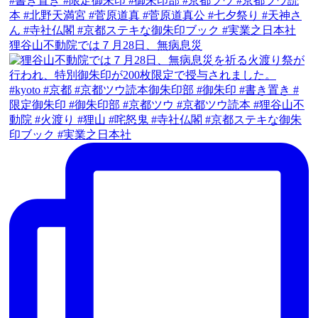
狸谷山不動院では７月28日、無病息災