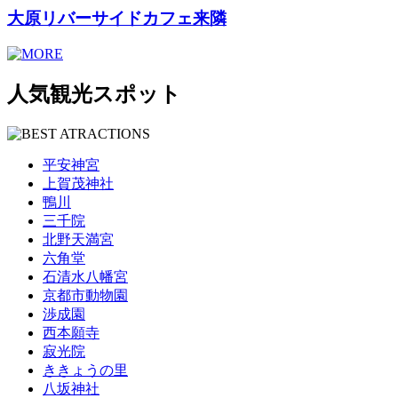
大原リバーサイドカフェ来隣
人気観光スポット
平安神宮
上賀茂神社
鴨川
三千院
北野天満宮
六角堂
石清水八幡宮
京都市動物園
渉成園
西本願寺
寂光院
ききょうの里
八坂神社