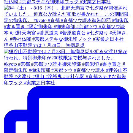
狸谷山不動院では７月28日、無病息災