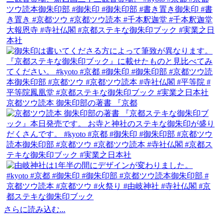
京都ツウ読本 御朱印部の著書 『京都
さらに読み込む...