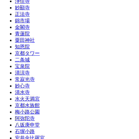
浄住寺
妙顯寺
正法寺
錦市場
金閣寺
青蓮院
粟田神社
知恩院
京都タワー
二条城
宝泉院
清涼寺
常寂光寺
妙心寺
清水寺
水火天満宮
京都水族館
梅小路公園
阿弥陀寺
八坂庚申堂
石塀小路
安井金比羅宮