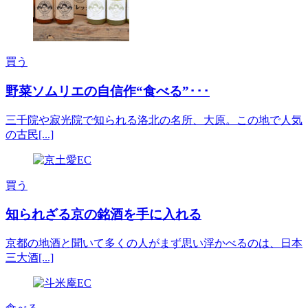
買う
野菜ソムリエの自信作“食べる”･･･
三千院や寂光院で知られる洛北の名所、大原。この地で人気
の古民[...]
買う
知られざる京の銘酒を手に入れる
京都の地酒と聞いて多くの人がまず思い浮かべるのは、日本
三大酒[...]