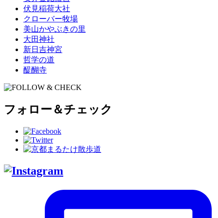
伏見稲荷大社
クローバー牧場
美山かやぶきの里
大田神社
新日吉神宮
哲学の道
醍醐寺
フォロー＆チェック