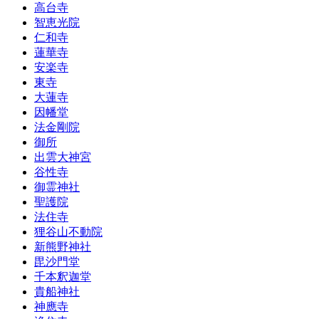
高台寺
智恵光院
仁和寺
蓮華寺
安楽寺
東寺
大蓮寺
因幡堂
法金剛院
御所
出雲大神宮
谷性寺
御霊神社
聖護院
法住寺
狸谷山不動院
新熊野神社
毘沙門堂
千本釈迦堂
貴船神社
神應寺