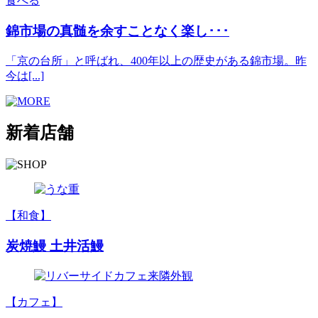
食べる
錦市場の真髄を余すことなく楽し･･･
「京の台所」と呼ばれ、400年以上の歴史がある錦市場。昨
今は[...]
新着店舗
【和食】
炭焼鰻 土井活鰻
【カフェ】