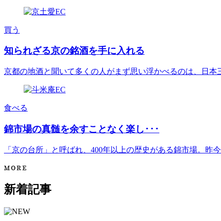
買う
知られざる京の銘酒を手に入れる
京都の地酒と聞いて多くの人がまず思い浮かべるのは、日本三大酒
食べる
錦市場の真髄を余すことなく楽し･･･
「京の台所」と呼ばれ、400年以上の歴史がある錦市場。昨今は[.
新着記事