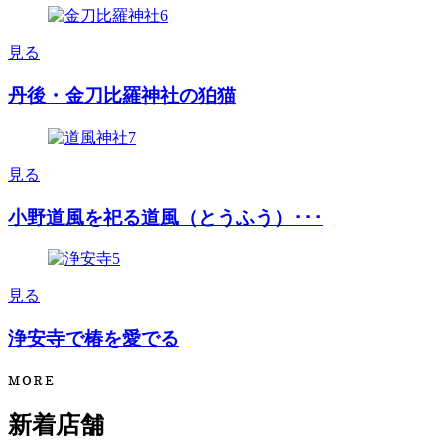
見る
丹後・金刀比羅神社の狛猫
見る
小野道風を祀る道風（とうふう）･･･
見る
浄安寺で椿を愛でる
新着店舗