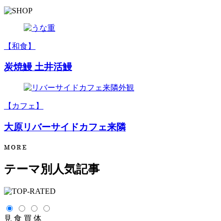
【和食】
炭焼鰻 土井活鰻
【カフェ】
大原リバーサイドカフェ来隣
テーマ別人気記事
見
食
買
体