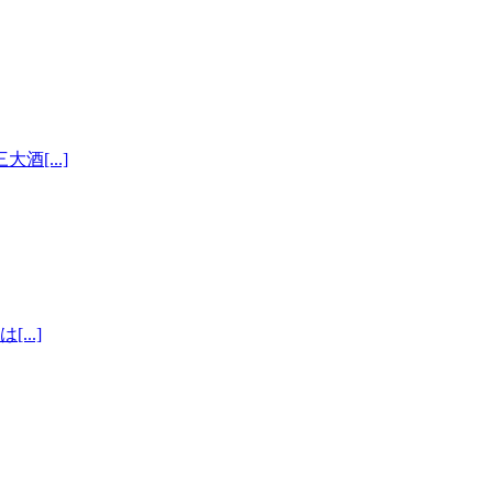
[...]
..]