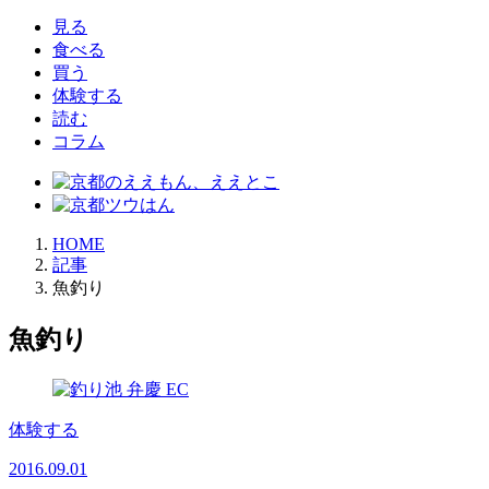
見る
食べる
買う
体験する
読む
コラム
HOME
記事
魚釣り
魚釣り
体験する
2016.09.01