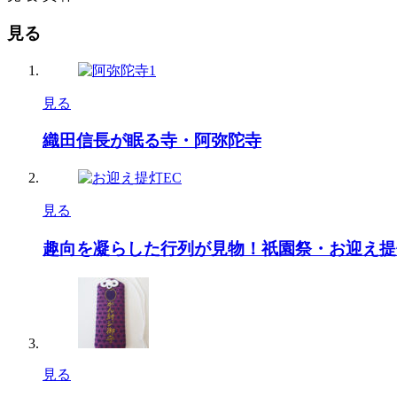
見る
見る
織田信長が眠る寺・阿弥陀寺
見る
趣向を凝らした行列が見物！祇園祭・お迎え提
見る