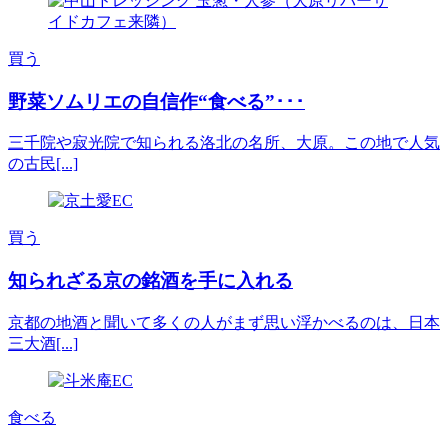
買う
野菜ソムリエの自信作“食べる”･･･
三千院や寂光院で知られる洛北の名所、大原。この地で人気
の古民[...]
買う
知られざる京の銘酒を手に入れる
京都の地酒と聞いて多くの人がまず思い浮かべるのは、日本
三大酒[...]
食べる