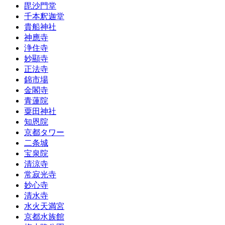
毘沙門堂
千本釈迦堂
貴船神社
神應寺
浄住寺
妙顯寺
正法寺
錦市場
金閣寺
青蓮院
粟田神社
知恩院
京都タワー
二条城
宝泉院
清涼寺
常寂光寺
妙心寺
清水寺
水火天満宮
京都水族館