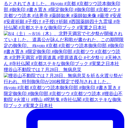
狸谷山不動院では７月28日、無病息災