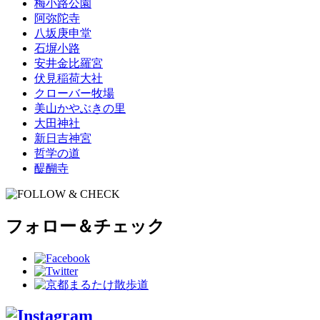
梅小路公園
阿弥陀寺
八坂庚申堂
石塀小路
安井金比羅宮
伏見稲荷大社
クローバー牧場
美山かやぶきの里
大田神社
新日吉神宮
哲学の道
醍醐寺
フォロー＆チェック