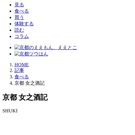
見る
食べる
買う
体験する
読む
コラム
HOME
記事
食べる
京都 女之酒記
京都 女之酒記
SHUKI