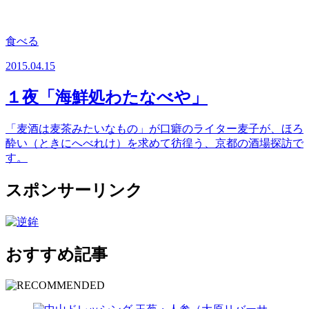
食べる
2015.04.15
１夜「海鮮処わたなべや」
「麦酒は麦茶みたいなもの」が口癖のライター麦子が、ほろ
酔い（ときにへべれけ）を求めて彷徨う、京都の酒場探訪で
す。
スポンサーリンク
おすすめ記事