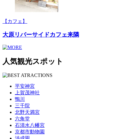
【カフェ】
大原リバーサイドカフェ来隣
人気観光スポット
平安神宮
上賀茂神社
鴨川
三千院
北野天満宮
六角堂
石清水八幡宮
京都市動物園
渉成園