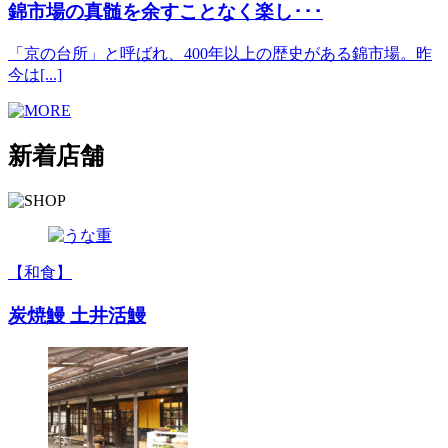
錦市場の真髄を余すことなく楽し･･･
「京の台所」と呼ばれ、400年以上の歴史がある錦市場。昨
今は[...]
新着店舗
【和食】
炭焼鰻 土井活鰻