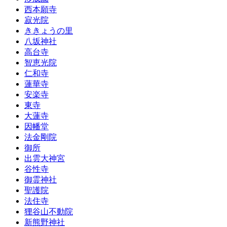
西本願寺
寂光院
ききょうの里
八坂神社
高台寺
智恵光院
仁和寺
蓮華寺
安楽寺
東寺
大蓮寺
因幡堂
法金剛院
御所
出雲大神宮
谷性寺
御霊神社
聖護院
法住寺
狸谷山不動院
新熊野神社