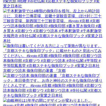
京都ツウ読本 御朱印部の著書 『京都