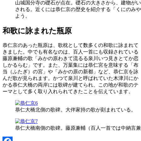
山城国分寺の礎石が点在。礎石の大きさから、建物がい
される。近くには恭仁京の歴史を紹介する「くにのみや
よう。
和歌に詠まれた瓶原
恭仁京のあった瓶原は、歌枕として数多くの和歌に詠まれて
きました。中でも有名なのは、百人一首にも収録されている
藤原兼輔の歌「みかの原わきて流るる泉川いつ見きとてか恋
しかるらむ」です。また、万葉集には恭仁宮を意味する「布
当（ふたぎ）の宮」や「みかの原の新都」など、恭仁京を詠
んだ歌が見られます。かつて泉川と呼ばれていた木津川にか
かる恭仁大橋の両岸には歌碑が建てられ、この地が和歌のテ
ーマとして多く取り入れられてきたことを伝えています。
恭仁大橋北側の歌碑。大伴家持の歌が刻まれている。
恭仁大橋南側の歌碑。藤原兼輔（百人一首では中納言兼