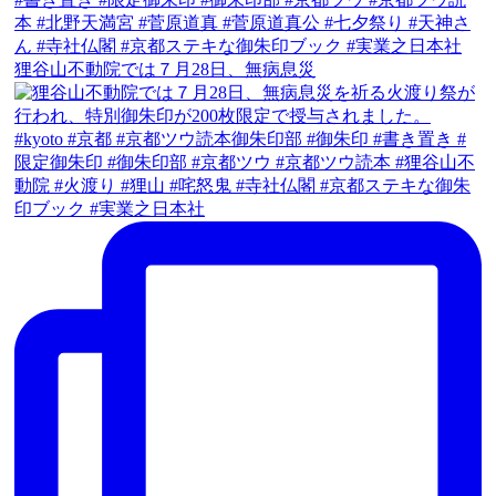
狸谷山不動院では７月28日、無病息災