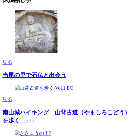
見る
当尾の里で石仏と出会う
見る
南山城ハイキング 山背古道（やましろこどう）
を歩く ･･･