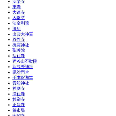
安楽寺
東寺
大蓮寺
因幡堂
法金剛院
御所
出雲大神宮
谷性寺
御霊神社
聖護院
法住寺
狸谷山不動院
新熊野神社
毘沙門堂
千本釈迦堂
貴船神社
神應寺
浄住寺
妙顯寺
正法寺
錦市場
金閣寺