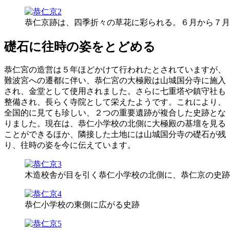
恭仁京跡は、四季折々の草花に彩られる。６月から７月
礎石に往時の姿をとどめる
恭仁宮の造営は５年ほどかけて行われたとされていますが、
難波宮への遷都に伴い、恭仁宮の大極殿は山城国分寺に施入
され、金堂として使用されました。さらに七重塔や鎮守社も
整備され、長らく寺院として栄えたようです。これにより、
全国的に見ても珍しい、２つの重要遺跡が複合した史跡とな
りました。現在は、恭仁小学校の北側に大極殿の基壇を見る
ことができるほか、隣接した土地には山城国分寺の礎石が残
り、往時の姿を今に伝えています。
木造校舎が目を引く恭仁小学校の北側に、恭仁京の史跡
恭仁小学校の東側に広がる史跡