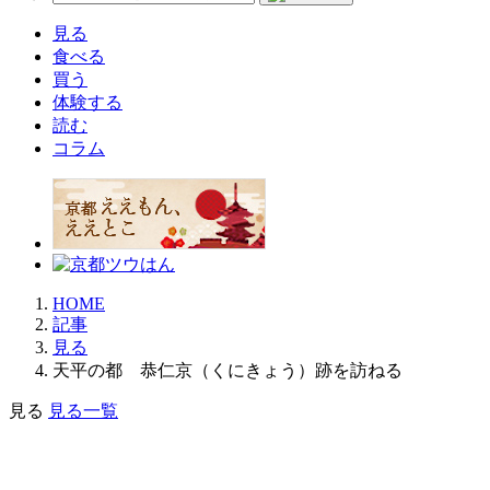
見る
食べる
買う
体験する
読む
コラム
HOME
記事
見る
天平の都 恭仁京（くにきょう）跡を訪ねる
見る
見る一覧