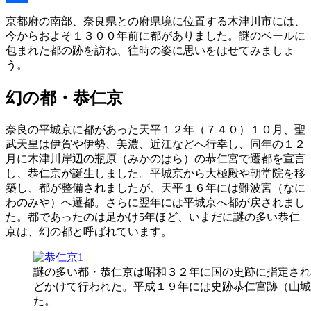
共
京都府の南部、奈良県との府県境に位置する木津川市には、
今からおよそ１３００年前に都がありました。謎のベールに
有
包まれた都の跡を訪ね、往時の姿に思いをはせてみましょ
う。
幻の都・恭仁京
奈良の平城京に都があった天平１２年（７４０）１０月、聖
武天皇は伊賀や伊勢、美濃、近江などへ行幸し、同年の１２
月に木津川岸辺の瓶原（みかのはら）の恭仁宮で遷都を宣言
し、恭仁京が誕生しました。平城京から大極殿や朝堂院を移
築し、都が整備されましたが、天平１６年には難波宮（なに
わのみや）へ遷都。さらに翌年には平城京へ都が戻されまし
た。都であったのは足かけ5年ほど、いまだに謎の多い恭仁
京は、幻の都と呼ばれています。
謎の多い都・恭仁京は昭和３２年に国の史跡に指定され
どかけて行われた。平成１９年には史跡恭仁宮跡（山城
た。