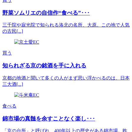
買う
野菜ソムリエの自信作“食べる”･･･
三千院や寂光院で知られる洛北の名所、大原。この地で人気
の古民[...]
買う
知られざる京の銘酒を手に入れる
京都の地酒と聞いて多くの人がまず思い浮かべるのは、日本
三大酒[...]
食べる
錦市場の真髄を余すことなく楽し･･･
「京の台所」と呼ばれ、400年以上の歴史がある錦市場。昨