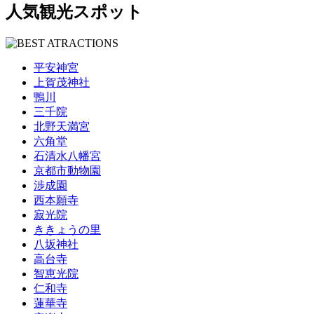
人気観光スポット
平安神宮
上賀茂神社
鴨川
三千院
北野天満宮
六角堂
石清水八幡宮
京都市動物園
渉成園
西本願寺
寂光院
ききょうの里
八坂神社
高台寺
智恵光院
仁和寺
蓮華寺