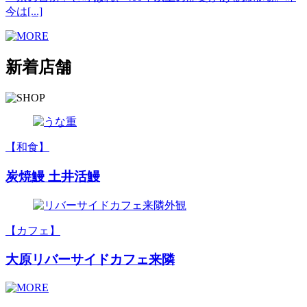
今は[...]
新着店舗
【和食】
炭焼鰻 土井活鰻
【カフェ】
大原リバーサイドカフェ来隣