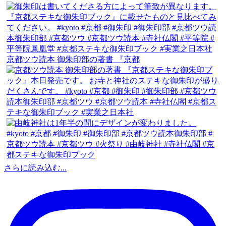
京都ツウ読本 御朱印部の著書 『京都
さらに読み込む...