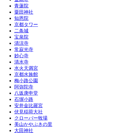
青蓮院
粟田神社
知恩院
京都タワー
二条城
宝泉院
清涼寺
常寂光寺
妙心寺
清水寺
水火天満宮
京都水族館
梅小路公園
阿弥陀寺
八坂庚申堂
石塀小路
安井金比羅宮
伏見稲荷大社
クローバー牧場
美山かやぶきの里
大田神社