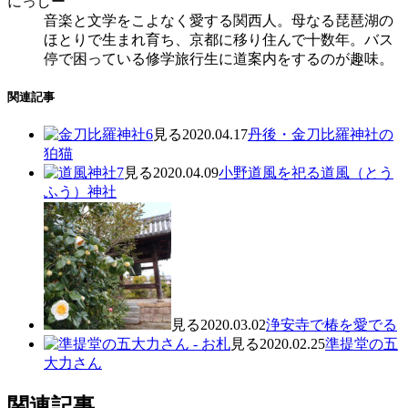
にっしー
音楽と文学をこよなく愛する関西人。母なる琵琶湖の
ほとりで生まれ育ち、京都に移り住んで十数年。バス
停で困っている修学旅行生に道案内をするのが趣味。
関連記事
見る
2020.04.17
丹後・金刀比羅神社の
狛猫
見る
2020.04.09
小野道風を祀る道風（とう
ふう）神社
見る
2020.03.02
浄安寺で椿を愛でる
見る
2020.02.25
準提堂の五
大力さん
関連記事