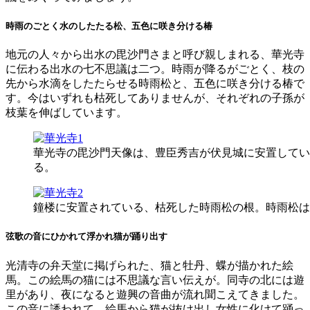
時雨のごとく水のしたたる松、五色に咲き分ける椿
地元の人々から出水の毘沙門さまと呼び親しまれる、華光寺
に伝わる出水の七不思議は二つ。時雨が降るがごとく、枝の
先から水滴をしたたらせる時雨松と、五色に咲き分ける椿で
す。今はいずれも枯死してありませんが、それぞれの子孫が
枝葉を伸ばしています。
華光寺の毘沙門天像は、豊臣秀吉が伏見城に安置してい
る。
鐘楼に安置されている、枯死した時雨松の根。時雨松は
弦歌の音にひかれて浮かれ猫が踊り出す
光清寺の弁天堂に掲げられた、猫と牡丹、蝶が描かれた絵
馬。この絵馬の猫には不思議な言い伝えが。同寺の北には遊
里があり、夜になると遊興の音曲が流れ聞こえてきました。
この音に誘われて、絵馬から猫が抜け出し女性に化けて踊っ