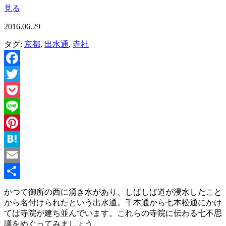
見る
2016.06.29
タグ:
京都
,
出水通
,
寺社
Facebook
Twitter
Pocket
Line
Pinterest
Hatena
Email
共
かつて御所の西に湧き水があり、しばしば道が浸水したこと
から名付けられたという出水通。千本通から七本松通にかけ
有
ては寺院が建ち並んでいます。これらの寺院に伝わる七不思
議をめぐってみましょう。