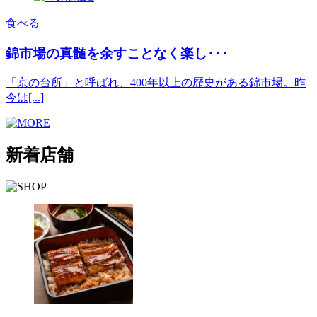
食べる
錦市場の真髄を余すことなく楽し･･･
「京の台所」と呼ばれ、400年以上の歴史がある錦市場。昨
今は[...]
新着店舗