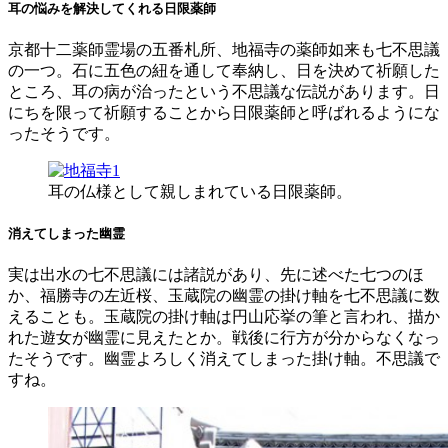
耳の悩みを解決してくれる日限薬師
京都十二薬師霊場の五番札所、地福寺の薬師如来も七不思議
の一つ。石に五色の紐を通して奉納し、日を決めて祈願した
ところ、耳の病が治ったという不思議な伝説があります。日
にちを限って祈願することから日限薬師と呼ばれるようにな
ったそうです。
耳の仏様として親しまれている日限薬師。
消えてしまった幽霊
実は出水の七不思議には諸説があり、先に述べた七つのほ
か、福勝寺の左近桜、玉蔵院の幽霊の掛け軸を七不思議に数
えることも。玉蔵院の掛け軸は円山応挙の筆と言われ、描か
れた遊女が幽霊に見えたとか。戦後に行方が分からなくなっ
たそうです。幽霊よろしく消えてしまった掛け軸。不思議で
すね。