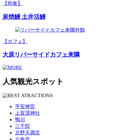
【和食】
炭焼鰻 土井活鰻
【カフェ】
大原リバーサイドカフェ来隣
人気観光スポット
平安神宮
上賀茂神社
鴨川
三千院
北野天満宮
六角堂