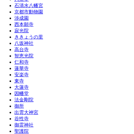
石清水八幡宮
京都市動物園
渉成園
西本願寺
寂光院
ききょうの里
八坂神社
高台寺
智恵光院
仁和寺
蓮華寺
安楽寺
東寺
大蓮寺
因幡堂
法金剛院
御所
出雲大神宮
谷性寺
御霊神社
聖護院