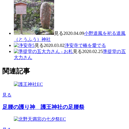
見る
2020.04.09
小野道風を祀る道風
（とうふう）神社
見る
2020.03.02
浄安寺で椿を愛でる
見る
2020.02.25
準提堂の五
大力さん
関連記事
見る
足腰の護り神 護王神社の足腰祭