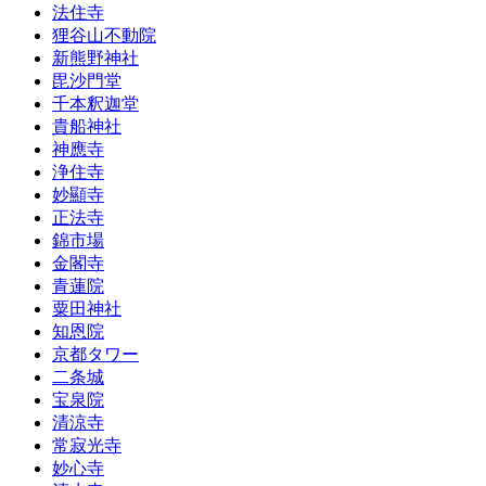
法住寺
狸谷山不動院
新熊野神社
毘沙門堂
千本釈迦堂
貴船神社
神應寺
浄住寺
妙顯寺
正法寺
錦市場
金閣寺
青蓮院
粟田神社
知恩院
京都タワー
二条城
宝泉院
清涼寺
常寂光寺
妙心寺