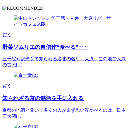
買う
野菜ソムリエの自信作“食べる”･･･
三千院や寂光院で知られる洛北の名所、大原。この地で人気
の古民[...]
買う
知られざる京の銘酒を手に入れる
京都の地酒と聞いて多くの人がまず思い浮かべるのは、日本
三大酒[...]