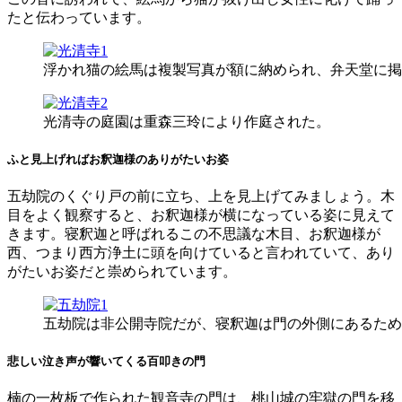
たと伝わっています。
浮かれ猫の絵馬は複製写真が額に納められ、弁天堂に掲
光清寺の庭園は重森三玲により作庭された。
ふと見上げればお釈迦様のありがたいお姿
五劫院のくぐり戸の前に立ち、上を見上げてみましょう。木
目をよく観察すると、お釈迦様が横になっている姿に見えて
きます。寝釈迦と呼ばれるこの不思議な木目、お釈迦様が
西、つまり西方浄土に頭を向けていると言われていて、あり
がたいお姿だと崇められています。
五劫院は非公開寺院だが、寝釈迦は門の外側にあるため
悲しい泣き声が響いてくる百叩きの門
楠の一枚板で作られた観音寺の門は、桃山城の牢獄の門を移