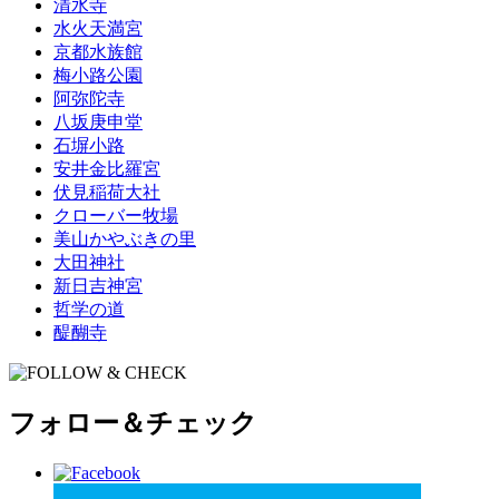
清水寺
水火天満宮
京都水族館
梅小路公園
阿弥陀寺
八坂庚申堂
石塀小路
安井金比羅宮
伏見稲荷大社
クローバー牧場
美山かやぶきの里
大田神社
新日吉神宮
哲学の道
醍醐寺
フォロー＆チェック