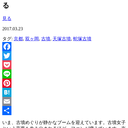
る
見る
2017.03.23
タグ:
京都
,
双ヶ岡
,
古墳
,
天塚古墳
,
蛇塚古墳
Facebook
Twitter
Pocket
Line
Pinterest
Hatena
Email
共
いま、古墳めぐりが静かなブームを迎えています。古墳女子