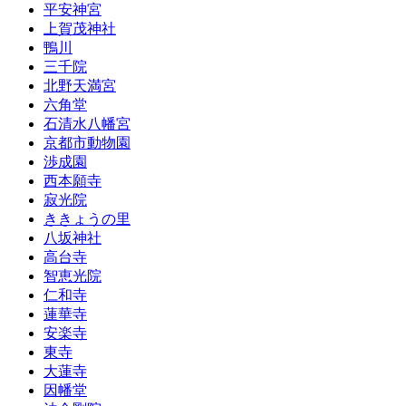
平安神宮
上賀茂神社
鴨川
三千院
北野天満宮
六角堂
石清水八幡宮
京都市動物園
渉成園
西本願寺
寂光院
ききょうの里
八坂神社
高台寺
智恵光院
仁和寺
蓮華寺
安楽寺
東寺
大蓮寺
因幡堂