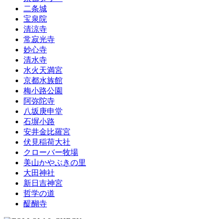
二条城
宝泉院
清涼寺
常寂光寺
妙心寺
清水寺
水火天満宮
京都水族館
梅小路公園
阿弥陀寺
八坂庚申堂
石塀小路
安井金比羅宮
伏見稲荷大社
クローバー牧場
美山かやぶきの里
大田神社
新日吉神宮
哲学の道
醍醐寺