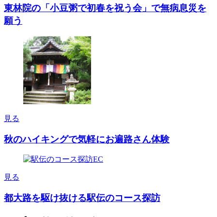
東林院の「小豆粥で初春を祝う会」で無病息災を
願う
見る
秋のハイキングで気軽にお遍路さん体験
見る
都大路を駆け抜ける駅伝のコース探訪