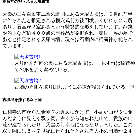
稲荷神の祀られる天塚古墳
太秦の三菱自動車工業の北側にある天塚古墳は、６世紀前半
に作られたと推定される横穴式前方後円墳。くびれが２カ所
あり、石室が２室あるという特徴的な形をしています。銅鏡
や勾玉など約４００点の副葬品が発掘され、秦氏一族の墓で
あると推定される天塚古墳。現在は石室内に稲荷神が祀られ
ています。
入り組んだ道の奥にある天塚古墳は、一見すれば稲荷神
ての形をよく留めている。
古墳の周囲を取り囲むように参道が設けられている。頂
古墳群を擁する双ヶ岡
仁和寺の南から法金剛院の近辺にかけて、小高い山が３つ並
んだように見える双ヶ岡。古くから知られた山で、貴族の山
荘が建てられたり、天皇の行幸地になったりしました。この
双ヶ岡には６～７世紀に作られたとされる大小の円墳が２４