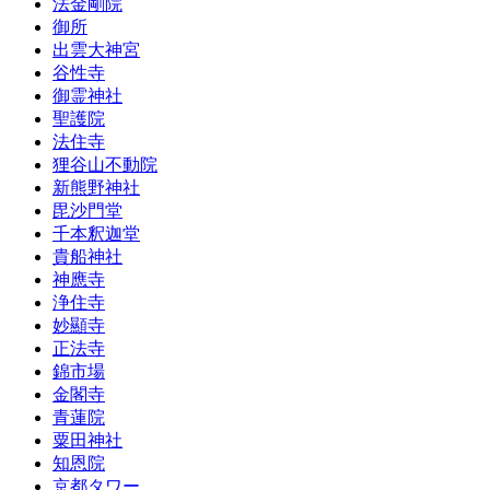
法金剛院
御所
出雲大神宮
谷性寺
御霊神社
聖護院
法住寺
狸谷山不動院
新熊野神社
毘沙門堂
千本釈迦堂
貴船神社
神應寺
浄住寺
妙顯寺
正法寺
錦市場
金閣寺
青蓮院
粟田神社
知恩院
京都タワー