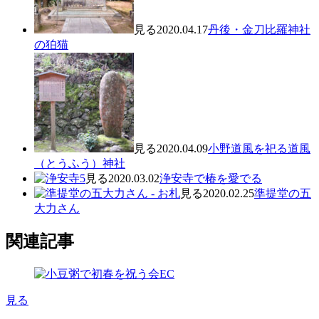
見る
2020.04.17
丹後・金刀比羅神社
の狛猫
見る
2020.04.09
小野道風を祀る道風
（とうふう）神社
見る
2020.03.02
浄安寺で椿を愛でる
見る
2020.02.25
準提堂の五
大力さん
関連記事
見る