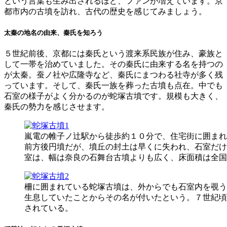
という言葉も生み出されるほど、ファンが増えています。京
有
都市内の古墳を訪れ、古代の歴史を感じてみましょう。
太秦の地名の由来、秦氏を知ろう
５世紀前後、京都には秦氏という渡来系民族が住み、豪族と
して一帯を治めていました。その秦氏に由来する名を持つの
が太秦。蚕ノ社や広隆寺など、秦氏にまつわる社寺が多く残
っています。そして、秦氏一族を葬った古墳も点在。中でも
石室の様子がよく分かるのが蛇塚古墳です。規模も大きく、
秦氏の勢力を感じさせます。
嵐電の帷子ノ辻駅から徒歩約１０分で、住宅街に囲まれ
前方後円墳だが、墳丘の封土は早くに失われ、石室だけ
室は、幅は奈良の石舞台古墳よりも広く、床面積は全国
柵に囲まれている蛇塚古墳は、外からでも石室内を覗う
生息していたことからその名が付いたという。７世紀頃
されている。