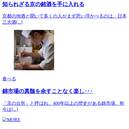
知られざる京の銘酒を手に入れる
京都の地酒と聞いて多くの人がまず思い浮かべるのは、日本
三大酒[...]
食べる
錦市場の真髄を余すことなく楽し･･･
「京の台所」と呼ばれ、400年以上の歴史がある錦市場。昨
今は[...]