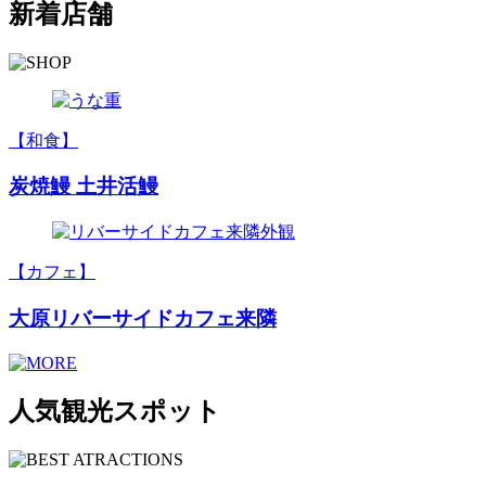
新着店舗
【和食】
炭焼鰻 土井活鰻
【カフェ】
大原リバーサイドカフェ来隣
人気観光スポット