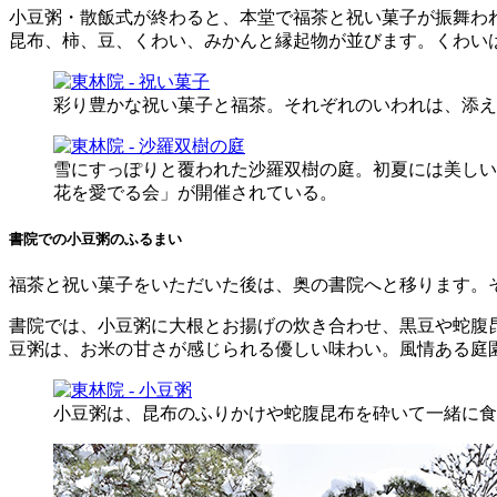
小豆粥・散飯式が終わると、本堂で福茶と祝い菓子が振舞わ
昆布、柿、豆、くわい、みかんと縁起物が並びます。くわい
彩り豊かな祝い菓子と福茶。それぞれのいわれは、添え
雪にすっぽりと覆われた沙羅双樹の庭。初夏には美しい
花を愛でる会」が開催されている。
書院での小豆粥のふるまい
福茶と祝い菓子をいただいた後は、奥の書院へと移ります。
書院では、小豆粥に大根とお揚げの炊き合わせ、黒豆や蛇腹
豆粥は、お米の甘さが感じられる優しい味わい。風情ある庭
小豆粥は、昆布のふりかけや蛇腹昆布を砕いて一緒に食