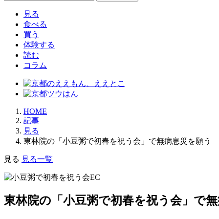
索:
見る
食べる
買う
体験する
読む
コラム
HOME
記事
見る
東林院の「小豆粥で初春を祝う会」で無病息災を願う
見る
見る一覧
東林院の「小豆粥で初春を祝う会」で無