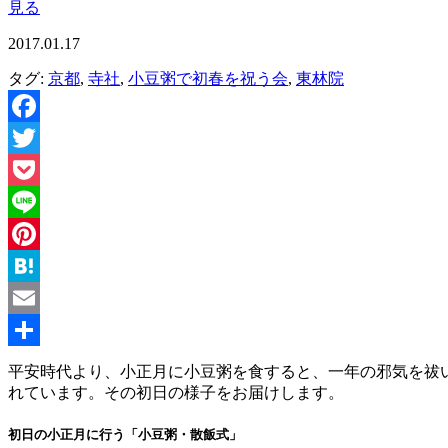
見る
2017.01.17
タグ:
京都
,
寺社
,
小豆粥で初春を祝う会
,
東林院
Facebook
Twitter
Pocket
Line
Pinterest
Hatena
Email
共
平安時代より、小正月に小豆粥を食すると、一年の邪気を祓い
れています。その初日の様子をお届けします。
有
初日の小正月に行う「小豆粥・散飯式」