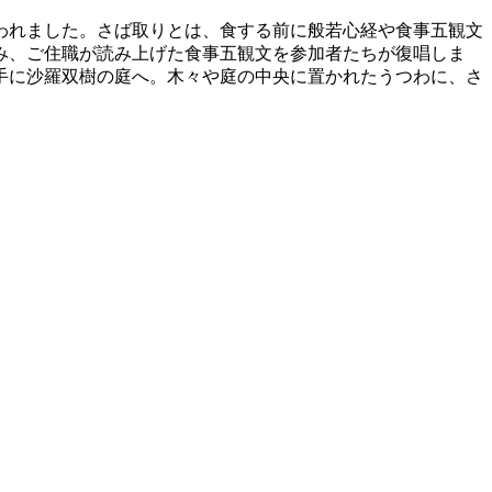
われました。さば取りとは、食する前に般若心経や食事五観文
み、ご住職が読み上げた食事五観文を参加者たちが復唱しま
手に沙羅双樹の庭へ。木々や庭の中央に置かれたうつわに、さ