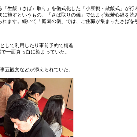
る「生飯（さば）取り」を儀式化した「小豆粥・散飯式」が行
衆に施すというもの。「さば取りの儀」ではまず般若心経を読
られます。続いて「庭園の儀」では、ご住職が集まったさばを
として利用したり事前予約で精進
雪で一面真っ白に染まっていた。
事五観文などが添えられていた。