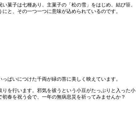
祝い菓子は七種あり、主菓子の「松の雪」をはじめ、結び笹、
うにと、その一つ一つに意味が込められているのです。
いっぱいにつけた千両が緑の苔に美しく映えています。
取りを行います。邪気を祓うという小豆がたっぷりと入った小
で初春を祝う会で、一年の無病息災を祈ってみませんか？