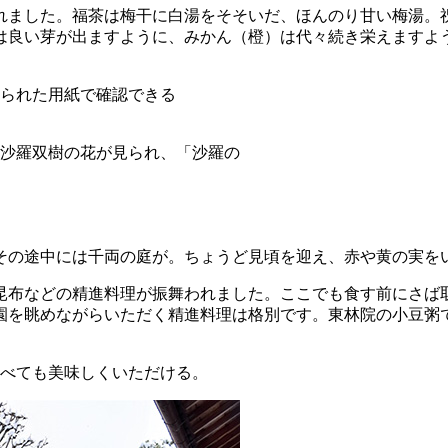
れました。福茶は梅干に白湯をそそいだ、ほんのり甘い梅湯。
は良い芽が出ますように、みかん（橙）は代々続き栄えますよ
られた用紙で確認できる
沙羅双樹の花が見られ、「沙羅の
その途中には千両の庭が。ちょうど見頃を迎え、赤や黄の実を
昆布などの精進料理が振舞われました。ここでも食す前にさば
園を眺めながらいただく精進料理は格別です。東林院の小豆粥
べても美味しくいただける。