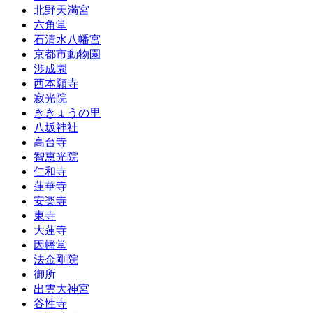
北野天満宮
六角堂
石清水八幡宮
京都市動物園
渉成園
西本願寺
寂光院
ききょうの里
八坂神社
高台寺
智恵光院
仁和寺
蓮華寺
安楽寺
東寺
大蓮寺
因幡堂
法金剛院
御所
出雲大神宮
谷性寺