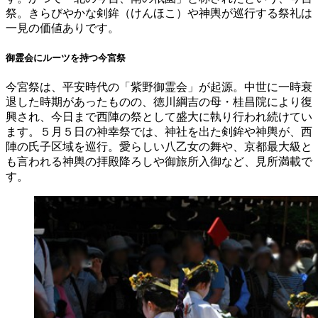
祭。きらびやかな剣鉾（けんほこ）や神輿が巡行する祭礼は
一見の価値ありです。
御霊会にルーツを持つ今宮祭
今宮祭は、平安時代の「紫野御霊会」が起源。中世に一時衰
退した時期があったものの、徳川綱吉の母・桂昌院により復
興され、今日まで西陣の祭として盛大に執り行われ続けてい
ます。５月５日の神幸祭では、神社を出た剣鉾や神輿が、西
陣の氏子区域を巡行。愛らしい八乙女の舞や、京都最大級と
も言われる神輿の拝殿降ろしや御旅所入御など、見所満載で
す。