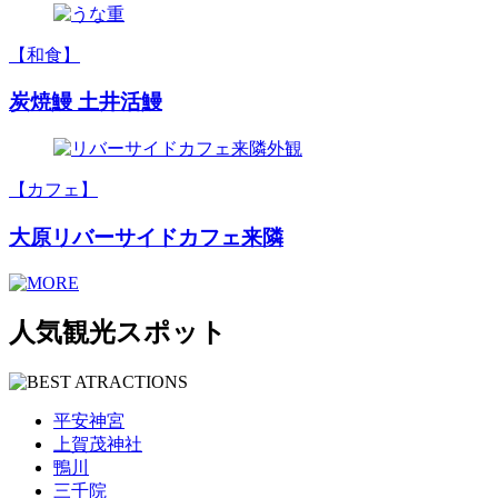
【和食】
炭焼鰻 土井活鰻
【カフェ】
大原リバーサイドカフェ来隣
人気観光スポット
平安神宮
上賀茂神社
鴨川
三千院