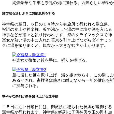
絢爛豪華な牛車も祭礼の列に加わる。西陣らしい華やか
飛び散る湯しぶきに無病息災を祈る
神幸祭の翌日、６日の１４時から御旅所で行われる湯立祭。
祝詞の奏上や神楽舞、釜で沸かした湯の中に塩や酒を入れる
神事などが粛々と執り行われます。祭のクライマックスで神
楽女が熱い湯の中に入れた笹束を引き上げながらダイナミッ
クに湯を振りまくと、観衆から大きな歓声が上がります。
神楽女が御幣と鈴を手に、祈りを捧げる。
釜に浸した笹を振り上げ、湯を撒き散らす。この湯しぶ
あるとされ、参拝者は熱さに耐えながら一年の健康を祈
に授与される。
華やかな祭列が祭を盛り上げる還幸祭
１５日に近い日曜日には、御旅所に祀られた神輿が還御する
還幸祭が行われます。神幸祭の祭列に子供神輿や玉の輿も加