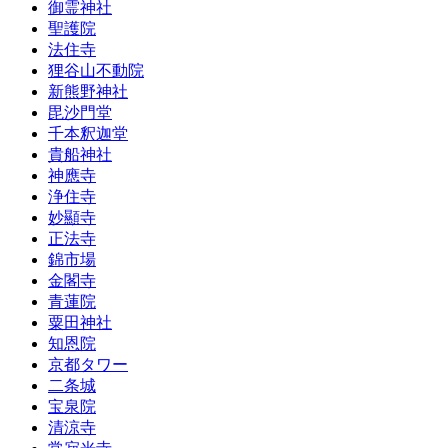
御霊神社
聖護院
法住寺
狸谷山不動院
新熊野神社
毘沙門堂
千本釈迦堂
貴船神社
神應寺
浄住寺
妙顯寺
正法寺
錦市場
金閣寺
青蓮院
粟田神社
知恩院
京都タワー
二条城
宝泉院
清涼寺