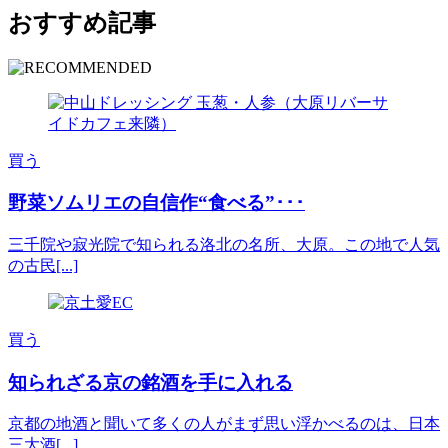
おすすめ記事
買う
野菜ソムリエの自信作“食べる”･･･
三千院や寂光院で知られる洛北の名所、大原。この地で人気
の古民[...]
買う
知られざる京の銘酒を手に入れる
京都の地酒と聞いて多くの人がまず思い浮かべるのは、日本
三大酒[...]