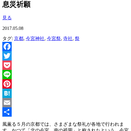
息災祈願
見る
2017.05.08
タグ:
京都
,
今宮神社
,
今宮祭
,
寺社
,
祭
Facebook
Twitter
Pocket
Line
Pinterest
Hatena
Email
共
風薫る５月の京都では、さまざまな祭礼が各地で行われま
す。かつて「北の今宮、南の祇園」と称されたという、今宮
有