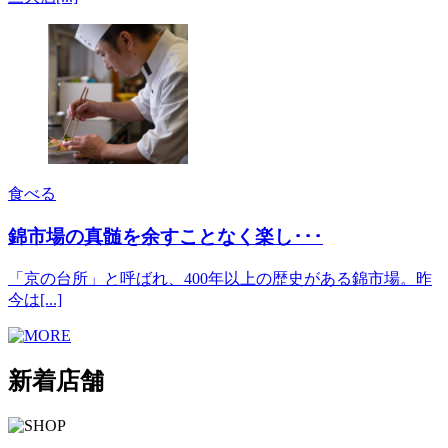
食べる
錦市場の真髄を余すことなく楽し･･･
「京の台所」と呼ばれ、400年以上の歴史がある錦市場。昨
今は[...]
新着店舗