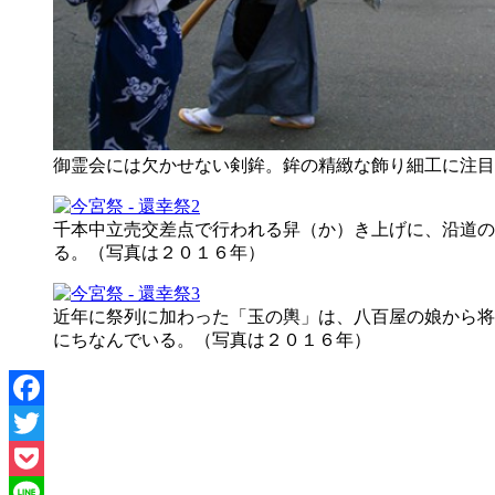
御霊会には欠かせない剣鉾。鉾の精緻な飾り細工に注目
千本中立売交差点で行われる舁（か）き上げに、沿道の
る。（写真は２０１６年）
近年に祭列に加わった「玉の輿」は、八百屋の娘から将
にちなんでいる。（写真は２０１６年）
Facebook
Twitter
Pocket