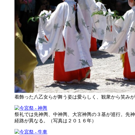
着飾った八乙女らが舞う姿は愛らしく、観衆から笑みが
祭礼では先神輿、中神輿、大宮神輿の３基が巡行。先神
経路が異なる。（写真は２０１６年）