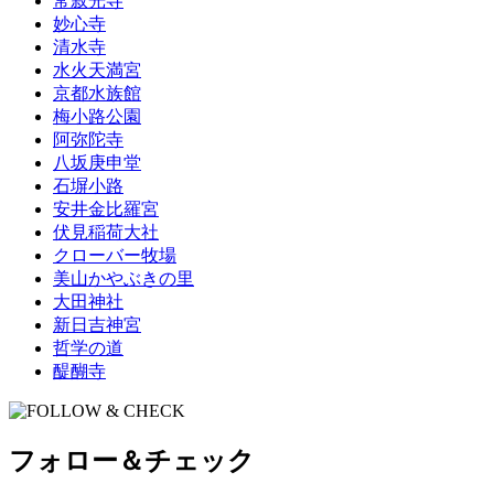
常寂光寺
妙心寺
清水寺
水火天満宮
京都水族館
梅小路公園
阿弥陀寺
八坂庚申堂
石塀小路
安井金比羅宮
伏見稲荷大社
クローバー牧場
美山かやぶきの里
大田神社
新日吉神宮
哲学の道
醍醐寺
フォロー＆チェック