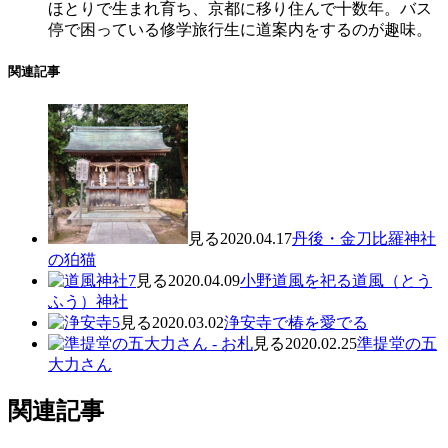
ほとりで生まれ育ち、京都に移り住んで十数年。バス
停で困っている修学旅行生に道案内をするのが趣味。
関連記事
見る
2020.04.17
丹後・金刀比羅神社
の狛猫
見る
2020.04.09
小野道風を祀る道風（とう
ふう）神社
見る
2020.03.02
浄安寺で椿を愛でる
見る
2020.02.25
準提堂の五
大力さん
関連記事