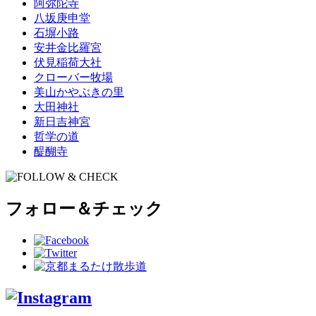
阿弥陀寺
八坂庚申堂
石塀小路
安井金比羅宮
伏見稲荷大社
クローバー牧場
美山かやぶきの里
大田神社
新日吉神宮
哲学の道
醍醐寺
フォロー＆チェック