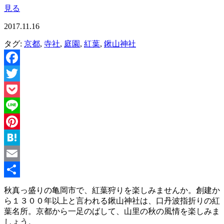
見る
2017.11.16
タグ:
京都
,
寺社
,
庭園
,
紅葉
,
鍬山神社
Facebook
Twitter
Pocket
Line
Pinterest
Hatena
Email
共
秋真っ盛りの亀岡市で、紅葉狩りを楽しみませんか。創建か
ら１３００年以上と言われる鍬山神社は、口丹波指折りの紅
有
葉名所。京都から一足のばして、山里の秋の風情を楽しみま
しょう。