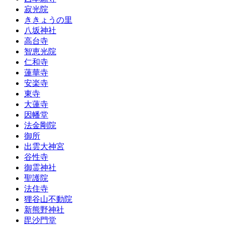
寂光院
ききょうの里
八坂神社
高台寺
智恵光院
仁和寺
蓮華寺
安楽寺
東寺
大蓮寺
因幡堂
法金剛院
御所
出雲大神宮
谷性寺
御霊神社
聖護院
法住寺
狸谷山不動院
新熊野神社
毘沙門堂