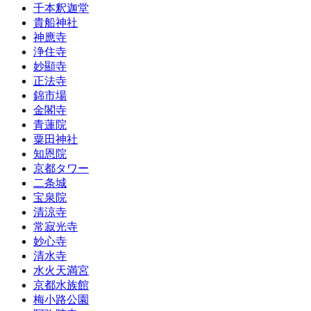
千本釈迦堂
貴船神社
神應寺
浄住寺
妙顯寺
正法寺
錦市場
金閣寺
青蓮院
粟田神社
知恩院
京都タワー
二条城
宝泉院
清涼寺
常寂光寺
妙心寺
清水寺
水火天満宮
京都水族館
梅小路公園