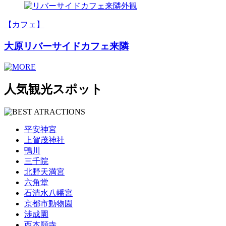
【カフェ】
大原リバーサイドカフェ来隣
人気観光スポット
平安神宮
上賀茂神社
鴨川
三千院
北野天満宮
六角堂
石清水八幡宮
京都市動物園
渉成園
西本願寺