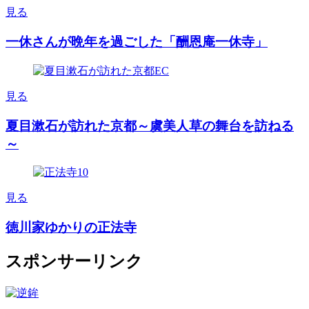
見る
一休さんが晩年を過ごした「酬恩庵一休寺」
見る
夏目漱石が訪れた京都～虞美人草の舞台を訪ねる
～
見る
徳川家ゆかりの正法寺
スポンサーリンク