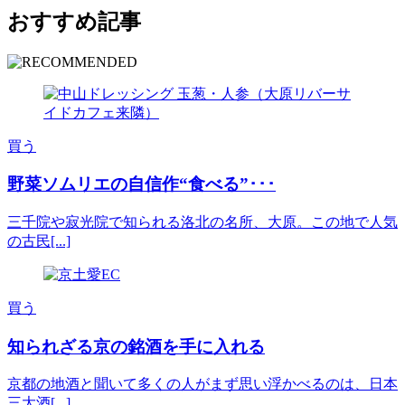
おすすめ記事
買う
野菜ソムリエの自信作“食べる”･･･
三千院や寂光院で知られる洛北の名所、大原。この地で人気
の古民[...]
買う
知られざる京の銘酒を手に入れる
京都の地酒と聞いて多くの人がまず思い浮かべるのは、日本
三大酒[...]