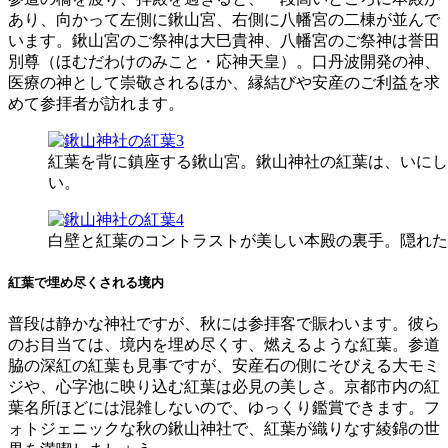
あり、向かって左側に鍬山宮、右側に八幡宮の二棟が並んで
います。鍬山宮のご祭神は大巳貴神、八幡宮のご祭神は誉田
別尊（ほむだわけのみこと・応神天皇）。口丹波開発の神、
医療の神として崇敬されるほか、縁結びや安産のご利益を求
めて参拝者が訪れます。
紅葉を背に鎮座する鍬山宮。鍬山神社の紅葉は、いにし
い。
白壁と紅葉のコントラストが美しい本殿の裏手。隠れた
紅葉で埋め尽くされる境内
普段は静かな神社ですが、秋には参拝客で賑わいます。彼ら
のお目当ては、境内を埋め尽くす、燃えるような紅葉。参道
脇の深紅の紅葉も見事ですが、安産石の側にそびえる大モミ
ジや、心字池に映り込む紅葉は必見の美しさ。京都市内の紅
葉名所ほどには混雑しないので、ゆっくり鑑賞できます。フ
ォトジェニックな秋の鍬山神社で、紅葉が織りなす綾錦の世