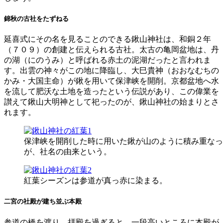
錦秋の古社をたずねる
延喜式にその名を見ることのできる鍬山神社は、和銅２年
（７０９）の創建と伝えられる古社。太古の亀岡盆地は、丹
の湖（にのうみ）と呼ばれる赤土の泥湖だったと言われま
す。出雲の神々がこの地に降臨し、大巳貴神（おおなむちの
かみ・大国主命）が鍬を用いて保津峡を開削。京都盆地へ水
を流して肥沃な土地を造ったという伝説があり、この偉業を
讃えて鍬山大明神として祀ったのが、鍬山神社の始まりとさ
れます。
保津峡を開削した時に用いた鍬が山のように積み重なっ
が、社名の由来という。
紅葉シーズンは参道が真っ赤に染まる。
二宮の社殿が建ち並ぶ本殿
参道の橋を渡り、拝殿を過ぎると、一段高いところに本殿が