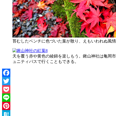
苔むしたベンチに色づいた葉が散り、えもいわれぬ風情
天を覆う赤や黄色の綾錦を楽しもう。鍬山神社は亀岡市
ュニティバスで行くこともできる。
Facebook
Twitter
Pocket
Line
Pinterest