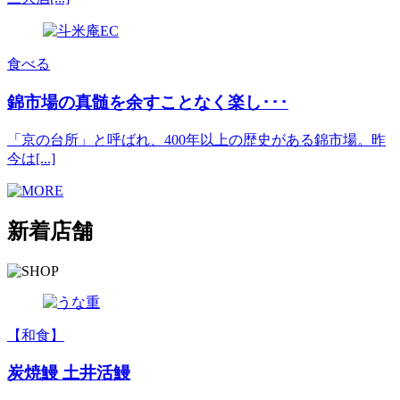
食べる
錦市場の真髄を余すことなく楽し･･･
「京の台所」と呼ばれ、400年以上の歴史がある錦市場。昨
今は[...]
新着店舗
【和食】
炭焼鰻 土井活鰻