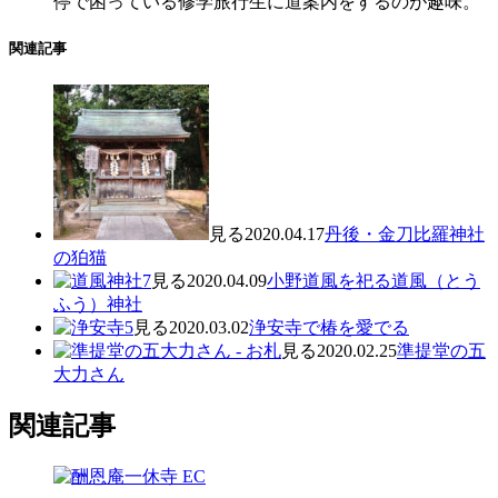
停で困っている修学旅行生に道案内をするのが趣味。
関連記事
見る
2020.04.17
丹後・金刀比羅神社
の狛猫
見る
2020.04.09
小野道風を祀る道風（とう
ふう）神社
見る
2020.03.02
浄安寺で椿を愛でる
見る
2020.02.25
準提堂の五
大力さん
関連記事