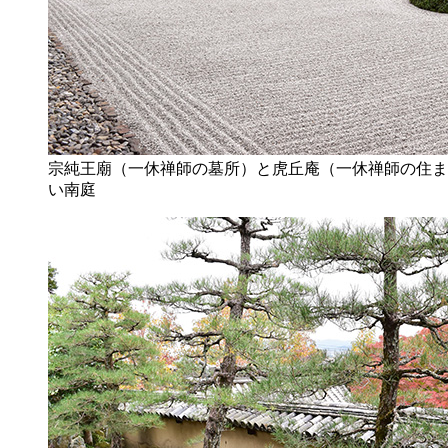
宗純王廟（一休禅師の墓所）と虎丘庵（一休禅師の住ま
い南庭