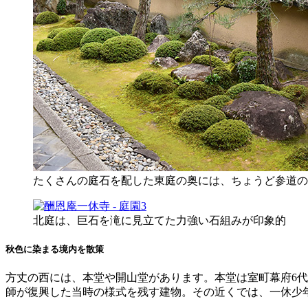
たくさんの庭石を配した東庭の奥には、ちょうど参道の
北庭は、巨石を滝に見立てた力強い石組みが印象的
秋色に染まる境内を散策
方丈の西には、本堂や開山堂があります。本堂は室町幕府6
師が復興した当時の様式を残す建物。その近くでは、一休少