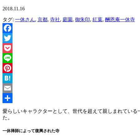
2018.11.16
タグ:
一休さん
,
京都
,
寺社
,
庭園
,
御朱印
,
紅葉
,
酬恩庵一休寺
Facebook
Twitter
Pocket
Line
Pinterest
Hatena
Email
共
愛らしいキャラクターとして、世代を超えて親しまれている
た。
有
一休禅師によって復興された寺