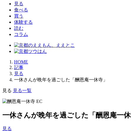
見る
食べる
買う
体験する
読む
コラム
HOME
記事
見る
一休さんが晩年を過ごした「酬恩庵一休寺」
見る
見る一覧
一休さんが晩年を過ごした「酬恩庵一休
見る