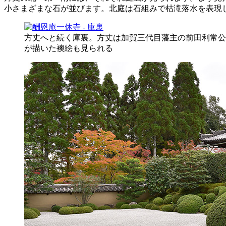
小さまざまな石が並びます。北庭は石組みで枯滝落水を表現
方丈へと続く庫裏。方丈は加賀三代目藩主の前田利常公
が描いた襖絵も見られる