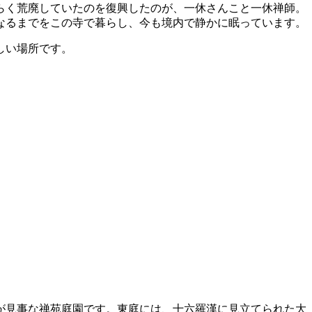
らく荒廃していたのを復興したのが、一休さんこと一休禅師。
くなるまでをこの寺で暮らし、今も境内で静かに眠っています。
しい場所です。
が見事な禅苑庭園です。東庭には、十六羅漢に見立てられた大