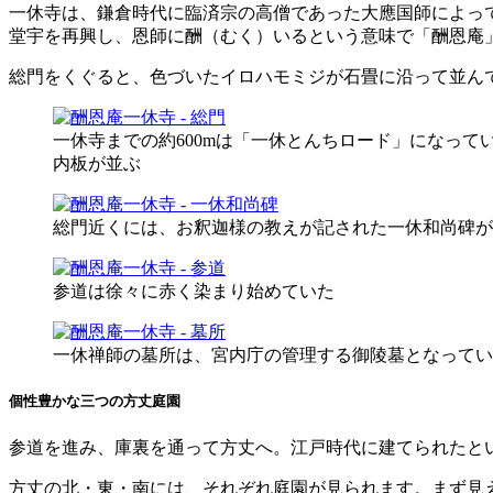
一休寺は、鎌倉時代に臨済宗の高僧であった大應国師によっ
堂宇を再興し、恩師に酬（むく）いるという意味で「酬恩庵」
総門をくぐると、色づいたイロハモミジが石畳に沿って並ん
一休寺までの約600mは「一休とんちロード」になって
内板が並ぶ
総門近くには、お釈迦様の教えが記された一休和尚碑が
参道は徐々に赤く染まり始めていた
一休禅師の墓所は、宮内庁の管理する御陵墓となってい
個性豊かな三つの方丈庭園
参道を進み、庫裏を通って方丈へ。江戸時代に建てられたと
方丈の北・東・南には、それぞれ庭園が見られます。まず見