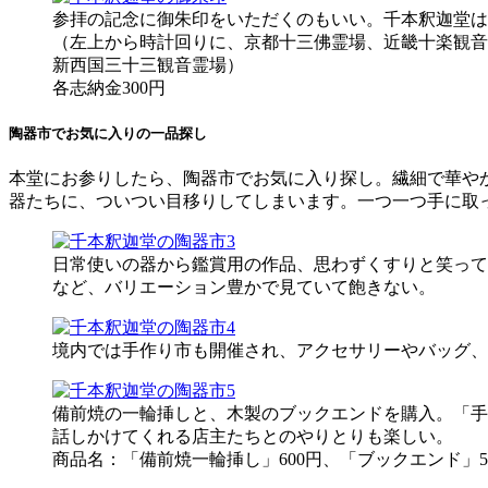
参拝の記念に御朱印をいただくのもいい。千本釈迦堂は
（左上から時計回りに、京都十三佛霊場、近畿十楽観音
新西国三十三観音霊場）
各志納金300円
陶器市でお気に入りの一品探し
本堂にお参りしたら、陶器市でお気に入り探し。繊細で華や
器たちに、ついつい目移りしてしまいます。一つ一つ手に取
日常使いの器から鑑賞用の作品、思わずくすりと笑って
など、バリエーション豊かで見ていて飽きない。
境内では手作り市も開催され、アクセサリーやバッグ、
備前焼の一輪挿しと、木製のブックエンドを購入。「手
話しかけてくれる店主たちとのやりとりも楽しい。
商品名：「備前焼一輪挿し」600円、「ブックエンド」5