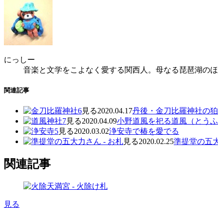
にっしー
音楽と文学をこよなく愛する関西人。母なる琵琶湖のほ
関連記事
見る
2020.04.17
丹後・金刀比羅神社の狛
見る
2020.04.09
小野道風を祀る道風（とうふ
見る
2020.03.02
浄安寺で椿を愛でる
見る
2020.02.25
準提堂の五
関連記事
見る