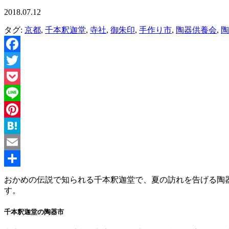
2018.07.12
タグ:
京都
,
千本釈迦堂
,
寺社
,
御朱印
,
手作り市
,
陶器供養会
,
陶
Facebook
Twitter
Pocket
Line
Pinterest
Hatena
Email
共
おかめの伝説で知られる千本釈迦堂で、夏の訪れを告げる陶
す。
有
千本釈迦堂の陶器市