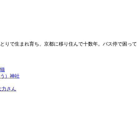
とりで生まれ育ち、京都に移り住んで十数年。バス停で困って
猫
う）神社
大力さん