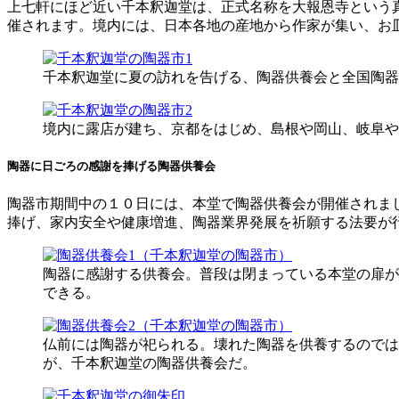
上七軒にほど近い千本釈迦堂は、正式名称を大報恩寺という
催されます。境内には、日本各地の産地から作家が集い、お
千本釈迦堂に夏の訪れを告げる、陶器供養会と全国陶器
境内に露店が建ち、京都をはじめ、島根や岡山、岐阜や
陶器に日ごろの感謝を捧げる陶器供養会
陶器市期間中の１０日には、本堂で陶器供養会が開催されま
捧げ、家内安全や健康増進、陶器業界発展を祈願する法要が
陶器に感謝する供養会。普段は閉まっている本堂の扉が
できる。
仏前には陶器が祀られる。壊れた陶器を供養するのでは
が、千本釈迦堂の陶器供養会だ。