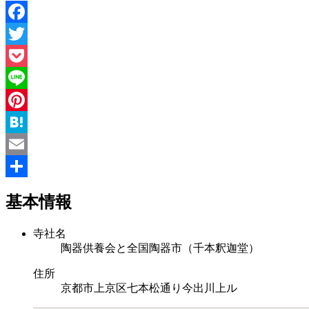
Facebook
Twitter
Pocket
Line
Pinterest
Hatena
Email
共
基本情報
有
寺社名
陶器供養会と全国陶器市（千本釈迦堂）
住所
京都市上京区七本松通り今出川上ル