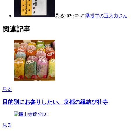
見る
2020.02.25
準提堂の五大力さん
関連記事
見る
目的別にお参りしたい、京都の縁結び社寺
見る