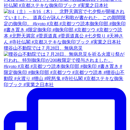
狸谷山不動院では７月28日、無病息災