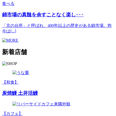
食べる
錦市場の真髄を余すことなく楽し･･･
「京の台所」と呼ばれ、400年以上の歴史がある錦市場。昨
今は[...]
新着店舗
【和食】
炭焼鰻 土井活鰻
【カフェ】