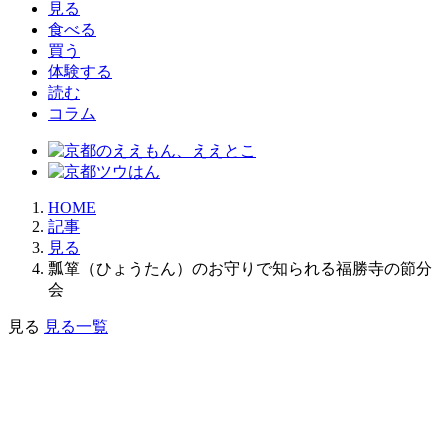
見る
食べる
買う
体験する
読む
コラム
HOME
記事
見る
瓢箪（ひょうたん）のお守りで知られる福勝寺の節分
会
見る
見る一覧