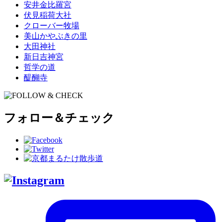
安井金比羅宮
伏見稲荷大社
クローバー牧場
美山かやぶきの里
大田神社
新日吉神宮
哲学の道
醍醐寺
フォロー＆チェック