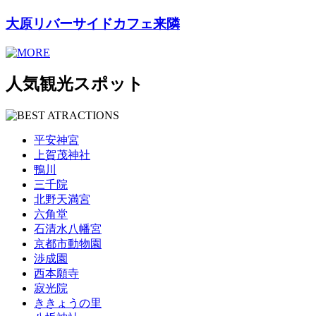
大原リバーサイドカフェ来隣
人気観光スポット
平安神宮
上賀茂神社
鴨川
三千院
北野天満宮
六角堂
石清水八幡宮
京都市動物園
渉成園
西本願寺
寂光院
ききょうの里