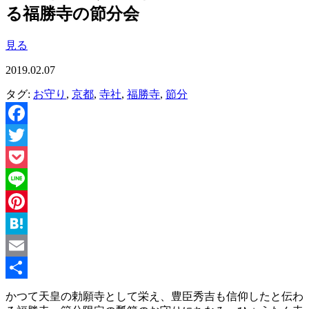
る福勝寺の節分会
見る
2019.02.07
タグ:
お守り
,
京都
,
寺社
,
福勝寺
,
節分
Facebook
Twitter
Pocket
Line
Pinterest
Hatena
Email
共
かつて天皇の勅願寺として栄え、豊臣秀吉も信仰したと伝わ