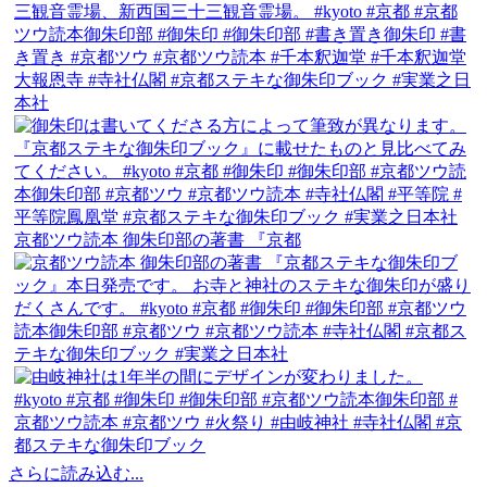
京都ツウ読本 御朱印部の著書 『京都
さらに読み込む...