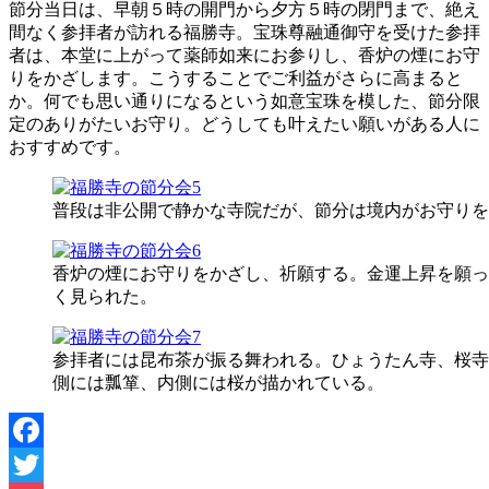
節分当日は、早朝５時の開門から夕方５時の閉門まで、絶え
間なく参拝者が訪れる福勝寺。宝珠尊融通御守を受けた参拝
者は、本堂に上がって薬師如来にお参りし、香炉の煙にお守
りをかざします。こうすることでご利益がさらに高まると
か。何でも思い通りになるという如意宝珠を模した、節分限
定のありがたいお守り。どうしても叶えたい願いがある人に
おすすめです。
普段は非公開で静かな寺院だが、節分は境内がお守りを
香炉の煙にお守りをかざし、祈願する。金運上昇を願っ
く見られた。
参拝者には昆布茶が振る舞われる。ひょうたん寺、桜寺
側には瓢箪、内側には桜が描かれている。
Facebook