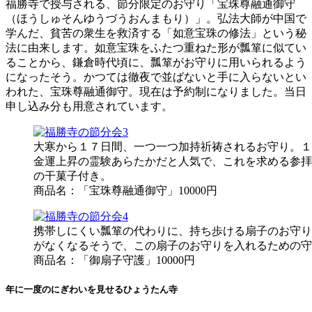
福勝寺で授与される、節分限定のお守り「宝珠尊融通御守
（ほうしゅそんゆうづうおんまもり）」。弘法大師が中国で
学んだ、貧苦の衆生を救済する「如意宝珠の修法」という秘
法に由来します。如意宝珠をふたつ重ねた形が瓢箪に似てい
ることから、鎌倉時代頃に、瓢箪がお守りに用いられるよう
になったそう。かつては徹夜で並ばないと手に入らないとい
われた、宝珠尊融通御守。現在は予約制になりました。当日
申し込み分も用意されています。
大寒から１７日間、一つ一つ加持祈祷されるお守り。１
金運上昇の霊験あらたかだと人気で、これを求める参拝
の干菓子付き。
商品名：「宝珠尊融通御守」10000円
携帯しにくい瓢箪の代わりに、持ち歩ける扇子のお守り
がなくなるそうで、この扇子のお守りを入れるための守
商品名：「御扇子守護」10000円
年に一度のにぎわいを見せるひょうたん寺