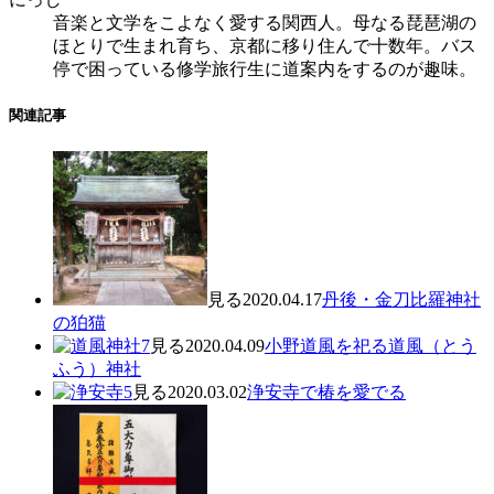
音楽と文学をこよなく愛する関西人。母なる琵琶湖の
ほとりで生まれ育ち、京都に移り住んで十数年。バス
停で困っている修学旅行生に道案内をするのが趣味。
関連記事
見る
2020.04.17
丹後・金刀比羅神社
の狛猫
見る
2020.04.09
小野道風を祀る道風（とう
ふう）神社
見る
2020.03.02
浄安寺で椿を愛でる