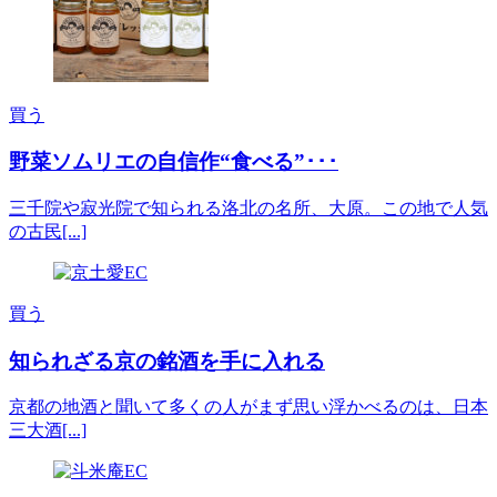
買う
野菜ソムリエの自信作“食べる”･･･
三千院や寂光院で知られる洛北の名所、大原。この地で人気
の古民[...]
買う
知られざる京の銘酒を手に入れる
京都の地酒と聞いて多くの人がまず思い浮かべるのは、日本
三大酒[...]