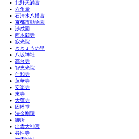
北野天満宮
六角堂
石清水八幡宮
京都市動物園
渉成園
西本願寺
寂光院
ききょうの里
八坂神社
高台寺
智恵光院
仁和寺
蓮華寺
安楽寺
東寺
大蓮寺
因幡堂
法金剛院
御所
出雲大神宮
谷性寺