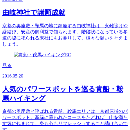
由岐神社で諸願成就
京都の奥座敷・鞍馬の地に鎮座する由岐神社は、火難除けや
縁結び、安産の御利益で知られます。階段状になっている参
道の脇に祀られる末社にもお参りして、様々な願いを叶えま
しょう。
見る
2016.05.20
人気のパワースポットを巡る貴船・鞍
馬ハイキング
京都の奥座敷と呼ばれる貴船、鞍馬エリアは、京都屈指のパ
ワースポット。新緑に覆われたコースをたどれば、山を満た
す気に包まれて、身も心もリフレッシュすること請け合いで
す。