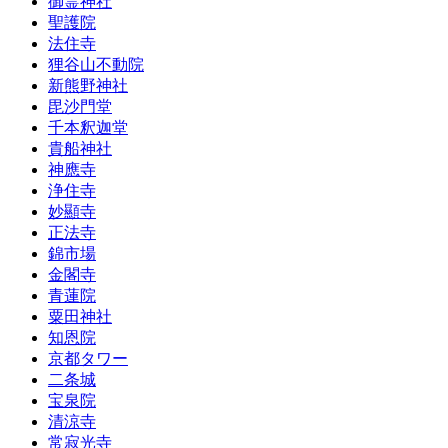
御霊神社
聖護院
法住寺
狸谷山不動院
新熊野神社
毘沙門堂
千本釈迦堂
貴船神社
神應寺
浄住寺
妙顯寺
正法寺
錦市場
金閣寺
青蓮院
粟田神社
知恩院
京都タワー
二条城
宝泉院
清涼寺
常寂光寺