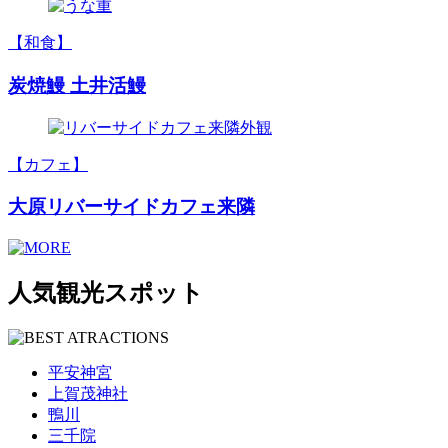
【和食】
炭焼鰻 土井活鰻
【カフェ】
大原リバーサイドカフェ来隣
人気観光スポット
平安神宮
上賀茂神社
鴨川
三千院