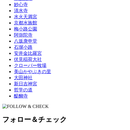
妙心寺
清水寺
水火天満宮
京都水族館
梅小路公園
阿弥陀寺
八坂庚申堂
石塀小路
安井金比羅宮
伏見稲荷大社
クローバー牧場
美山かやぶきの里
大田神社
新日吉神宮
哲学の道
醍醐寺
フォロー＆チェック