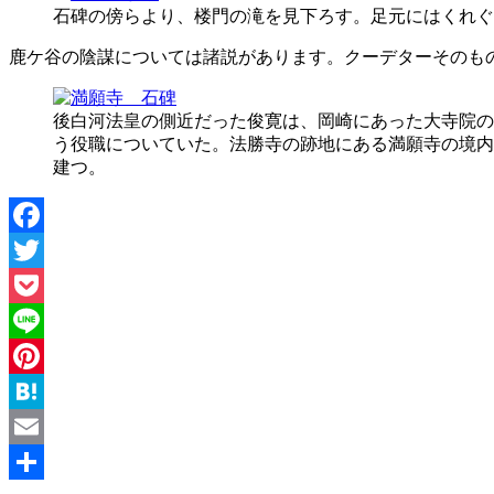
石碑の傍らより、楼門の滝を見下ろす。足元にはくれぐ
鹿ケ谷の陰謀については諸説があります。クーデターそのも
後白河法皇の側近だった俊寛は、岡崎にあった大寺院の
う役職についていた。法勝寺の跡地にある満願寺の境内
建つ。
Facebook
Twitter
Pocket
Line
Pinterest
Hatena
Email