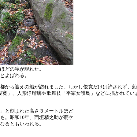
ルほどの滝が現れた。
とよばれる。
、都から迎えの船が訪れました。しかし俊寛だけは許されず、
俊寛」、人形浄瑠璃や歌舞伎「平家女護島」などに描かれてい
」と刻まれた高さ３メートルほど
も。昭和10年、西垣精之助が鹿ケ
なるともいわれる。