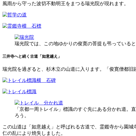
風雨から守った波切不動明王をまつる瑞光院が現れます。
瑞光院では、この地ゆかりの俊寛の菩提も弔っていると
三井寺へと続く古道「如意越え」
瑞光院を過ぎると、杉木立の山道に入ります。「俊寛僧都旧
「京都一周トレイル」標識のすぐ先にある分かれ道。直
ろう。
この山道は「如意越え」と呼ばれる古道で、霊鑑寺から園城
仁の乱により焼失しました。