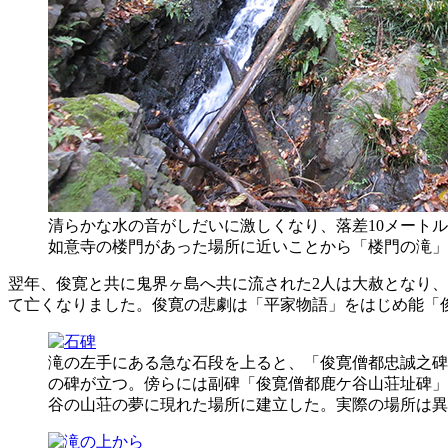
清らかな水の音がしだいに激しくなり、落差10メート
如意寺の楼門があった場所に近いことから「楼門の滝」
翌年、俊寛と共に鬼界ヶ島へ共に流された2人は大赦となり
て亡くなりました。俊寛の悲劇は「平家物語」をはじめ能「
滝の左手にある急な石段を上ると、「俊寛僧都忠誠之碑
の碑が立つ。傍らには副碑「俊寛僧都鹿ケ谷山荘址碑」
谷の山荘の夢に現れた場所に建立した。実際の場所は異