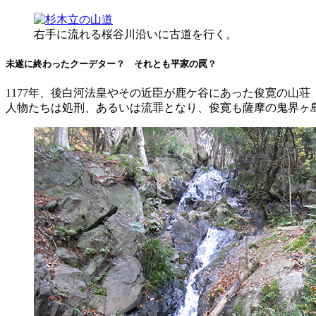
右手に流れる桜谷川沿いに古道を行く。
未遂に終わったクーデター？ それとも平家の罠？
1177年、後白河法皇やその近臣が鹿ケ谷にあった俊寛の山
人物たちは処刑、あるいは流罪となり、俊寛も薩摩の鬼界ヶ