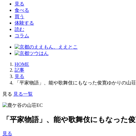
見る
食べる
買う
体験する
読む
コラム
HOME
記事
見る
「平家物語」、能や歌舞伎にもなった俊寛ゆかりの山荘
見る
見る一覧
「平家物語」、能や歌舞伎にもなった俊
見る