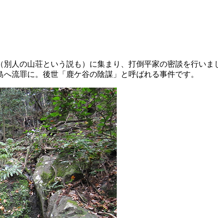
荘（別人の山荘という説も）に集まり、打倒平家の密談を行い
島へ流罪に。後世「鹿ケ谷の陰謀」と呼ばれる事件です。