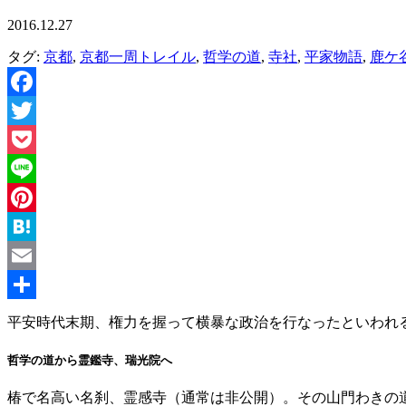
2016.12.27
タグ:
京都
,
京都一周トレイル
,
哲学の道
,
寺社
,
平家物語
,
鹿ケ
Facebook
Twitter
Pocket
Line
Pinterest
Hatena
Email
共
平安時代末期、権力を握って横暴な政治を行なったといわれ
有
哲学の道から霊鑑寺、瑞光院へ
椿で名高い名刹、霊感寺（通常は非公開）。その山門わきの