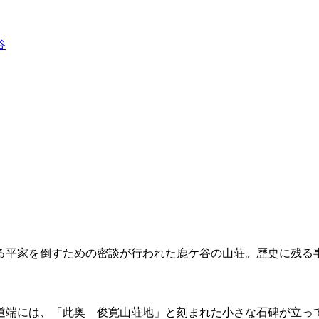
谷
る平家を倒すための密談が行われた鹿ケ谷の山荘。歴史に残る
道端には、「此奥 俊寛山荘地」と刻まれた小さな石碑が立っ