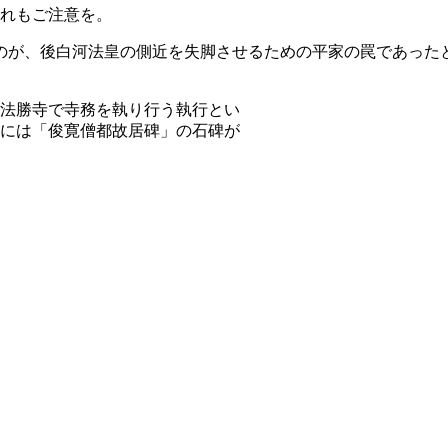
れもご注意を。
のが、後白河法皇の側近を失脚させるための平家の罠であった
法勝寺で寺務を執り行う執行とい
には「俊寛僧都故居碑」の石碑が