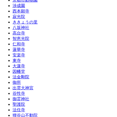
京都市動物園
渉成園
西本願寺
寂光院
ききょうの里
八坂神社
高台寺
智恵光院
仁和寺
蓮華寺
安楽寺
東寺
大蓮寺
因幡堂
法金剛院
御所
出雲大神宮
谷性寺
御霊神社
聖護院
法住寺
狸谷山不動院