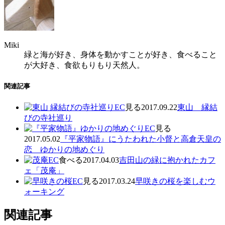
Miki
緑と海が好き、身体を動かすことが好き、食べること
が大好き、食欲もりもり天然人。
関連記事
見る
2017.09.22
東山 縁結
びの寺社巡り
見る
2017.05.02
『平家物語』にうたわれた小督と高倉天皇の
恋 ゆかりの地めぐり
食べる
2017.04.03
吉田山の緑に抱かれたカフ
ェ「茂庵」
見る
2017.03.24
早咲きの桜を楽しむウ
ォーキング
関連記事