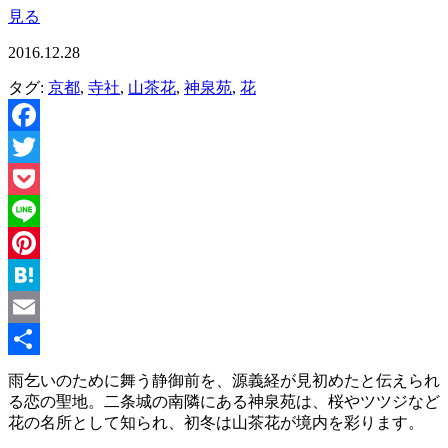
見る
2016.12.28
タグ:
京都
,
寺社
,
山茶花
,
神泉苑
,
花
Facebook
Twitter
Pocket
Line
Pinterest
Hatena
Email
共
雨乞いのために舞う静御前を、源義経が見初めたと伝えられ
る恋の聖地。二条城の南隣にある神泉苑は、桜やツツジなど
有
花の名所として知られ、初冬は山茶花が境内を彩ります。