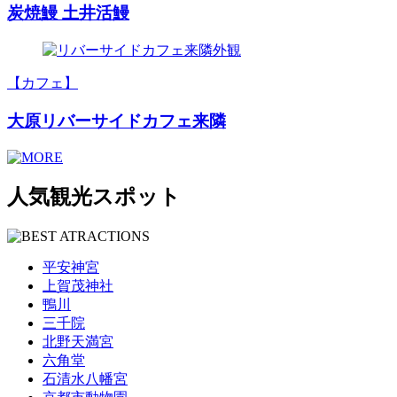
炭焼鰻 土井活鰻
【カフェ】
大原リバーサイドカフェ来隣
人気観光スポット
平安神宮
上賀茂神社
鴨川
三千院
北野天満宮
六角堂
石清水八幡宮