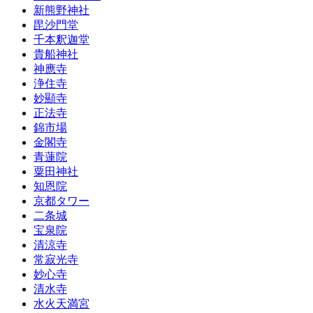
新熊野神社
毘沙門堂
千本釈迦堂
貴船神社
神應寺
浄住寺
妙顯寺
正法寺
錦市場
金閣寺
青蓮院
粟田神社
知恩院
京都タワー
二条城
宝泉院
清涼寺
常寂光寺
妙心寺
清水寺
水火天満宮