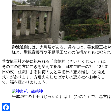
御池通側には、大鳥居がある。境内には、善女龍王社や
様と、聖観音菩薩や不動明王などの仏様がともに祀られ
善女龍王社の傍に祀られる「歳徳神（さいとくじん）」は、
その年の恵方に向きを変えて祀る、日本で唯一の社。12月31
日の夜、住職による祈祷のあと歳徳神の恵方廻し（方違え
式）があります。方違えをしたばかりの恵方社へお参りし
て、福を授かりましょう。
平成29年の十干（じっかん）は丁（ひのと）で、恵方