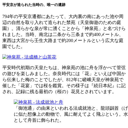
平安京が造られた当時の、唯一の遺跡
794年の平安京遷都にあたって、大内裏の南にあった池や周
辺の自然を取り入れて造られた禁苑（天皇御遊のための庭
園）。清らかな泉が常に湧くことから「神泉苑」と名づけら
れました。当時、南北は二条から三条まで約400メートル、
東西は大宮から壬生大路まで約200メートルという広大な庭
園でした。
平安時代初期の天皇たちは、神泉苑の池に舟を浮かべて管弦
の遊びを楽しみました。奈良時代には「花」といえば中国か
ら伝来した梅のことでしたが、812年に嵯峨天皇が神泉苑で
催した「花宴」では桜を鑑賞。その様子は『続日本紀』に記
され、記録に残る最初の（桜の）花見とされています。
「御池通」の由来といわれる法成就池と、龍頭鷁首（げ
に似た想像上の動物で、風に耐えてよく飛ぶという。水
として舟首に飾られた。