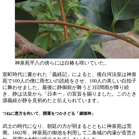
神泉苑平八の傍らには白椿も咲いていた。
室町時代に書かれた「義経記」によると、後白河法皇は神泉
苑で100人の僧に雨乞いの読経をさせ、100人の美しい白拍子
に舞わせました。最後に静御前が舞うと3日間雨が降り続
き、静は法皇から「日本一」の宣旨を賜りました。このとき
源義経が静を見初めたと伝えられています。
つねに恵方を向いて、開運をつかさどる「歳徳神」
武士の時代になり、朝廷の力が弱まるとともに神泉苑は荒
廃。1602年、神泉苑の御池を利用して二条城の内濠が造営さ