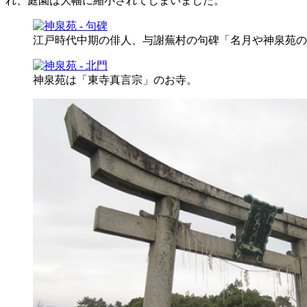
れ、庭園は大幅に縮小されてしまいました。
江戸時代中期の俳人、与謝蕪村の句碑「名月や神泉苑の
神泉苑は「東寺真言宗」のお寺。