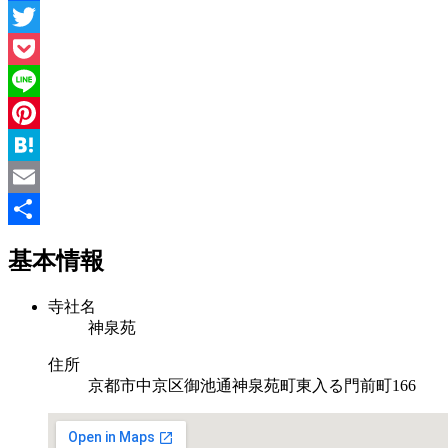
Facebook
Twitter
Pocket
Line
Pinterest
Hatena
Email
共
基本情報
有
寺社名
神泉苑
住所
京都市中京区御池通神泉苑町東入る門前町166