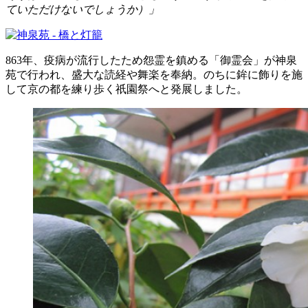
ていただけないでしょうか）
863年、疫病が流行したため怨霊を鎮める「御霊会」が神泉
苑で行われ、盛大な読経や舞楽を奉納。のちに鉾に飾りを施
して京の都を練り歩く祇園祭へと発展しました。