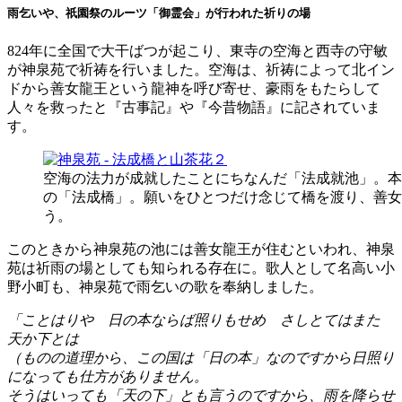
雨乞いや、祇園祭のルーツ「御霊会」が行われた祈りの場
824年に全国で大干ばつが起こり、東寺の空海と西寺の守敏
が神泉苑で祈祷を行いました。空海は、祈祷によって北イン
ドから善女龍王という龍神を呼び寄せ、豪雨をもたらして
人々を救ったと『古事記』や『今昔物語』に記されていま
す。
空海の法力が成就したことにちなんだ「法成就池」。本
の「法成橋」。願いをひとつだけ念じて橋を渡り、善女
う。
このときから神泉苑の池には善女龍王が住むといわれ、神泉
苑は祈雨の場としても知られる存在に。歌人として名高い小
野小町も、神泉苑で雨乞いの歌を奉納しました。
ことはりや 日の本ならば照りもせめ さしとてはまた
天か下とは
（ものの道理から、この国は「日の本」なのですから日照り
になっても仕方がありません。
そうはいっても「天の下」とも言うのですから、雨を降らせ