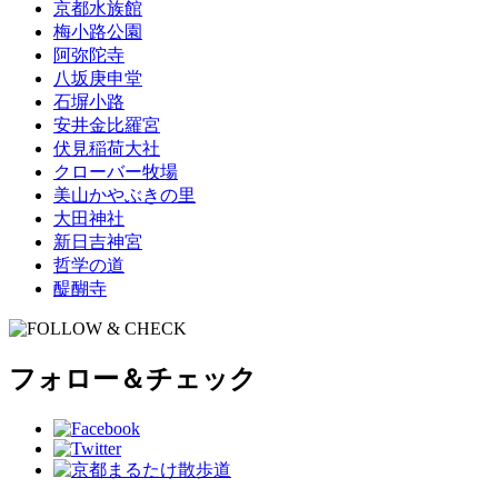
京都水族館
梅小路公園
阿弥陀寺
八坂庚申堂
石塀小路
安井金比羅宮
伏見稲荷大社
クローバー牧場
美山かやぶきの里
大田神社
新日吉神宮
哲学の道
醍醐寺
フォロー＆チェック