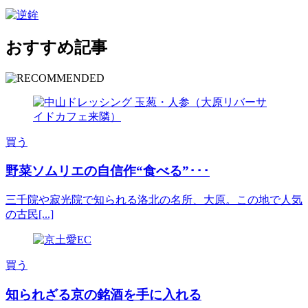
おすすめ記事
買う
野菜ソムリエの自信作“食べる”･･･
三千院や寂光院で知られる洛北の名所、大原。この地で人気
の古民[...]
買う
知られざる京の銘酒を手に入れる