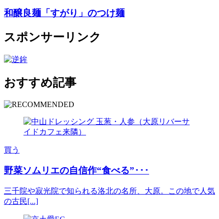
和醸良麺「すがり」のつけ麺
スポンサーリンク
おすすめ記事
買う
野菜ソムリエの自信作“食べる”･･･
三千院や寂光院で知られる洛北の名所、大原。この地で人気
の古民[...]