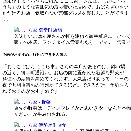
回紹介する「おうちごはん ここら家」さんは、まさに「お
有
うち」のような雰囲気の落ち着いた店内で、おばんざいをい
ただけるお店。気取らない京都グルメを楽しむことができま
す。
美味しいごはん屋さんが軒を連ねる御幸町通に、ひっそ
家」の本店。ランチタイム営業もあり、ディナー営業と
予約がおすすめ。行列のできる人気店
「おうちごはん ここら家」さんの本店があるのは、錦市場
の近く、御幸町通沿い。お店の前に置かれた新鮮な野菜が、
料理への期待を高めてくれます。人気店だけあって、平日の
夜でも開店待ちの行列ができるほど。できるだけ、予約を入
れておくのがおすすめです。
店先の野菜は、ディスプレイかと思いきや、なんと本物
んざい」が生み出される。