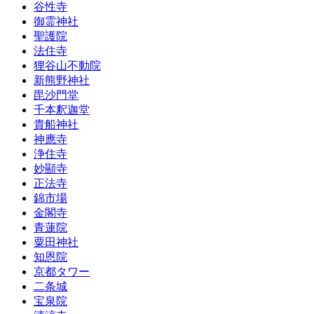
谷性寺
御霊神社
聖護院
法住寺
狸谷山不動院
新熊野神社
毘沙門堂
千本釈迦堂
貴船神社
神應寺
浄住寺
妙顯寺
正法寺
錦市場
金閣寺
青蓮院
粟田神社
知恩院
京都タワー
二条城
宝泉院