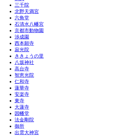
三千院
北野天満宮
六角堂
石清水八幡宮
京都市動物園
渉成園
西本願寺
寂光院
ききょうの里
八坂神社
高台寺
智恵光院
仁和寺
蓮華寺
安楽寺
東寺
大蓮寺
因幡堂
法金剛院
御所
出雲大神宮