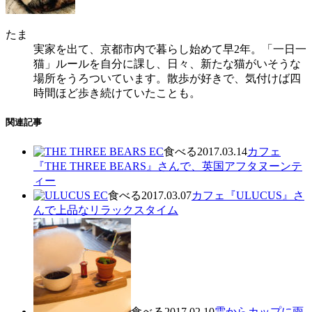
たま
実家を出て、京都市内で暮らし始めて早2年。「一日一
猫」ルールを自分に課し、日々、新たな猫がいそうな
場所をうろついています。散歩が好きで、気付けば四
時間ほど歩き続けていたことも。
関連記事
食べる
2017.03.14
カフェ
『THE THREE BEARS』さんで、英国アフタヌーンテ
ィー
食べる
2017.03.07
カフェ『ULUCUS』さ
んで上品なリラックスタイム
食べる
2017.02.10
雲からカップに雨