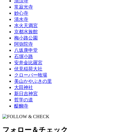
清涼寺
常寂光寺
妙心寺
清水寺
水火天満宮
京都水族館
梅小路公園
阿弥陀寺
八坂庚申堂
石塀小路
安井金比羅宮
伏見稲荷大社
クローバー牧場
美山かやぶきの里
大田神社
新日吉神宮
哲学の道
醍醐寺
フォロー＆チェック