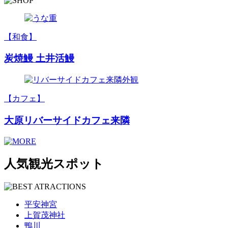
【和食】
炭焼鰻 土井活鰻
【カフェ】
大原リバーサイドカフェ来隣
人気観光スポット
平安神宮
上賀茂神社
鴨川