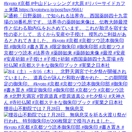
狸谷山不動院では７月28日、無病息災