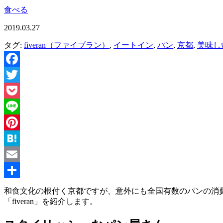
食べる
2019.03.27
タグ:
fiveran（ファイブラン）
,
イートイン
,
パン
,
京都
,
美味し
Facebook
Twitter
Pocket
Line
Pinterest
Hatena
Email
共
和食文化の根付く京都ですが、意外にも全国有数のパンの消
「fiveran」を紹介します。
有