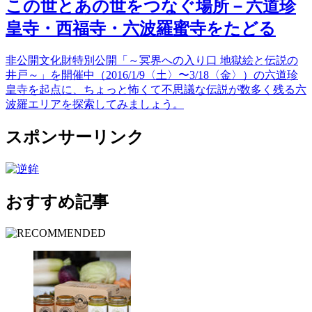
この世とあの世をつなぐ場所－六道珍
皇寺・西福寺・六波羅蜜寺をたどる
非公開文化財特別公開「～冥界への入り口 地獄絵と伝説の
井戸～」を開催中（2016/1/9〈土〉〜3/18〈金〉）の六道珍
皇寺を起点に、ちょっと怖くて不思議な伝説が数多く残る六
波羅エリアを探索してみましょう。
スポンサーリンク
おすすめ記事