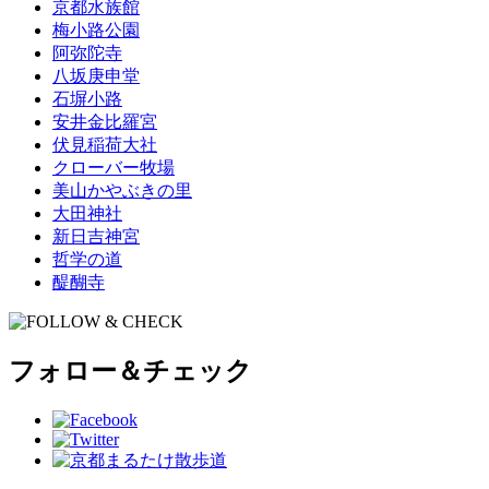
京都水族館
梅小路公園
阿弥陀寺
八坂庚申堂
石塀小路
安井金比羅宮
伏見稲荷大社
クローバー牧場
美山かやぶきの里
大田神社
新日吉神宮
哲学の道
醍醐寺
フォロー＆チェック