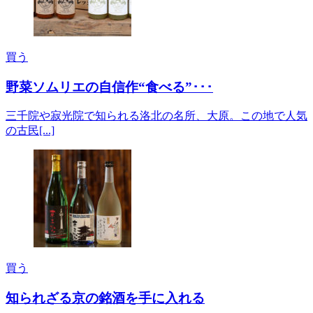
買う
野菜ソムリエの自信作“食べる”･･･
三千院や寂光院で知られる洛北の名所、大原。この地で人気
の古民[...]
買う
知られざる京の銘酒を手に入れる