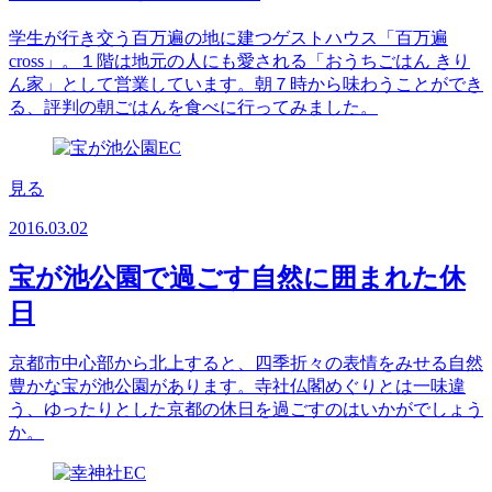
学生が行き交う百万遍の地に建つゲストハウス「百万遍
cross」。１階は地元の人にも愛される「おうちごはん きり
ん家」として営業しています。朝７時から味わうことができ
る、評判の朝ごはんを食べに行ってみました。
見る
2016.03.02
宝が池公園で過ごす自然に囲まれた休
日
京都市中心部から北上すると、四季折々の表情をみせる自然
豊かな宝が池公園があります。寺社仏閣めぐりとは一味違
う、ゆったりとした京都の休日を過ごすのはいかがでしょう
か。