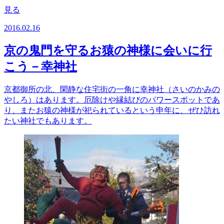
見る
2016.02.16
京の鬼門を守るお猿の神様に会いに行
こう－幸神社
京都御所の北、閑静な住宅街の一角に幸神社（さいのかみの
やしろ）はあります。厄除けや縁結びのパワースポットであ
り、またお猿の神様が祀られているという申年に、ぜひ訪れ
たい神社でもあります。