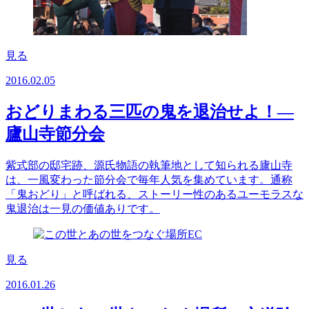
見る
2016.02.05
おどりまわる三匹の鬼を退治せよ！―
廬山寺節分会
紫式部の邸宅跡、源氏物語の執筆地として知られる廬山寺
は、一風変わった節分会で毎年人気を集めています。通称
「鬼おどり」と呼ばれる、ストーリー性のあるユーモラスな
鬼退治は一見の価値ありです。
見る
2016.01.26