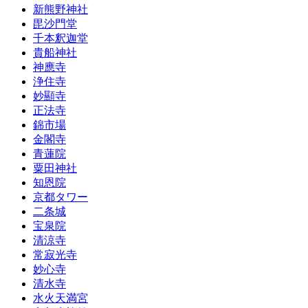
新熊野神社
毘沙門堂
千本釈迦堂
貴船神社
神應寺
浄住寺
妙顯寺
正法寺
錦市場
金閣寺
青蓮院
粟田神社
知恩院
京都タワー
二条城
宝泉院
清涼寺
常寂光寺
妙心寺
清水寺
水火天満宮