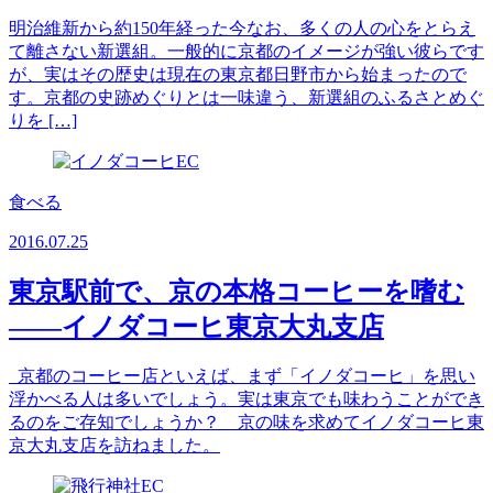
明治維新から約150年経った今なお、多くの人の心をとらえ
て離さない新選組。一般的に京都のイメージが強い彼らです
が、実はその歴史は現在の東京都日野市から始まったので
す。京都の史跡めぐりとは一味違う、新選組のふるさとめぐ
りを […]
食べる
2016.07.25
東京駅前で、京の本格コーヒーを嗜む
――イノダコーヒ東京大丸支店
京都のコーヒー店といえば、まず「イノダコーヒ」を思い
浮かべる人は多いでしょう。実は東京でも味わうことができ
るのをご存知でしょうか？ 京の味を求めてイノダコーヒ東
京大丸支店を訪ねました。