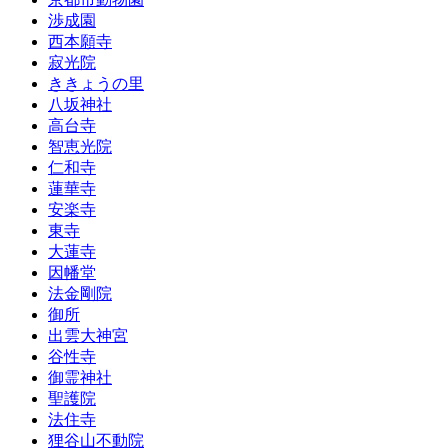
渉成園
西本願寺
寂光院
ききょうの里
八坂神社
高台寺
智恵光院
仁和寺
蓮華寺
安楽寺
東寺
大蓮寺
因幡堂
法金剛院
御所
出雲大神宮
谷性寺
御霊神社
聖護院
法住寺
狸谷山不動院