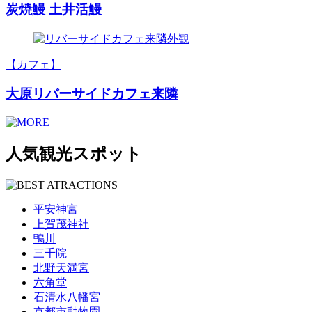
炭焼鰻 土井活鰻
【カフェ】
大原リバーサイドカフェ来隣
人気観光スポット
平安神宮
上賀茂神社
鴨川
三千院
北野天満宮
六角堂
石清水八幡宮
京都市動物園