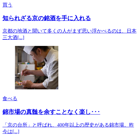
買う
知られざる京の銘酒を手に入れる
京都の地酒と聞いて多くの人がまず思い浮かべるのは、日本
三大酒[...]
食べる
錦市場の真髄を余すことなく楽し･･･
「京の台所」と呼ばれ、400年以上の歴史がある錦市場。昨
今は[...]