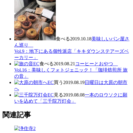
食べる
2019.10.18
美味しいパン屋さ
ん巡り
Vol.9：地下にある個性派店「キキダウンステアーズベ
ーカリー」
食べる
2019.08.21
コーヒーとおやつ
Vol.16：美味しくフォトジェニック！「珈琲焙煎所 旅
の音」
買う
2019.08.19
日曜日は大原の朝市
へ
見る
2019.08.08
一本のロウソクに願
いを込めて「三千院万灯会」
関連記事