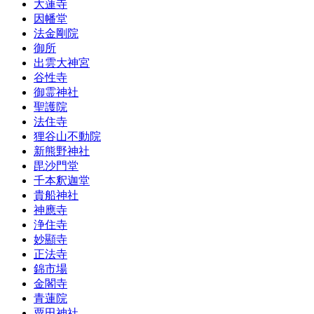
大蓮寺
因幡堂
法金剛院
御所
出雲大神宮
谷性寺
御霊神社
聖護院
法住寺
狸谷山不動院
新熊野神社
毘沙門堂
千本釈迦堂
貴船神社
神應寺
浄住寺
妙顯寺
正法寺
錦市場
金閣寺
青蓮院
粟田神社