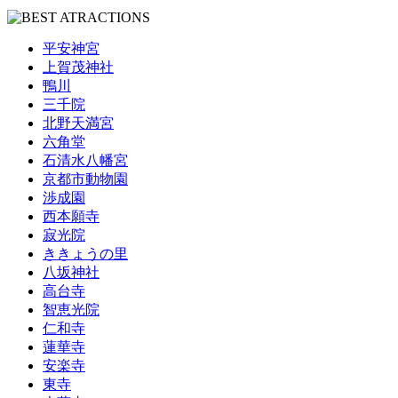
平安神宮
上賀茂神社
鴨川
三千院
北野天満宮
六角堂
石清水八幡宮
京都市動物園
渉成園
西本願寺
寂光院
ききょうの里
八坂神社
高台寺
智恵光院
仁和寺
蓮華寺
安楽寺
東寺