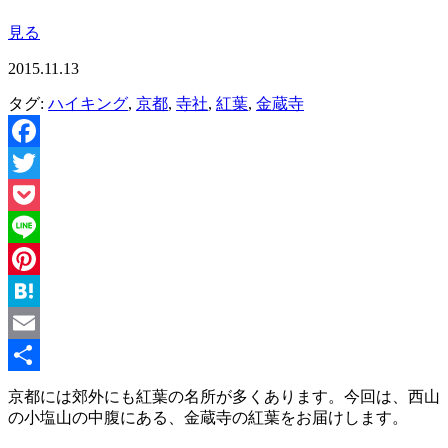
見る
2015.11.13
タグ:
ハイキング
,
京都
,
寺社
,
紅葉
,
金蔵寺
Facebook
Twitter
Pocket
Line
Pinterest
Hatena
Email
共
京都には郊外にも紅葉の名所が多くあります。今回は、西山
の小塩山の中腹にある、金蔵寺の紅葉をお届けします。
有