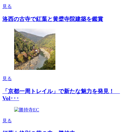
見る
洛西の古寺で紅葉と黄檗寺院建築を鑑賞
見る
「京都一周トレイル」で新たな魅力を発見！
Vol･･･
見る