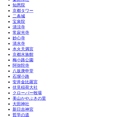
知恩院
京都タワー
二条城
宝泉院
清涼寺
常寂光寺
妙心寺
清水寺
水火天満宮
京都水族館
梅小路公園
阿弥陀寺
八坂庚申堂
石塀小路
安井金比羅宮
伏見稲荷大社
クローバー牧場
美山かやぶきの里
大田神社
新日吉神宮
哲学の道